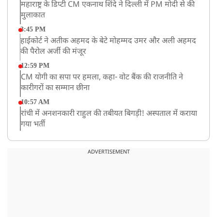
महाराष्ट्र के डिप्टी CM एकनाथ शिंदे ने दिल्ली में PM मोदी से की
मुलाकात
3:45 PM
हाईकोर्ट ने अतीक अहमद के बेटे मोहम्मद उमर और अली अहमद
की पैरोल अर्जी की मंजूर
12:59 PM
CM योगी का सपा पर हमला, कहा- वोट बैंक की राजनीति ने
कारीगरों का सम्मान छीना
10:57 AM
रांची में अनशनकारी राहुल की तबीयत बिगड़ी! अस्पताल में कराया
गया भर्ती
9:20 AM
CBI का बड़ा खुलासा, NTA के एक्सपर्ट्स ने ही लीक कराया
ADVERTISEMENT
NEET-UG का पेपर
8:19 AM
उत्तराखंड: हरिद्वार में गंगा उफान पर, जलस्तर में बढ़ोतरी
8:18 AM