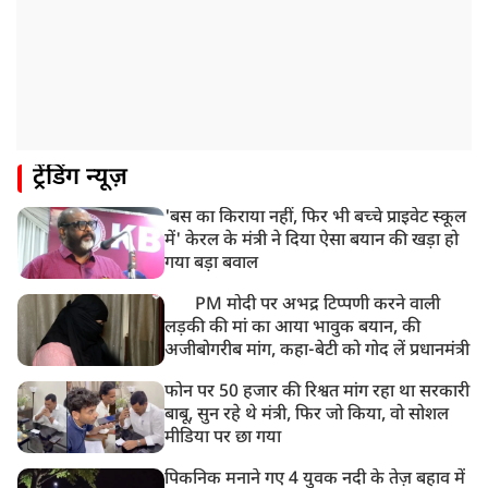
UP: लखनऊ में चलती कार में लगी आग, युवक की जिंदा जलकर
मौत
ट्रेंडिंग न्यूज़
'बस का किराया नहीं, फिर भी बच्चे प्राइवेट स्कूल
में' केरल के मंत्री ने दिया ऐसा बयान की खड़ा हो
गया बड़ा बवाल
PM मोदी पर अभद्र टिप्पणी करने वाली
लड़की की मां का आया भावुक बयान, की
अजीबोगरीब मांग, कहा-बेटी को गोद लें प्रधानमंत्री
फोन पर 50 हजार की रिश्वत मांग रहा था सरकारी
बाबू, सुन रहे थे मंत्री, फिर जो किया, वो सोशल
मीडिया पर छा गया
पिकनिक मनाने गए 4 युवक नदी के तेज़ बहाव में