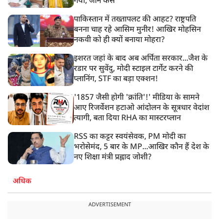
गया, जानें कैसे
पाकिस्तान में तख्तापलट की आहट? राष्ट्रपति
बनना चाह रहे आसिम मुनीर! आखिर मोहसिन
नकवी को ही क्यों बनाया मोहरा?
इशरत जहां के बाद अब अर्पिता सरकार...जैश के
रडार पर सुवेंदु, मोदी स्टाइल टार्गेट करने की
प्लानिंग, STF का बड़ा एक्शन!
'1857 जैसी होगी 'क्रांति'!' मीडिया के सामने
आए रिजर्वेशन हटाओ आंदोलन के सूत्रधार वेदांश
त्यागी, बता दिया RHA का मास्टरप्लान
RSS का कट्टर स्वयंसेवक, PM मोदी का
भरोसेमंद, 5 बार के MP...आखिर कौन हैं देश के
नए शिक्षा मंत्री प्रह्लाद जोशी?
अधिक
ADVERTISEMENT