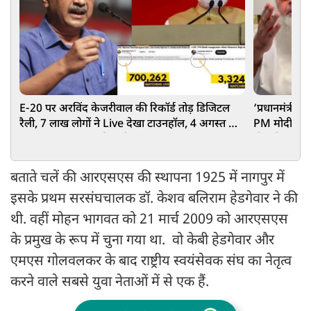
E-20 पर अरविंद केजरीवाल की रिकॉर्ड तोड़ डिजिटल
‘प्रधानमंत्री 
रैली, 7 लाख लोगों ने Live देखा टाउनहॉल, 4 अगस्त को
PM मोदी को अ
PM आवास तक मार्च का ऐलान
दी बड़ी नसीह
बताते चलें की आरएसएस की स्थापना 1925 में नागपुर में
इसके प्रथम सरसंघचालक डॉ. केशव बलिराम हेडगेवार ने की
थी. वहीं मोहन भागवत को 21 मार्च 2009 को आरएसएस
के प्रमुख के रूप में चुना गया था. वो केबी हेडगेवार और
एमएस गोलवलकर के बाद राष्ट्रीय स्वयंसेवक संघ का नेतृत्व
करने वाले सबसे युवा नेताओं में से एक हैं.