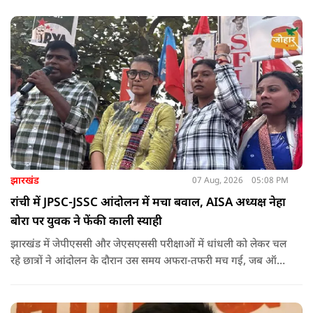
झारखंड
07 Aug, 2026
05:08 PM
रांची में JPSC-JSSC आंदोलन में मचा बवाल, AISA अध्यक्ष नेहा
बोरा पर युवक ने फेंकी काली स्याही
झारखंड में जेपीएससी और जेएसएससी परीक्षाओं में धांधली को लेकर चल
रहे छात्रों ने आंदोलन के दौरान उस समय अफरा-तफरी मच गई, जब ऑल
इंडिया स्टूडेंट्स एसोसिएशन की राष्ट्रीय अध्यक्ष नेहा बोरा पर एक युवक ने
अचानक काली स्याही फेंक दी.