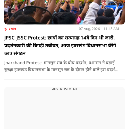
झारखंड
07 Aug, 2026
11:48 AM
JPSC-JSSC Protest: छात्रों का सत्याग्रह 14वें दिन भी जारी,
प्रदर्शनकारी की बिगड़ी तबीयत, आज झारखंड विधानसभा घेरेंगे
छात्र संगठन
Jharkhand Protest: मानसून सत्र के बीच प्रदर्शन, प्रशासन ने बढ़ाई
सुरक्षा झारखंड विधानसभा के मानसून सत्र के दौरान होने वाले इस प्रदर्शन
को देखते हुए जिला प्रशासन ने सुरक्षा के कड़े इंतजाम किए हैं. यह मार्च
वामपंथी छात्र संगठनों आइसा, आरवाईए, एआईएसएफ और झारखंड
ADVERTISEMENT
जनाधिकार महासभा के आह्वान पर आयोजित किया जा रहा है.