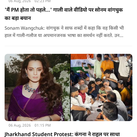
06 Aug, 2026
02:23 PM
'मैं PM होता तो पहले...' गाली वाले वीडियो पर सोनम वांगचुक
का बड़ा बयान
Sonam Wangchuk: वांगचुक ने साफ शब्दों में कहा कि वह किसी भी
हाल में गाली-गलौज या अपमानजनक भाषा का समर्थन नहीं करते. उनका
मानना है कि लोकतंत्र में अपनी बात रखने का अधिकार सभी को है,
लेकिन अपनी बात सम्मानजनक तरीके से कही जानी चाहिए.
06 Aug, 2026
01:15 PM
Jharkhand Student Protest: कंगना ने राहुल पर साधा