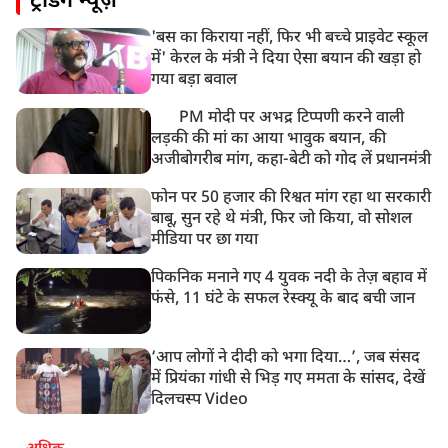
ट्रेंडिंग न्यूज़
मोहन भगवत मुंबई में Gen-Z और Gen Alpha से करेंगे
बातचीत
'बस का किराया नहीं, फिर भी बच्चे प्राइवेट स्कूल
में' केरल के मंत्री ने दिया ऐसा बयान की खड़ा हो
गया बड़ा बवाल
PM मोदी पर अभद्र टिप्पणी करने वाली
लड़की की मां का आया भावुक बयान, की
अजीबोगरीब मांग, कहा-बेटी को गोद लें प्रधानमंत्री
फोन पर 50 हजार की रिश्वत मांग रहा था सरकारी
बाबू, सुन रहे थे मंत्री, फिर जो किया, वो सोशल
मीडिया पर छा गया
पिकनिक मनाने गए 4 युवक नदी के तेज़ बहाव में
फंसे, 11 घंटे के सफल रेस्क्यू के बाद बची जान
‘आप लोगों ने दीदी को भगा दिया…’, जब संसद
में प्रियंका गांधी से भिड़ गए ममता के सांसद, देखें
दिलचस्प Video