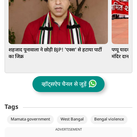
शहजाद पूनावाला ने छोड़ी BJP! 'एक्स' से हटाया पार्टी
पप्पू यादव बने
का जिक्र
मंदिर दान मा
ड्रामा!
व्हॉट्सऐप चैनल से जुड़ें
Tags
Mamata government
West Bangal
Bengal violence
ADVERTISEMENT