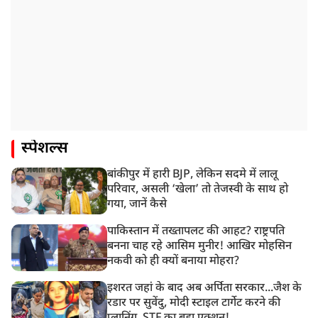
स्पेशल्स
बांकीपुर में हारी BJP, लेकिन सदमे में लालू
परिवार, असली ‘खेला’ तो तेजस्वी के साथ हो
गया, जानें कैसे
पाकिस्तान में तख्तापलट की आहट? राष्ट्रपति
बनना चाह रहे आसिम मुनीर! आखिर मोहसिन
नकवी को ही क्यों बनाया मोहरा?
इशरत जहां के बाद अब अर्पिता सरकार...जैश के
रडार पर सुवेंदु, मोदी स्टाइल टार्गेट करने की