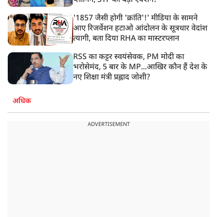
प्लानिंग, STF का बड़ा एक्शन!
'1857 जैसी होगी 'क्रांति'!' मीडिया के सामने
आए रिजर्वेशन हटाओ आंदोलन के सूत्रधार वेदांश
त्यागी, बता दिया RHA का मास्टरप्लान
RSS का कट्टर स्वयंसेवक, PM मोदी का
भरोसेमंद, 5 बार के MP...आखिर कौन हैं देश के
नए शिक्षा मंत्री प्रह्लाद जोशी?
अधिक
ADVERTISEMENT