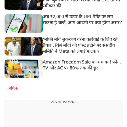
मार्क ज़ुकरबर्ग ने भारत से मांगी माफ़ी, गलती भी
स्वीकार की
अब ₹2,000 से ऊपर के UPI पेमेंट पर लग
सकता है चार्ज, आम आदमी पर क्या होगा असर?
‘मांफी मांगें जुकरबर्ग वरना कार्रवाई के लिए रहें
तैयार’, PM मोदी की पोस्ट हटाने पर संसदीय
समिति ने Meta को लगाई फटकार
Amazon Freedom Sale का धमाका! फोन,
TV और AC पर 80% तक की छूट
अधिक
ADVERTISEMENT