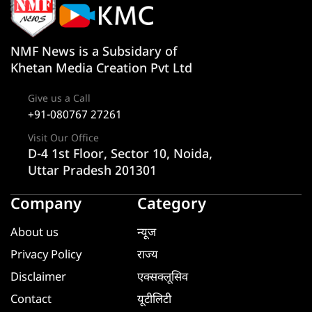
NMF News is a Subsidary of
Khetan Media Creation Pvt Ltd
Give us a Call
+91-080767 27261
Visit Our Office
D-4 1st Floor, Sector 10, Noida,
Uttar Pradesh 201301
Company
Category
About us
न्यूज
Privacy Policy
राज्य
Disclaimer
एक्सक्लूसिव
Contact
यूटीलिटी