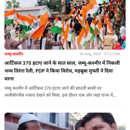
जम्मू-कश्मीर
05 Aug, 2026
07:21 PM
आर्टिकल 370 हटाए जाने के सात साल, जम्मू-कश्मीर में निकली
भव्य तिरंगा रैली, PDP ने किया विरोध, महबूबा मुफ्ती ने दिया
धरना
जम्मू कश्मीर में आर्टिकल 370 हटाए जाने की सातवीं बरसी पर
अजीबोगरीब नजारा देखने को मिला. इस दौरान एक ओर जहां राज्य में
PDP ने विरोध प्रदर्शन किया तो वहीं कई इलाकों में छात्रों और आम लोगों
ने तिरंगा रैली निकालकर इस ऐतिहासिक दिन का जश्न मनाया.