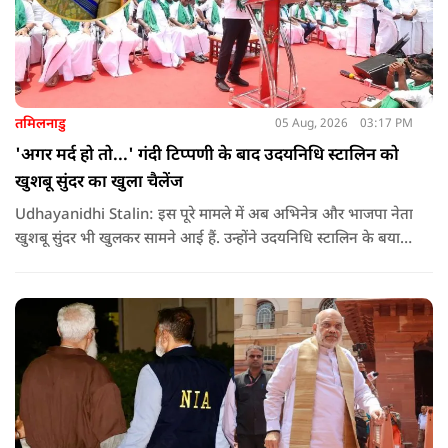
तमिलनाडु
05 Aug, 2026
03:17 PM
'अगर मर्द हो तो...' गंदी टिप्पणी के बाद उदयनिधि स्टालिन को
खुशबू सुंदर का खुला चैलेंज
Udhayanidhi Stalin: इस पूरे मामले में अब अभिनेत्र और भाजपा नेता
खुशबू सुंदर भी खुलकर सामने आई हैं. उन्होंने उदयनिधि स्टालिन के बयान
की कड़ी आलोचना करते हुए कहा कि किसी भी नेता को किसी महिला के
बारे में सार्वजनिक मंच से अपमानजनक भाषा बोलने का कोई अधिकार
नहीं है.