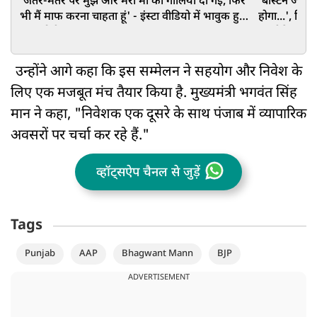
'जंतर-मंतर पर मुझे और मेरी मां को गालियां दी गईं, फिर
'बॉस्टन जाकर 
भी मैं माफ करना चाहता हूं' - इंस्टा वीडियो में भावुक हुए
होगा...', दिल
PM मोदी
अल्टीमेटम
उन्होंने आगे कहा कि इस सम्मेलन ने सहयोग और निवेश के
लिए एक मजबूत मंच तैयार किया है. मुख्यमंत्री भगवंत सिंह
मान ने कहा, "निवेशक एक दूसरे के साथ पंजाब में व्यापारिक
अवसरों पर चर्चा कर रहे हैं."
व्हॉट्सऐप चैनल से जुड़ें
Tags
Punjab
AAP
Bhagwant Mann
BJP
ADVERTISEMENT