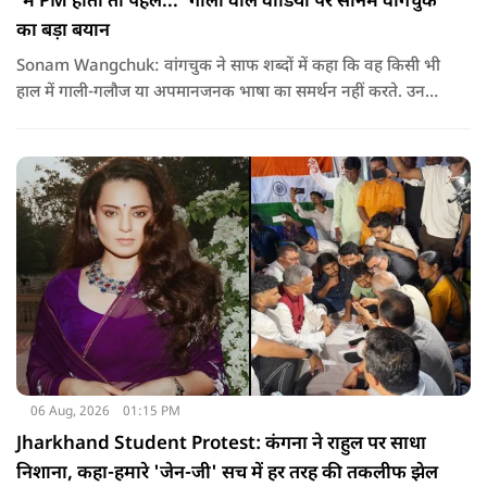
'मैं PM होता तो पहले...' गाली वाले वीडियो पर सोनम वांगचुक
का बड़ा बयान
Sonam Wangchuk: वांगचुक ने साफ शब्दों में कहा कि वह किसी भी
हाल में गाली-गलौज या अपमानजनक भाषा का समर्थन नहीं करते. उनका
मानना है कि लोकतंत्र में अपनी बात रखने का अधिकार सभी को है,
लेकिन अपनी बात सम्मानजनक तरीके से कही जानी चाहिए.
06 Aug, 2026
01:15 PM
Jharkhand Student Protest: कंगना ने राहुल पर साधा
निशाना, कहा-हमारे 'जेन-जी' सच में हर तरह की तकलीफ झेल