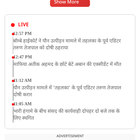
Show More
LIVE
12:57 PM
बॉम्बे हाईकोर्ट ने यौन उत्पीड़न मामले में तहलका के पूर्व एडिटर
तरुण तेजपाल को दोषी ठहराया
12:47 PM
माफिया अतीक अहमद के छोटे बेटे अबान की एक्सीडेंट में मौत
11:12 AM
यौन उत्पीड़न मामले में 'तहलका' के पूर्व एडिटर तरुण तेजपाल
दोषी करार
11:05 AM
भारी हंगामे के बीच संसद की कार्यवाही दोपहर दो बजे तक के
लिए स्थगित
9:38 AM
झारखंड: JPSC परीक्षा धांधली मामले में और पांच लोग गिरफ्तार,
ADVERTISEMENT