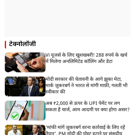
टेक्नोलॉजी
Vi यूजर्स के लिए खुशखबरी! 288 रुपये के खर्च
में मिलेगा अनलिमिटेड कॉलिंग और डेटा
मोदी सरकार की चेतावनी के आगे झुका मेटा,
मार्क ज़ुकरबर्ग ने भारत से मांगी माफ़ी, गलती भी
स्वीकार की
अब ₹2,000 से ऊपर के UPI पेमेंट पर लग
सकता है चार्ज, आम आदमी पर क्या होगा असर?
‘मांफी मांगें जुकरबर्ग वरना कार्रवाई के लिए रहें
तैयार’, PM मोदी की पोस्ट हटाने पर संसदीय