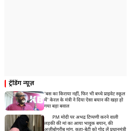
अबतक 19 अरेस्ट
8:55 AM
पाकिस्तान के कब्जे वाले जम्मू और कश्मीर (PoJK) में हिंसा को
लेकर ब्रिटेन में प्रदर्शन
8:50 AM
बसपा के इकलौते विधायक उमाशंकर सिंह का देर रात निधन,
आज बलिया में होगा अंतिम संस्कार
8:24 AM
मोहन भगवत मुंबई में Gen-Z और Gen Alpha से करेंगे
बातचीत
ट्रेंडिंग न्यूज़
'बस का किराया नहीं, फिर भी बच्चे प्राइवेट स्कूल
में' केरल के मंत्री ने दिया ऐसा बयान की खड़ा हो
गया बड़ा बवाल
PM मोदी पर अभद्र टिप्पणी करने वाली
लड़की की मां का आया भावुक बयान, की
अजीबोगरीब मांग, कहा-बेटी को गोद लें प्रधानमंत्री