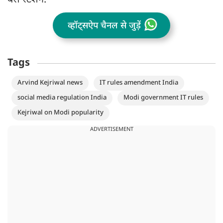
बस स्टेशन.
व्हॉट्सऐप चैनल से जुड़ें
Tags
Arvind Kejriwal news
IT rules amendment India
social media regulation India
Modi government IT rules
Kejriwal on Modi popularity
ADVERTISEMENT