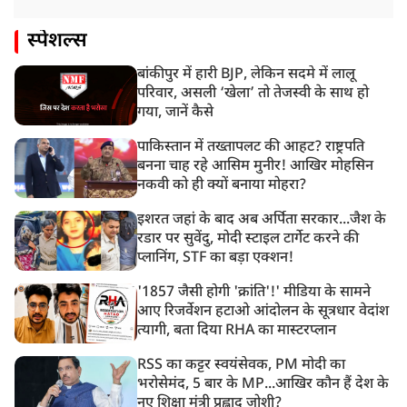
स्पेशल्स
बांकीपुर में हारी BJP, लेकिन सदमे में लालू
परिवार, असली ‘खेला’ तो तेजस्वी के साथ हो
गया, जानें कैसे
पाकिस्तान में तख्तापलट की आहट? राष्ट्रपति
बनना चाह रहे आसिम मुनीर! आखिर मोहसिन
नकवी को ही क्यों बनाया मोहरा?
इशरत जहां के बाद अब अर्पिता सरकार...जैश के
रडार पर सुवेंदु, मोदी स्टाइल टार्गेट करने की
प्लानिंग, STF का बड़ा एक्शन!
'1857 जैसी होगी 'क्रांति'!' मीडिया के सामने
आए रिजर्वेशन हटाओ आंदोलन के सूत्रधार वेदांश
त्यागी, बता दिया RHA का मास्टरप्लान
RSS का कट्टर स्वयंसेवक, PM मोदी का
भरोसेमंद, 5 बार के MP...आखिर कौन हैं देश के
नए शिक्षा मंत्री प्रह्लाद जोशी?