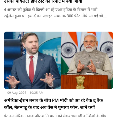
उसका पायलट! डोप टेस्ट की रिपोर्ट में क्या आया
4 अगस्त को फुकेट से दिल्ली आ रहे एअर इंडिया के विमान में भारी
टर्बुलेंस हुआ था. इस दौरान फ्लाइट अचानक 300 फीट नीचे आ गई थी.
हालांकि कई यात्रियों को चोट आई थी.
09 Aug, 2026
10:25 AM
अमेरिका-ईरान तनाव के बीच PM मोदी को आ रहे बैक टू बैक
कॉल, नेतन्याहू के बाद अब वेंस ने घुमाया फोन, जानें क्यों
ईरान-अमेरिका तनाव और शांति वार्ता को लेकर चल रही कोशिशों के बीच