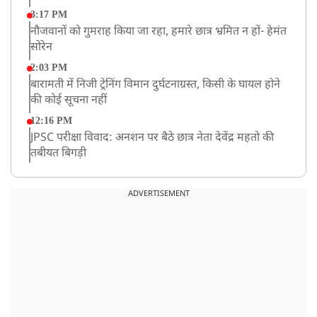
3:17 PM
नौजवानों को गुमराह किया जा रहा, हमारे छात्र भ्रमित न हों- हेमंत
सोरेन
2:03 PM
बारामती में निजी ट्रेनिंग विमान दुर्घटनाग्रस्त, किसी के घायल होने
की कोई सूचना नहीं
12:16 PM
JPSC परीक्षा विवाद: अनशन पर बैठे छात्र नेता देवेंद्र महतो की
तबीयत बिगड़ी
10:44 AM
रांचीः छात्रों के समर्थन में विधायक जयराम महतो ने शुरू किया
ADVERTISEMENT
निर्जला उपवास
10:42 AM
NIA ने मलप्पुरम विस्फोटक केस में मुख्य साजिशकर्ता को
गिरफ्तार किया
8:26 AM
PM मोदी को आया अमेरिकी उपराष्ट्रपति जेडी वेंस का फोन,
रणनीतिक मुद्दों पर हुई बात