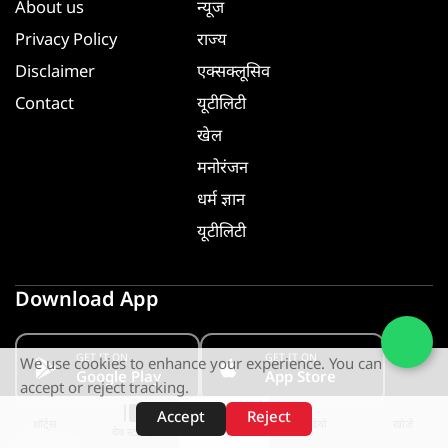
About us
न्यूज
Privacy Policy
राज्य
Disclaimer
एक्सक्लूसिव
Contact
यूटीलिटी
खेल
मनोरंजन
धर्म ज्ञान
यूटीलिटी
Download App
GET IT ON
GET IT ON
We use cookies to enhance your experience. You can
Google Play
App Store
accept or reject tracking.
Accept
Reject
शॉर्ट्स
होम
वीडियो
खोजें
वेब स्टोरीज़
Follow us