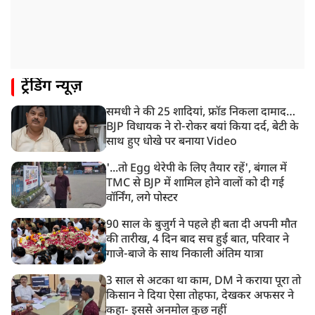
8:23 AM
रांची: छात्रों और झारखंड सरकार के बीच आज होगी तीसरे दौर
की बातचीत
8:22 AM
ट्रेंडिंग न्यूज़
देशभर में आज से 'हर घर तिरंगा' अभियान, सीएम योगी लखनऊ
में करेंगे यात्रा का शुभारंभ
समधी ने की 25 शादियां, फ्रॉड निकला दामाद…
8:21 AM
BJP विधायक ने रो-रोकर बयां किया दर्द, बेटी के
गाज़ियाबाद में मुठभेड़, 3 ड्रग तस्कर गिरफ्तार, 21 किलो गांजा
साथ हुए धोखे पर बनाया Video
बरामद
'...तो Egg थेरेपी के लिए तैयार रहें', बंगाल में
TMC से BJP में शामिल होने वालों को दी गई
वॉर्निंग, लगे पोस्टर
90 साल के बुजुर्ग ने पहले ही बता दी अपनी मौत
की तारीख, 4 दिन बाद सच हुई बात, परिवार ने
गाजे-बाजे के साथ निकाली अंतिम यात्रा
3 साल से अटका था काम, DM ने कराया पूरा तो
किसान ने दिया ऐसा तोहफा, देखकर अफसर ने
कहा- इससे अनमोल कुछ नहीं