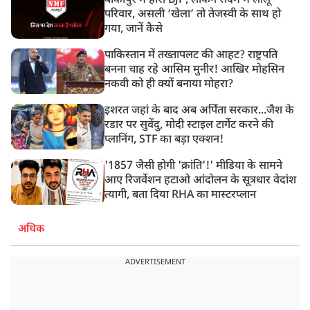
बांकीपुर में हारी BJP, लेकिन सदमे में लालू
परिवार, असली ‘खेला’ तो तेजस्वी के साथ हो
गया, जानें कैसे
पाकिस्तान में तख्तापलट की आहट? राष्ट्रपति
बनना चाह रहे आसिम मुनीर! आखिर मोहसिन
नकवी को ही क्यों बनाया मोहरा?
इशरत जहां के बाद अब अर्पिता सरकार...जैश के
रडार पर सुवेंदु, मोदी स्टाइल टार्गेट करने की
प्लानिंग, STF का बड़ा एक्शन!
'1857 जैसी होगी 'क्रांति'!' मीडिया के सामने
आए रिजर्वेशन हटाओ आंदोलन के सूत्रधार वेदांश
त्यागी, बता दिया RHA का मास्टरप्लान
अधिक
ADVERTISEMENT