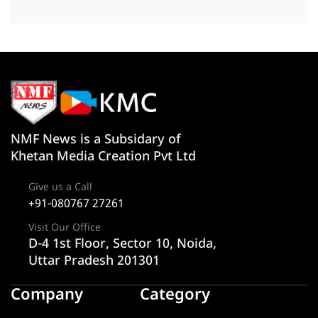
NMF News is a Subsidary of
Khetan Media Creation Pvt Ltd
Give us a Call
+91-080767 27261
Visit Our Office
D-4 1st Floor, Sector 10, Noida,
Uttar Pradesh 201301
Company
Category