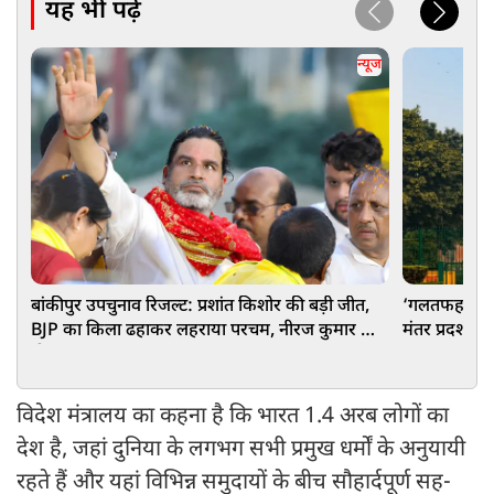
यह भी पढ़ें
न्यूज
बांकीपुर उपचुनाव रिजल्ट: प्रशांत किशोर की बड़ी जीत,
‘गलतफहमी में 
BJP का किला ढहाकर लहराया परचम, नीरज कुमार को
मंतर प्रदर्शन म
दी मात
विदेश मंत्रालय का कहना है कि भारत 1.4 अरब लोगों का
देश है, जहां दुनिया के लगभग सभी प्रमुख धर्मों के अनुयायी
रहते हैं और यहां विभिन्न समुदायों के बीच सौहार्दपूर्ण सह-