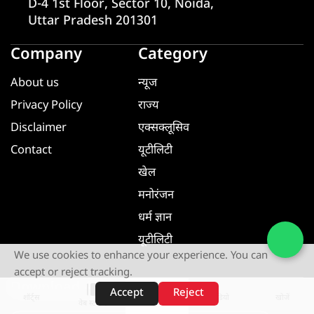
D-4 1st Floor, Sector 10, Noida,
Uttar Pradesh 201301
Company
Category
About us
न्यूज
Privacy Policy
राज्य
Disclaimer
एक्सक्लूसिव
Contact
यूटीलिटी
खेल
मनोरंजन
धर्म ज्ञान
यूटीलिटी
We use cookies to enhance your experience. You can
accept or reject tracking.
Download App
Accept
Reject
शॉर्ट्स
होम
वीडियो
खोजें
वेब स्टोरीज़