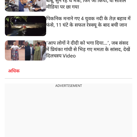
बाबू, सुन रहे थे मंत्री, फिर जो किया, वो सोशल
मीडिया पर छा गया
पिकनिक मनाने गए 4 युवक नदी के तेज़ बहाव में
फंसे, 11 घंटे के सफल रेस्क्यू के बाद बची जान
‘आप लोगों ने दीदी को भगा दिया…’, जब संसद
में प्रियंका गांधी से भिड़ गए ममता के सांसद, देखें
दिलचस्प Video
अधिक
ADVERTISEMENT