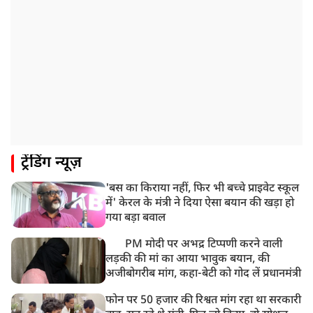
हिमाचल के चंबा में बड़ा सड़क हादसा, 7 यात्रियों की मौत; 11
घायल
9:23 AM
सलमान खान के घर के बाहर ड्यूटी पर तैनात पुलिसकर्मी की मौत,
अचानक बिगड़ी थी तबीयत
8:23 AM
देश के कई हिस्सों में भारी बारिश के आसार, मौसम विभाग ने
जारी किया अलर्ट
8:20 AM
ट्रेंडिंग न्यूज़
भारत समेत 5 देशों पर 100% टैरिफ
'बस का किराया नहीं, फिर भी बच्चे प्राइवेट स्कूल
8:19 AM
में' केरल के मंत्री ने दिया ऐसा बयान की खड़ा हो
PM मोदी आज IIT दिल्ली के दीक्षांत समारोह में शामिल होंगे
गया बड़ा बवाल
PM मोदी पर अभद्र टिप्पणी करने वाली
लड़की की मां का आया भावुक बयान, की
अजीबोगरीब मांग, कहा-बेटी को गोद लें प्रधानमंत्री
फोन पर 50 हजार की रिश्वत मांग रहा था सरकारी