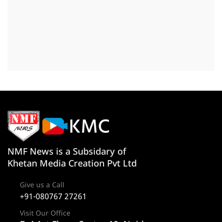
NMF News is a Subsidary of
Khetan Media Creation Pvt Ltd
Give us a Call
+91-080767 27261
Visit Our Office