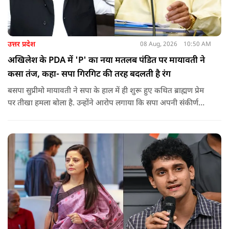
उत्तर प्रदेश
08 Aug, 2026
10:50 AM
अखिलेश के PDA में 'P' का नया मतलब पंडित पर मायावती ने
कसा तंज, कहा- सपा गिरगिट की तरह बदलती है रंग
बसपा सुप्रीमो मायावती ने सपा के हाल में ही शुरू हुए कथित ब्राह्मण प्रेम
पर तीखा हमला बोला है. उन्होंने आरोप लगाया कि सपा अपनी संकीर्ण
जातिवादी राजनीति और चुनावी स्वार्थ के चलते समय-समय पर अपना
राजनीतिक रंग बदलती रही है.