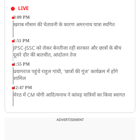
LIVE
3:09 PM
खराब मौसम की चेतावनी के कारण अमरनाथ यात्रा स्थगित
2:51 PM
JPSC-JSSC को लेकर बेनतीजा रही सरकार और छात्रों के बीच
दूसरे दौर की बातचीत, आंदोलन तेज
1:55 PM
प्रयागराज पहुंचे राहुल गांधी, ‘छात्रों की गूंज’ कार्यक्रम में होंगे
शामिल
12:47 PM
मेरठ में CM योगी आदित्यनाथ ने कांवड़ यात्रियों का किया स्वागत
11:04 AM
असम बाढ़: 13 जिलों में 15 लाख से ज्यादा लोग प्रभावित, मृतकों
ADVERTISEMENT
की संख्या 98 तक पहुंची
10:21 AM