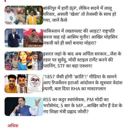
बांकीपुर में हारी BJP, लेकिन सदमे में लालू
परिवार, असली ‘खेला’ तो तेजस्वी के साथ हो
गया, जानें कैसे
पाकिस्तान में तख्तापलट की आहट? राष्ट्रपति
बनना चाह रहे आसिम मुनीर! आखिर मोहसिन
नकवी को ही क्यों बनाया मोहरा?
इशरत जहां के बाद अब अर्पिता सरकार...जैश के
रडार पर सुवेंदु, मोदी स्टाइल टार्गेट करने की
प्लानिंग, STF का बड़ा एक्शन!
'1857 जैसी होगी 'क्रांति'!' मीडिया के सामने
आए रिजर्वेशन हटाओ आंदोलन के सूत्रधार वेदांश
त्यागी, बता दिया RHA का मास्टरप्लान
RSS का कट्टर स्वयंसेवक, PM मोदी का
भरोसेमंद, 5 बार के MP...आखिर कौन हैं देश के
नए शिक्षा मंत्री प्रह्लाद जोशी?
अधिक