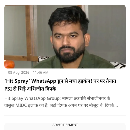
08 Aug, 2026
11:46 AM
‘Hit Spray’ WhatsApp ग्रुप से मचा हड़कंप! घर पर तैनात
PSI से भिड़े अभिजीत दिपके
Hit Spray WhatsApp Group: मामला छत्रपति संभाजीनगर के
वालुज MIDC इलाके का है, जहां दिपके अपने घर पर मौजूद थे. दिपके
का आरोप है कि सुरक्षा के लिए तैनात PSI उनसे मिलने आने वाले लोगों
को रोक रहे थे और उनके साथ ठीक तरीके से पेश नहीं आ रहे थे. इसी बात
ADVERTISEMENT
को लेकर दिपके की पुलिस अधिकारी से तीखी बहस हो गई.