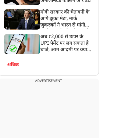
अनलिमिटेड कॉलिंग और डेटा
मोदी सरकार की चेतावनी के
आगे झुका मेटा, मार्क
ज़ुकरबर्ग ने भारत से मांगी
माफ़ी, गलती भी स्वीकार की
अब ₹2,000 से ऊपर के
UPI पेमेंट पर लग सकता है
चार्ज, आम आदमी पर क्या
होगा असर?
अधिक
ADVERTISEMENT