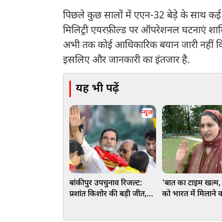
पिछले कुछ सालों में एएन-32 बेड़े के साथ कई औ
मिलिट्री एयरफ़ील्ड पर ऑपरेशनल घटनाएं शाम
अभी तक कोई आधिकारिक बयान जारी नहीं कि
इसलिए और जानकारी का इंतजार है.
यह भी पढ़ें
न्यूज
बांकीपुर उपचुनाव रिजल्ट:
'बात का टाइम खत्म
प्रशांत किशोर की बड़ी जीत,
को भारत में मिलाने
BJP का किला ढहाकर
गया वक्त…', पाक 
लहराया परचम, नीरज कुमार
बर्बर कार्रवाई के ख