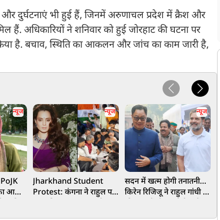
र दुर्घटनाएं भी हुई हैं, जिनमें अरुणाचल प्रदेश में क्रैश और
िल हैं. अधिकारियों ने शनिवार को हुई जोरहाट की घटना पर
या है. बचाव, स्थिति का आकलन और जांच का काम जारी है,
न्यूज
न्यूज
न्यूज
, PoJK
Jharkhand Student
सदन में खत्म होगी तनातनी…
 का आ
Protest: कंगना ने राहुल पर
किरेन रिजिजू ने राहुल गांधी से
आ
फौज की
साधा निशाना, कहा-हमारे
की बात, केंद्रीय मंत्री ने क्यों
स
िलाफ उठी
'जेन-जी' सच में हर तरह की
कहा- नए सांसदों को मौका दें