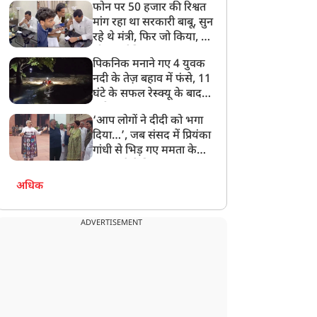
फोन पर 50 हजार की रिश्वत
बेटी को गोद लें प्रधानमंत्री
मांग रहा था सरकारी बाबू, सुन
रहे थे मंत्री, फिर जो किया, वो
सोशल मीडिया पर छा गया
पिकनिक मनाने गए 4 युवक
नदी के तेज़ बहाव में फंसे, 11
घंटे के सफल रेस्क्यू के बाद
बची जान
‘आप लोगों ने दीदी को भगा
दिया…’, जब संसद में प्रियंका
गांधी से भिड़ गए ममता के
सांसद, देखें दिलचस्प Video
अधिक
ADVERTISEMENT