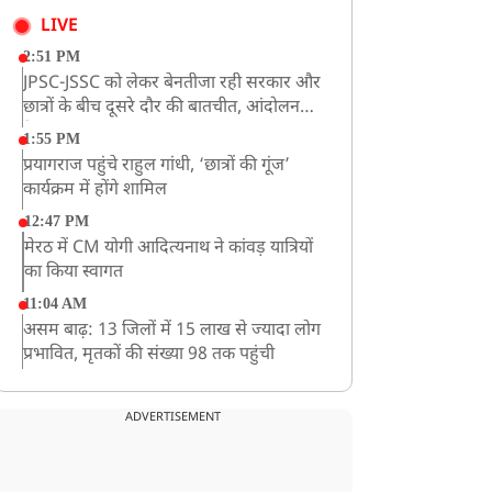
LIVE
2:51 PM
JPSC-JSSC को लेकर बेनतीजा रही सरकार और
छात्रों के बीच दूसरे दौर की बातचीत, आंदोलन
तेज
1:55 PM
प्रयागराज पहुंचे राहुल गांधी, ‘छात्रों की गूंज’
कार्यक्रम में होंगे शामिल
12:47 PM
मेरठ में CM योगी आदित्यनाथ ने कांवड़ यात्रियों
का किया स्वागत
11:04 AM
असम बाढ़: 13 जिलों में 15 लाख से ज्यादा लोग
प्रभावित, मृतकों की संख्या 98 तक पहुंची
10:21 AM
हिमाचल के चंबा में बड़ा सड़क हादसा, 7 यात्रियों
ADVERTISEMENT
की मौत; 11 घायल
9:23 AM