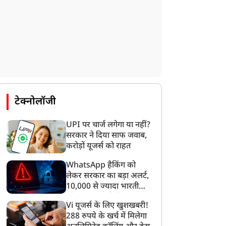
टेक्नोलॉजी
UPI पर चार्ज लगेगा या नहीं?
सरकार ने दिया साफ जवाब,
करोड़ों यूजर्स को राहत
WhatsApp हैकिंग को
लेकर सरकार का बड़ा अलर्ट,
10,000 से ज्यादा भारतीयों
को साइबर हमले से बचाया
Vi यूजर्स के लिए खुशखबरी!
गया
288 रुपये के खर्च में मिलेगा