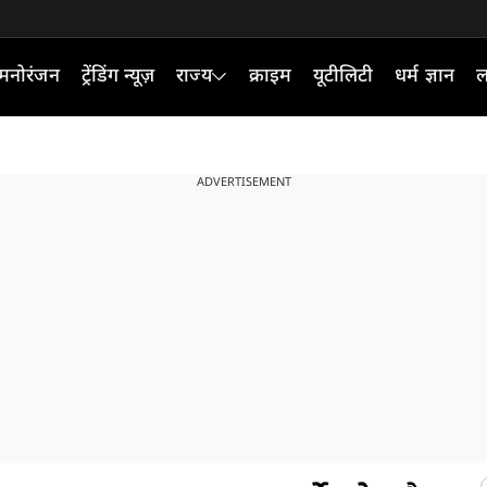
मनोरंजन
ट्रेंडिंग न्यूज़
राज्य
क्राइम
यूटीलिटी
धर्म ज्ञान
ल
ADVERTISEMENT