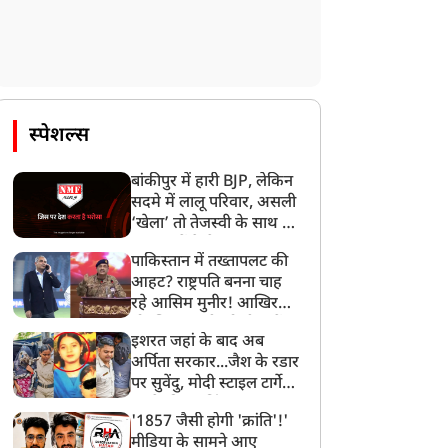
स्पेशल्स
बांकीपुर में हारी BJP, लेकिन
सदमे में लालू परिवार, असली
‘खेला’ तो तेजस्वी के साथ हो
न्यूज
न्यूज
गया, जानें कैसे
पाकिस्तान में तख्तापलट की
आहट? राष्ट्रपति बनना चाह
रहे आसिम मुनीर! आखिर
मोहसिन नकवी को ही क्यों
इशरत जहां के बाद अब
बनाया मोहरा?
अर्पिता सरकार...जैश के रडार
‘E-20 के खिलाफ उठ रही
आखिरी बार भाई से नहीं मिल
पर सुवेंदु, मोदी स्टाइल टार्गेट
वाज को दबा रहा मेटा’, केंद्र
पाया... अब तड़प रहा जेल में
करने की प्लानिंग, STF का
रकार पर केजरीवाल का बड़ा
बंद अली, अबान के जनाजे में
'1857 जैसी होगी 'क्रांति'!'
बड़ा एक्शन!
आरोप, सोशल मीडिया
शामिल होने के लिए मांगी
मीडिया के सामने आए