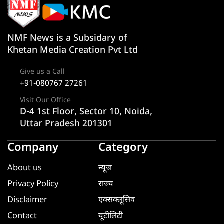
NMF News is a Subsidary of
Khetan Media Creation Pvt Ltd
Give us a Call
+91-080767 27261
Visit Our Office
D-4 1st Floor, Sector 10, Noida,
Uttar Pradesh 201301
Company
Category
About us
न्यूज
Privacy Policy
राज्य
Disclaimer
एक्सक्लूसिव
Contact
यूटीलिटी