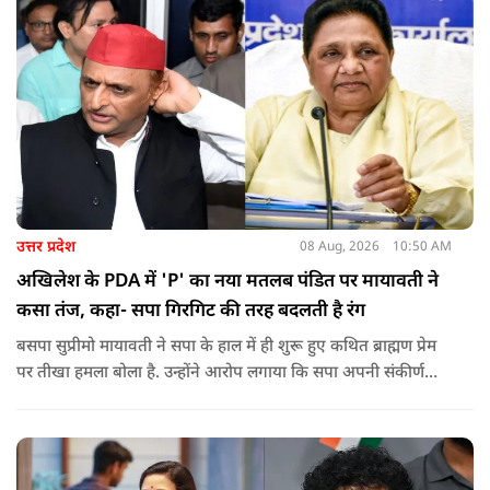
को लेकर दिपके की पुलिस अधिकारी से तीखी बहस हो गई.
उत्तर प्रदेश
08 Aug, 2026
10:50 AM
अखिलेश के PDA में 'P' का नया मतलब पंडित पर मायावती ने
कसा तंज, कहा- सपा गिरगिट की तरह बदलती है रंग
बसपा सुप्रीमो मायावती ने सपा के हाल में ही शुरू हुए कथित ब्राह्मण प्रेम
पर तीखा हमला बोला है. उन्होंने आरोप लगाया कि सपा अपनी संकीर्ण
जातिवादी राजनीति और चुनावी स्वार्थ के चलते समय-समय पर अपना
राजनीतिक रंग बदलती रही है.