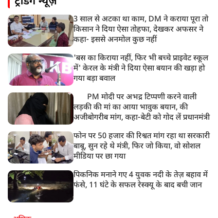
ट्रेंडिंग न्यूज़
असम बाढ़: 13 जिलों में 15 लाख से ज्यादा लोग प्रभावित, मृतकों
की संख्या 98 तक पहुंची
3 साल से अटका था काम, DM ने कराया पूरा तो
10:21 AM
किसान ने दिया ऐसा तोहफा, देखकर अफसर ने
हिमाचल के चंबा में बड़ा सड़क हादसा, 7 यात्रियों की मौत; 11
कहा- इससे अनमोल कुछ नहीं
घायल
'बस का किराया नहीं, फिर भी बच्चे प्राइवेट स्कूल
में' केरल के मंत्री ने दिया ऐसा बयान की खड़ा हो
गया बड़ा बवाल
PM मोदी पर अभद्र टिप्पणी करने वाली
लड़की की मां का आया भावुक बयान, की
अजीबोगरीब मांग, कहा-बेटी को गोद लें प्रधानमंत्री
फोन पर 50 हजार की रिश्वत मांग रहा था सरकारी
बाबू, सुन रहे थे मंत्री, फिर जो किया, वो सोशल
मीडिया पर छा गया
पिकनिक मनाने गए 4 युवक नदी के तेज़ बहाव में
फंसे, 11 घंटे के सफल रेस्क्यू के बाद बची जान