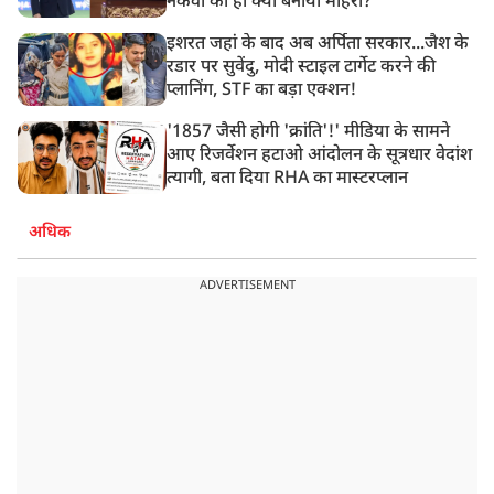
नकवी को ही क्यों बनाया मोहरा?
इशरत जहां के बाद अब अर्पिता सरकार...जैश के
रडार पर सुवेंदु, मोदी स्टाइल टार्गेट करने की
प्लानिंग, STF का बड़ा एक्शन!
'1857 जैसी होगी 'क्रांति'!' मीडिया के सामने
आए रिजर्वेशन हटाओ आंदोलन के सूत्रधार वेदांश
त्यागी, बता दिया RHA का मास्टरप्लान
अधिक
ADVERTISEMENT