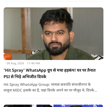
08 Aug, 2026
11:46 AM
‘Hit Spray’ WhatsApp ग्रुप से मचा हड़कंप! घर पर तैनात
PSI से भिड़े अभिजीत दिपके
Hit Spray WhatsApp Group: मामला छत्रपति संभाजीनगर के
वालुज MIDC इलाके का है, जहां दिपके अपने घर पर मौजूद थे. दिपके
का आरोप है कि सुरक्षा के लिए तैनात PSI उनसे मिलने आने वाले लोगों
को रोक रहे थे और उनके साथ ठीक तरीके से पेश नहीं आ रहे थे. इसी बात