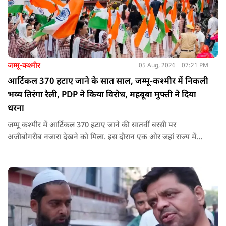
जम्मू-कश्मीर
05 Aug, 2026
07:21 PM
आर्टिकल 370 हटाए जाने के सात साल, जम्मू-कश्मीर में निकली
भव्य तिरंगा रैली, PDP ने किया विरोध, महबूबा मुफ्ती ने दिया
धरना
जम्मू कश्मीर में आर्टिकल 370 हटाए जाने की सातवीं बरसी पर
अजीबोगरीब नजारा देखने को मिला. इस दौरान एक ओर जहां राज्य में
PDP ने विरोध प्रदर्शन किया तो वहीं कई इलाकों में छात्रों और आम लोगों
ने तिरंगा रैली निकालकर इस ऐतिहासिक दिन का जश्न मनाया.