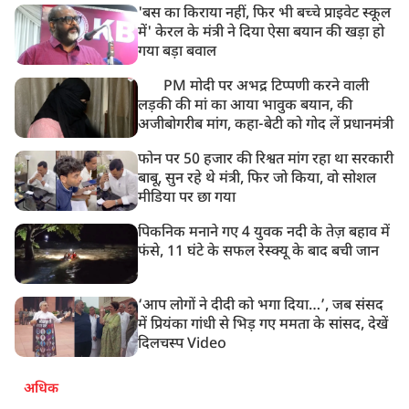
'बस का किराया नहीं, फिर भी बच्चे प्राइवेट स्कूल
8:50 AM
में' केरल के मंत्री ने दिया ऐसा बयान की खड़ा हो
बसपा के इकलौते विधायक उमाशंकर सिंह का देर रात निधन,
गया बड़ा बवाल
आज बलिया में होगा अंतिम संस्कार
PM मोदी पर अभद्र टिप्पणी करने वाली
लड़की की मां का आया भावुक बयान, की
अजीबोगरीब मांग, कहा-बेटी को गोद लें प्रधानमंत्री
फोन पर 50 हजार की रिश्वत मांग रहा था सरकारी
बाबू, सुन रहे थे मंत्री, फिर जो किया, वो सोशल
मीडिया पर छा गया
पिकनिक मनाने गए 4 युवक नदी के तेज़ बहाव में
फंसे, 11 घंटे के सफल रेस्क्यू के बाद बची जान
‘आप लोगों ने दीदी को भगा दिया…’, जब संसद
में प्रियंका गांधी से भिड़ गए ममता के सांसद, देखें
दिलचस्प Video
अधिक