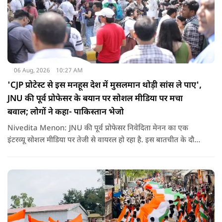
06 Aug, 2026
10:27 AM
'CJP प्रोटेस्ट से इस मनहूस देश में मुसलमान थोड़ी सांस ले पाए',
JNU की पूर्व प्रोफेसर के बयान पर सोशल मीडिया पर मचा
बवाल; लोगों ने कहा- पाकिस्तान भेजो
Nivedita Menon: JNU की पूर्व प्रोफेसर निवेदिता मेनन का एक
इंटरव्यू सोशल मीडिया पर तेजी से वायरल हो रहा है. इस बातचीत के दौरान
उन्होंने देश, मुसलमानों और CJP (Cockroach Janata Party) के
विरोध प्रदर्शनों पर अपनी राय रखी. लेकिन उनके एक बयान ने सबसे
ज्यादा विवाद खड़ा कर दिया.