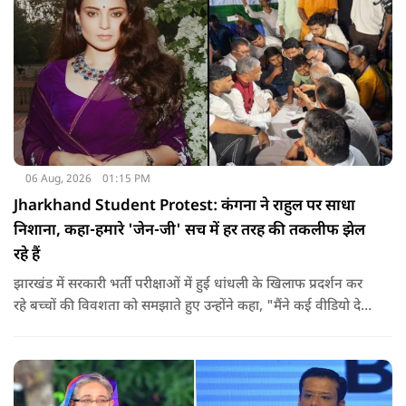
06 Aug, 2026
01:15 PM
Jharkhand Student Protest: कंगना ने राहुल पर साधा
निशाना, कहा-हमारे 'जेन-जी' सच में हर तरह की तकलीफ झेल
रहे हैं
झारखंड में सरकारी भर्ती परीक्षाओं में हुई धांधली के खिलाफ प्रदर्शन कर
रहे बच्चों की विवशता को समझाते हुए उन्होंने कहा, "मैंने कई वीडियो देखे
हैं कि बच्चों को त्रिपाल लगाने की इजाजत नहीं दी जा रही है. खाने की
ठीक स्थिति नहीं है, बच्चों ने दो-तीन दिन से कपड़े नहीं बदले हैं. हालात
यहां तक गंभीर हैं कि बच्चों के पास ऑनलाइन फूड नहीं जा पा रहा है. ऐसी
स्थिति में राहुल गांधी वहां नहीं पहुंच रहे हैं.