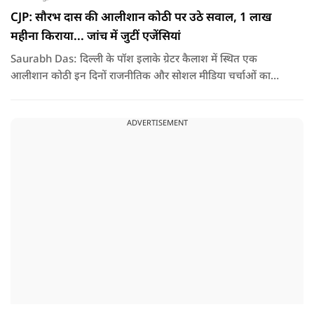
CJP: सौरभ दास की आलीशान कोठी पर उठे सवाल, 1 लाख
महीना किराया... जांच में जुटीं एजेंसियां
Saurabh Das: दिल्ली के पॉश इलाके ग्रेटर कैलाश में स्थित एक
आलीशान कोठी इन दिनों राजनीतिक और सोशल मीडिया चर्चाओं का
हिस्सा बनी हुई है. वजह है इस घर से जुड़ा किराया और यहां रहने वाले
सौरभ दास को लेकर उठ रहे सवाल..
ADVERTISEMENT