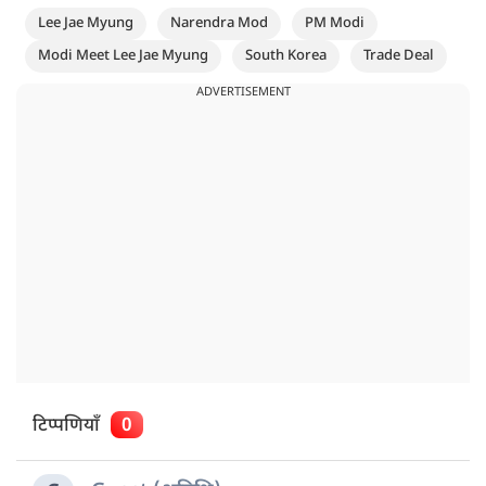
Lee Jae Myung
Narendra Mod
PM Modi
Modi Meet Lee Jae Myung
South Korea
Trade Deal
ADVERTISEMENT
टिप्पणियाँ
0