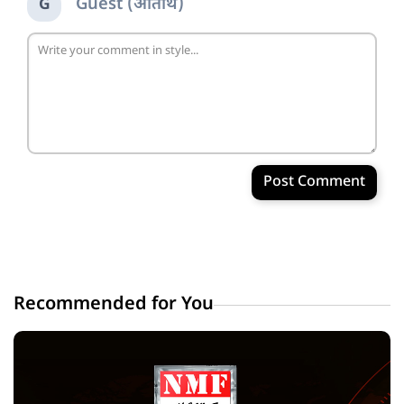
Guest (अतिथि)
G
Post Comment
Recommended for You