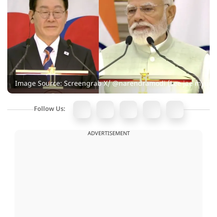
Image Source: Screengrab X/ @narendramodi (Lee jae myun
Follow Us:
ADVERTISEMENT