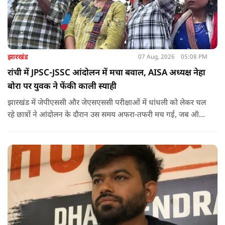
झारखंड
07 Aug, 2026
05:08 PM
रांची में JPSC-JSSC आंदोलन में मचा बवाल, AISA अध्यक्ष नेहा
बोरा पर युवक ने फेंकी काली स्याही
झारखंड में जेपीएससी और जेएसएससी परीक्षाओं में धांधली को लेकर चल
रहे छात्रों ने आंदोलन के दौरान उस समय अफरा-तफरी मच गई, जब ऑल
इंडिया स्टूडेंट्स एसोसिएशन की राष्ट्रीय अध्यक्ष नेहा बोरा पर एक युवक ने
अचानक काली स्याही फेंक दी.