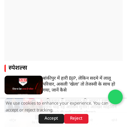
स्पेशल्स
बांकीपुर में हारी BJP, लेकिन सदमे में लालू
परिवार, असली ‘खेला’ तो तेजस्वी के साथ हो
गया, जानें कैसे
पाकिस्तान में तख्तापलट की आहट? राष्ट्रपति
We use cookies to enhance your experience. You can
बनना चाह रहे आसिम मुनीर! आखिर मोहसिन
accept or reject tracking.
नकवी को ही क्यों बनाया मोहरा?
Accept
Reject
शॉर्ट्स
होम
वीडियो
खोजें
वेब स्टोरीज़
इशरत जहां के बाद अब अर्पिता सरकार...जैश के