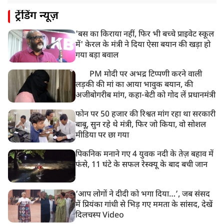
8:18 AM
ट्रेंडिंग न्यूज़
UP: लखनऊ में चलती कार में लगी आग, युवक की जिंदा जलकर
मौत
'बस का किराया नहीं, फिर भी बच्चे प्राइवेट स्कूल
में' केरल के मंत्री ने दिया ऐसा बयान की खड़ा हो
गया बड़ा बवाल
PM मोदी पर अभद्र टिप्पणी करने वाली
लड़की की मां का आया भावुक बयान, की
अजीबोगरीब मांग, कहा-बेटी को गोद लें प्रधानमंत्री
फोन पर 50 हजार की रिश्वत मांग रहा था सरकारी
बाबू, सुन रहे थे मंत्री, फिर जो किया, वो सोशल
मीडिया पर छा गया
पिकनिक मनाने गए 4 युवक नदी के तेज़ बहाव में
फंसे, 11 घंटे के सफल रेस्क्यू के बाद बची जान
‘आप लोगों ने दीदी को भगा दिया…’, जब संसद
में प्रियंका गांधी से भिड़ गए ममता के सांसद, देखें
दिलचस्प Video