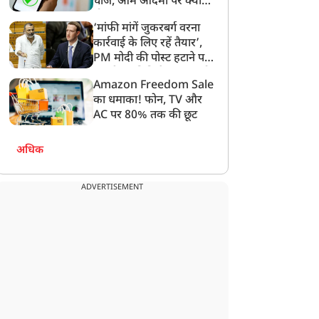
चार्ज, आम आदमी पर क्या
होगा असर?
न्यूज
न्यूज
‘मांफी मांगें जुकरबर्ग वरना
कार्रवाई के लिए रहें तैयार’,
PM मोदी की पोस्ट हटाने पर
संसदीय समिति ने Meta को
Amazon Freedom Sale
लगाई फटकार
का धमाका! फोन, TV और
AC पर 80% तक की छूट
आपराधिक प्रवृति, गलत
'पाकिस्तानी एजेंट है, गिरफ्तार
ाल-चरित्र वाला CM बिहार
करें'...अभिजीत दिपके की
अधिक
ो स्वीकार नहीं...', बांकीपुर
बढ़ीं मुश्किलें, दिल्ली पुलिस में
ीत के बाद सम्राट चौधरी पर
शिकायत दर्ज, की गई गंभीर
रसे प्रशांत किशोर
मांग
ADVERTISEMENT