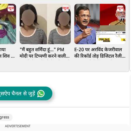
न्यूज
न्यूज
न्यूज
ाया
"मैं बहुत शर्मिंदा हूं..." PM
E-20 पर अरविंद केजरीवाल
'
न शिव पर
मोदी पर टिप्पणी करने वाली
की रिकॉर्ड तोड़ डिजिटल रैली,
च
ना
लड़की ने मांगी पूरे देश से माफी
7 लाख लोगों ने Live देखा
क
, भड़के
टाउनहॉल, 4 अगस्त को PM
ज
आवास तक मार्च का ऐलान
ब
ट्सऐप चैनल से जुड़ें
gress
ADVERTISEMENT