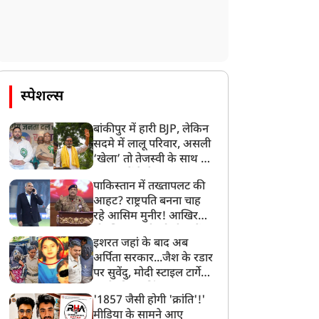
स्पेशल्स
बांकीपुर में हारी BJP, लेकिन
सदमे में लालू परिवार, असली
‘खेला’ तो तेजस्वी के साथ हो
गया, जानें कैसे
पाकिस्तान में तख्तापलट की
आहट? राष्ट्रपति बनना चाह
रहे आसिम मुनीर! आखिर
मोहसिन नकवी को ही क्यों
इशरत जहां के बाद अब
बनाया मोहरा?
अर्पिता सरकार...जैश के रडार
पर सुवेंदु, मोदी स्टाइल टार्गेट
करने की प्लानिंग, STF का
'1857 जैसी होगी 'क्रांति'!'
बड़ा एक्शन!
मीडिया के सामने आए