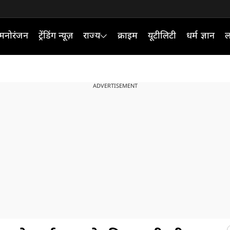
मनोरंजन
ट्रेंडिंग न्यूज़
राज्य
क्राइम
यूटीलिटी
धर्म ज्ञान
ल
ADVERTISEMENT