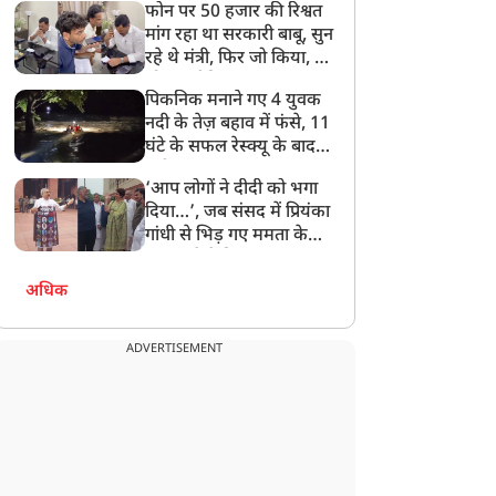
फोन पर 50 हजार की रिश्वत
बेटी को गोद लें प्रधानमंत्री
मांग रहा था सरकारी बाबू, सुन
रहे थे मंत्री, फिर जो किया, वो
सोशल मीडिया पर छा गया
पिकनिक मनाने गए 4 युवक
नदी के तेज़ बहाव में फंसे, 11
घंटे के सफल रेस्क्यू के बाद
बची जान
‘आप लोगों ने दीदी को भगा
दिया…’, जब संसद में प्रियंका
गांधी से भिड़ गए ममता के
सांसद, देखें दिलचस्प Video
अधिक
ADVERTISEMENT