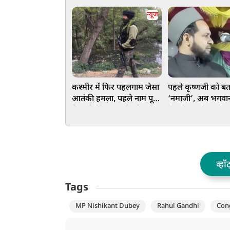
न्यूज
कश्मीर में फिर पहलगाम जैसा
पहले कृष्णजी को बत
आतंकी हमला, पहले नाम पूछा
‘नमाजी’, अब भगवा
फिर दो हिंदू मजदूरों को मारी
विवादित कमेंट, मौला
गोली
जर्जिस ने पार की हदें
हिंदू संगठन
व्हॉ
Tags
MP Nishikant Dubey
Rahul Gandhi
Con