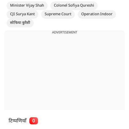
Minister Vijay Shah
Colonel Sofiya Qureshi
CJI Surya Kant
Supreme Court
Operation Indoor
सोफिया कुरैशी
ADVERTISEMENT
टिप्पणियाँ
0