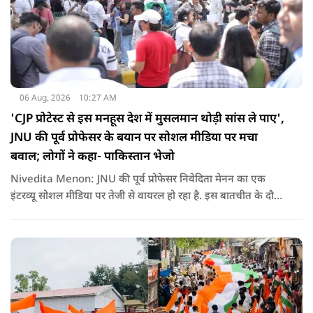
06 Aug, 2026
10:27 AM
'CJP प्रोटेस्ट से इस मनहूस देश में मुसलमान थोड़ी सांस ले पाए',
JNU की पूर्व प्रोफेसर के बयान पर सोशल मीडिया पर मचा
बवाल; लोगों ने कहा- पाकिस्तान भेजो
Nivedita Menon: JNU की पूर्व प्रोफेसर निवेदिता मेनन का एक
इंटरव्यू सोशल मीडिया पर तेजी से वायरल हो रहा है. इस बातचीत के दौरान
उन्होंने देश, मुसलमानों और CJP (Cockroach Janata Party) के
विरोध प्रदर्शनों पर अपनी राय रखी. लेकिन उनके एक बयान ने सबसे
ज्यादा विवाद खड़ा कर दिया.