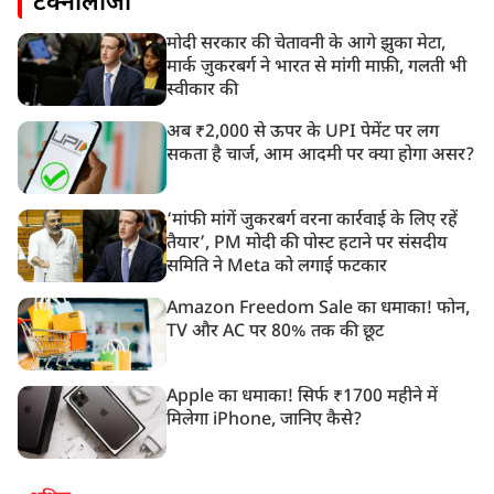
टेक्नोलॉजी
मोदी सरकार की चेतावनी के आगे झुका मेटा,
मार्क ज़ुकरबर्ग ने भारत से मांगी माफ़ी, गलती भी
स्वीकार की
अब ₹2,000 से ऊपर के UPI पेमेंट पर लग
सकता है चार्ज, आम आदमी पर क्या होगा असर?
‘मांफी मांगें जुकरबर्ग वरना कार्रवाई के लिए रहें
तैयार’, PM मोदी की पोस्ट हटाने पर संसदीय
समिति ने Meta को लगाई फटकार
Amazon Freedom Sale का धमाका! फोन,
TV और AC पर 80% तक की छूट
Apple का धमाका! सिर्फ ₹1700 महीने में
मिलेगा iPhone, जानिए कैसे?