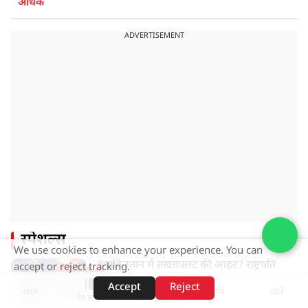
अधिक
ADVERTISEMENT
स्पेशल्स
We use cookies to enhance your experience. You can
पाकिस्तान में तख्तापलट की आहट? राष्ट्रपति
accept or reject tracking.
बनना चाह रहे आसिम मुनीर! आखिर मोहसिन
Accept
Reject
शॉर्ट्स
होम
वीडियो
खोजें
नकवी को ही क्यों बनाया मोहरा?
वेब स्टोरीज़