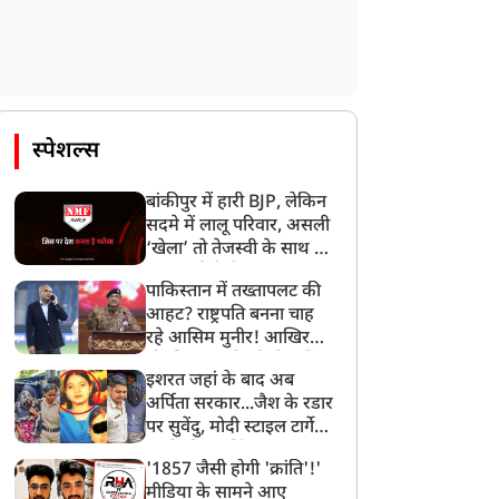
स्पेशल्स
बांकीपुर में हारी BJP, लेकिन
सदमे में लालू परिवार, असली
‘खेला’ तो तेजस्वी के साथ हो
गया, जानें कैसे
पाकिस्तान में तख्तापलट की
आहट? राष्ट्रपति बनना चाह
रहे आसिम मुनीर! आखिर
मोहसिन नकवी को ही क्यों
इशरत जहां के बाद अब
बनाया मोहरा?
अर्पिता सरकार...जैश के रडार
पर सुवेंदु, मोदी स्टाइल टार्गेट
करने की प्लानिंग, STF का
'1857 जैसी होगी 'क्रांति'!'
बड़ा एक्शन!
मीडिया के सामने आए