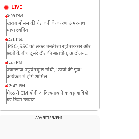
LIVE
3:09 PM
खराब मौसम की चेतावनी के कारण अमरनाथ
यात्रा स्थगित
2:51 PM
JPSC-JSSC को लेकर बेनतीजा रही सरकार और
छात्रों के बीच दूसरे दौर की बातचीत, आंदोलन
तेज
1:55 PM
प्रयागराज पहुंचे राहुल गांधी, ‘छात्रों की गूंज’
कार्यक्रम में होंगे शामिल
12:47 PM
मेरठ में CM योगी आदित्यनाथ ने कांवड़ यात्रियों
का किया स्वागत
11:04 AM
असम बाढ़: 13 जिलों में 15 लाख से ज्यादा लोग
ADVERTISEMENT
प्रभावित, मृतकों की संख्या 98 तक पहुंची
10:21 AM