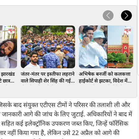
न्यूज
न्यूज
न्यूज
', झारखंड
जंतर-मंतर पर इस्तीफा लहराने
अभिषेक बनर्जी को कलकत्ता
म
 छात्र
वाले सिपाही शेर सिंह की गई
हाईकोर्ट से झटका, विदेश में
फ
ो, शरीर
नौकरी, पुलिस ने किया बर्खास्त
इलाज की अनुमति देने से
ल
 हाई!
इनकार
म
, जिसके बाद संयुक्त एटीएस टीमों ने परिसर की तलाशी ली और
ुड़ी जानकारी आगे की जांच के लिए जुटाई. अधिकारियों ने बाद में
सहित कई इलेक्ट्रॉनिक उपकरण जब्त किए, जिन्हें फॉरेंसिक
तार नहीं किया गया है, लेकिन उसे 22 अप्रैल को आगे की