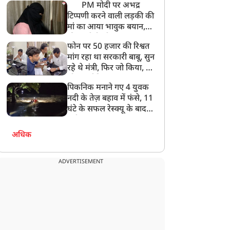
PM मोदी पर अभद्र
टिप्पणी करने वाली लड़की की
मां का आया भावुक बयान,
की अजीबोगरीब मांग, कहा-
फोन पर 50 हजार की रिश्वत
बेटी को गोद लें प्रधानमंत्री
मांग रहा था सरकारी बाबू, सुन
रहे थे मंत्री, फिर जो किया, वो
सोशल मीडिया पर छा गया
पिकनिक मनाने गए 4 युवक
नदी के तेज़ बहाव में फंसे, 11
घंटे के सफल रेस्क्यू के बाद
बची जान
अधिक
ADVERTISEMENT