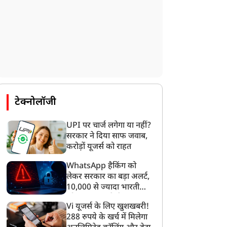
टेक्नोलॉजी
UPI पर चार्ज लगेगा या नहीं?
सरकार ने दिया साफ जवाब,
करोड़ों यूजर्स को राहत
WhatsApp हैकिंग को
लेकर सरकार का बड़ा अलर्ट,
10,000 से ज्यादा भारतीयों
को साइबर हमले से बचाया
Vi यूजर्स के लिए खुशखबरी!
गया
288 रुपये के खर्च में मिलेगा