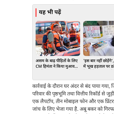
यह भी पढ़ें
न्यूज
असम के बाढ़ पीड़ितों के लिए
'इस बार नहीं छोड़ेंगे
CM हिमंता ने किया मुआवजे
में भूख हड़ताल पर डटे
का ऐलान, 75 हजार परिवारों
नेता देवेंद्र नाथ महत
के खाते में पहुंचे ₹15-15
कमजोर, लेकिन जोश
हजार
कार्रवाई के दौरान घर अंदर से बंद पाया गया
परिवार की पृष्ठभूमि तथा वित्तीय रिकॉर्ड से ज
एक लैपटॉप, तीन मोबाइल फोन और एक प्रिंटर 
जांच के लिए भेजा गया है. अबू बकर को गिरफ्