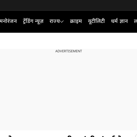
मनोरंजन
ट्रेंडिंग न्यूज़
राज्य
क्राइम
यूटीलिटी
धर्म ज्ञान
ल
ADVERTISEMENT