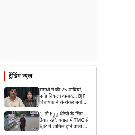
ट्रेंडिंग न्यूज़
समधी ने की 25 शादियां,
फ्रॉड निकला दामाद… BJP
विधायक ने रो-रोकर बयां
किया दर्द, बेटी के साथ हुए
'...तो Egg थेरेपी के लिए
धोखे पर बनाया Video
तैयार रहें', बंगाल में TMC से
BJP में शामिल होने वालों को
दी गई वॉर्निंग, लगे पोस्टर