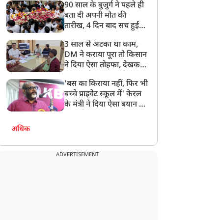
90 साल के बुजुर्ग ने पहले ही
बता दी अपनी मौत की
तारीख, 4 दिन बाद सच हुई
बात, परिवार ने गाजे-बाजे के
3 साल से अटका था काम,
साथ निकाली अंतिम यात्रा
DM ने कराया पूरा तो किसान
ने दिया ऐसा तोहफा, देखकर
अफसर ने कहा- इससे
'बस का किराया नहीं, फिर भी
अनमोल कुछ नहीं
बच्चे प्राइवेट स्कूल में' केरल
के मंत्री ने दिया ऐसा बयान की
खड़ा हो गया बड़ा बवाल
अधिक
ADVERTISEMENT