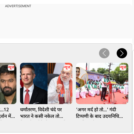
ADVERTISEMENT
न्यूज
न्यूज
न्यूज
ं...12
धर्मांतरण, विदेशी चंदे पर
'अगर मर्द हो तो...' गंदी
्शन में
भारत ने कसी नकेल तो
टिप्पणी के बाद उदयनिधि
P
ी मांग,
निकली अमेरिकी सांसद की
स्टालिन को खुशबू सुंदर का
स
खिलाफ
चीख, विरोध से साबित हुआ,
खुला चैलेंज
'