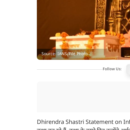
Source- IANS/File Photo
Follow Us:
Dhirendra Shastri Statement on Inflation: ब