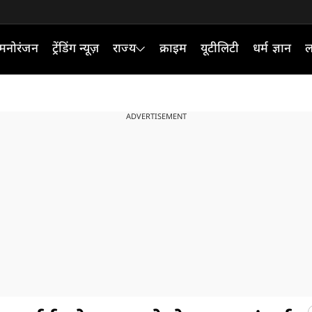
मनोरंजन
ट्रेंडिंग न्यूज़
राज्य
क्राइम
यूटीलिटी
धर्म ज्ञान
ल
ADVERTISEMENT