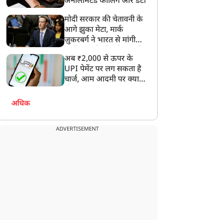
अनलिमिटेड कॉलिंग और डेटा
कलीफ झेल रहे हैं
मोदी सरकार की चेतावनी के
आगे झुका मेटा, मार्क
ज़ुकरबर्ग ने भारत से मांगी
माफ़ी, गलती भी स्वीकार की
अब ₹2,000 से ऊपर के
UPI पेमेंट पर लग सकता है
चार्ज, आम आदमी पर क्या
होगा असर?
अधिक
ADVERTISEMENT