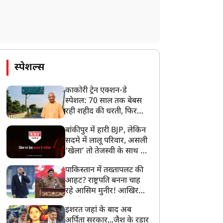
स्पेशल्स
काकोरी ट्रेन एक्शन-डे
स्पेशल: 70 साल तक बेबस
रही शहीद की धरती, फिर
CM योगी ने मिटा दिया तीन
बांकीपुर में हारी BJP, लेकिन
पीढ़ियों का दर्द
सदमे में लालू परिवार, असली
‘खेला’ तो तेजस्वी के साथ हो
गया, जानें कैसे
पाकिस्तान में तख्तापलट की
आहट? राष्ट्रपति बनना चाह
रहे आसिम मुनीर! आखिर
मोहसिन नकवी को ही क्यों
इशरत जहां के बाद अब
बनाया मोहरा?
अर्पिता सरकार...जैश के रडार