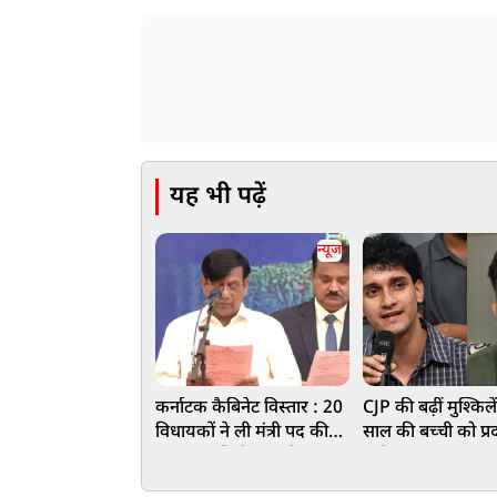
यह भी पढ़ें
न्यूज
कर्नाटक कैबिनेट विस्तार : 20
CJP की बढ़ीं मुश्किले
विधायकों ने ली मंत्री पद की
साल की बच्ची को प्रदर
शपथ, आखिरी वक्त के
लाने पर Zero FIR क
फेरबदल से कांग्रेस में बगावत
सौरभ-अभिजीत के 