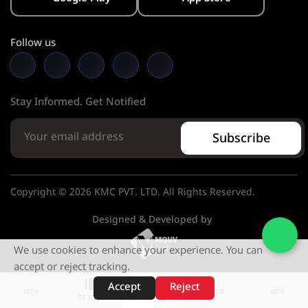
Follow us
Stay Informed. Get Notified
Subscribe
Copyright © 2026 KMC PVT. LTD. All Rights Reserved.
Designed & Developed by
We use cookies to enhance your experience. You can
accept or reject tracking.
Accept
Reject
शॉर्ट्स
होम
वीडियो
खोजें
वेब स्टोरीज़