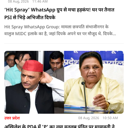
08 Aug, 2026
11:46 AM
‘Hit Spray’ WhatsApp ग्रुप से मचा हड़कंप! घर पर तैनात
PSI से भिड़े अभिजीत दिपके
Hit Spray WhatsApp Group: मामला छत्रपति संभाजीनगर के
वालुज MIDC इलाके का है, जहां दिपके अपने घर पर मौजूद थे. दिपके
का आरोप है कि सुरक्षा के लिए तैनात PSI उनसे मिलने आने वाले लोगों
को रोक रहे थे और उनके साथ ठीक तरीके से पेश नहीं आ रहे थे. इसी बात
को लेकर दिपके की पुलिस अधिकारी से तीखी बहस हो गई.
उत्तर प्रदेश
08 Aug, 2026
10:50 AM
अखिलेश के PDA में 'P' का नया मतलब पंडित पर मायावती ने