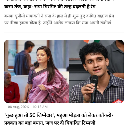
कसा तंज, कहा- सपा गिरगिट की तरह बदलती है रंग
बसपा सुप्रीमो मायावती ने सपा के हाल में ही शुरू हुए कथित ब्राह्मण प्रेम
पर तीखा हमला बोला है. उन्होंने आरोप लगाया कि सपा अपनी संकीर्ण
जातिवादी राजनीति और चुनावी स्वार्थ के चलते समय-समय पर अपना
राजनीतिक रंग बदलती रही है.
08 Aug, 2026
10:15 AM
'कुछ हुआ तो SC जिम्मेदार', महुआ मोइत्रा को लेकर कॉकरोच
प्रवक्ता का बड़ा बयान, जज पर दी विवादित टिप्पणी