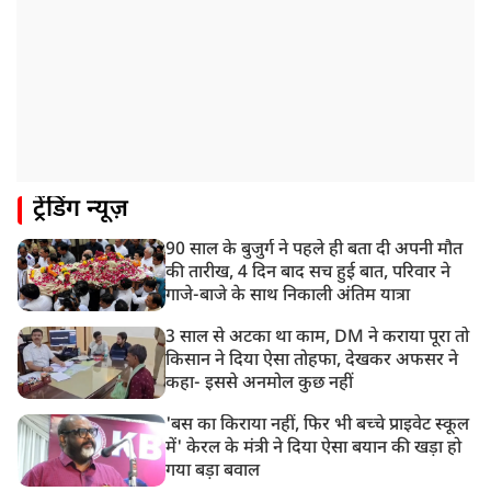
1:55 PM
प्रयागराज पहुंचे राहुल गांधी, ‘छात्रों की गूंज’ कार्यक्रम में होंगे
शामिल
12:47 PM
मेरठ में CM योगी आदित्यनाथ ने कांवड़ यात्रियों का किया स्वागत
11:04 AM
ट्रेंडिंग न्यूज़
असम बाढ़: 13 जिलों में 15 लाख से ज्यादा लोग प्रभावित, मृतकों
की संख्या 98 तक पहुंची
90 साल के बुजुर्ग ने पहले ही बता दी अपनी मौत
10:21 AM
की तारीख, 4 दिन बाद सच हुई बात, परिवार ने
हिमाचल के चंबा में बड़ा सड़क हादसा, 7 यात्रियों की मौत; 11
गाजे-बाजे के साथ निकाली अंतिम यात्रा
घायल
3 साल से अटका था काम, DM ने कराया पूरा तो
किसान ने दिया ऐसा तोहफा, देखकर अफसर ने
कहा- इससे अनमोल कुछ नहीं
'बस का किराया नहीं, फिर भी बच्चे प्राइवेट स्कूल
में' केरल के मंत्री ने दिया ऐसा बयान की खड़ा हो
गया बड़ा बवाल