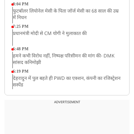
8:04 PM
फुटबॉलर लियोनेल मेसी के पिता जॉर्ज मेसी का 68 साल की उम्र
में निधन
7:25 PM
प्रधानमंत्री मोदी से CM योगी ने मुलाकात की
6:48 PM
हमने कभी विरोध नहीं, निष्पक्ष परिसीमन की मांग की- DMK
सांसद कनिमोझी
6:19 PM
देहरादुन में पुल बहते ही PWD का एक्शन, कंपनी का रजिस्ट्रेशन
सस्पेंड
3:09 PM
खराब मौसम की चेतावनी के कारण अमरनाथ यात्रा स्थगित
ADVERTISEMENT
2:51 PM
JPSC-JSSC को लेकर बेनतीजा रही सरकार और छात्रों के बीच
दूसरे दौर की बातचीत, आंदोलन तेज