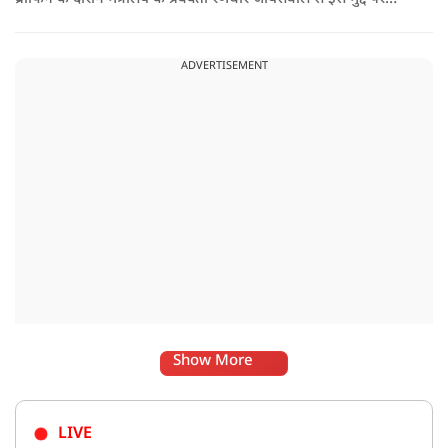
सवाल पूछा गया.उन्होंने साफ शब्दों में कहा कि भारत से जुड़े कानून और
विधायी मामले देश के आंतरिक विषय हैं और इनके बारे में निर्णय भारत
ADVERTISEMENT
की संसद करती है.
Show More
LIVE