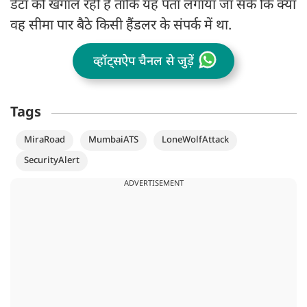
डेटा को खंगाल रही है ताकि यह पता लगाया जा सके कि क्या
वह सीमा पार बैठे किसी हैंडलर के संपर्क में था.
व्हॉट्सऐप चैनल से जुड़ें
Tags
MiraRoad
MumbaiATS
LoneWolfAttack
SecurityAlert
ADVERTISEMENT