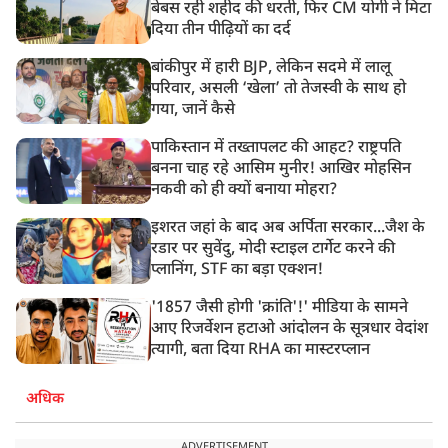
बेबस रही शहीद की धरती, फिर CM योगी ने मिटा
दिया तीन पीढ़ियों का दर्द
बांकीपुर में हारी BJP, लेकिन सदमे में लालू
परिवार, असली ‘खेला’ तो तेजस्वी के साथ हो
गया, जानें कैसे
पाकिस्तान में तख्तापलट की आहट? राष्ट्रपति
बनना चाह रहे आसिम मुनीर! आखिर मोहसिन
नकवी को ही क्यों बनाया मोहरा?
इशरत जहां के बाद अब अर्पिता सरकार...जैश के
रडार पर सुवेंदु, मोदी स्टाइल टार्गेट करने की
प्लानिंग, STF का बड़ा एक्शन!
'1857 जैसी होगी 'क्रांति'!' मीडिया के सामने
आए रिजर्वेशन हटाओ आंदोलन के सूत्रधार वेदांश
त्यागी, बता दिया RHA का मास्टरप्लान
अधिक
ADVERTISEMENT