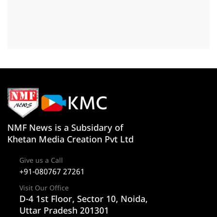
NMF News is a Subsidary of
Khetan Media Creation Pvt Ltd
Give us a Call
+91-080767 27261
Visit Our Office
D-4 1st Floor, Sector 10, Noida,
Uttar Pradesh 201301