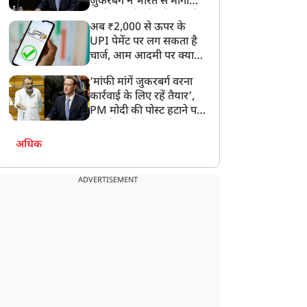
ज़ुकरबर्ग ने भारत से मांगी
माफ़ी, गलती भी स्वीकार की
अब ₹2,000 से ऊपर के
UPI पेमेंट पर लग सकता है
चार्ज, आम आदमी पर क्या
होगा असर?
‘मांफी मांगें जुकरबर्ग वरना
कार्रवाई के लिए रहें तैयार’,
PM मोदी की पोस्ट हटाने पर
संसदीय समिति ने Meta को
लगाई फटकार
अधिक
ADVERTISEMENT