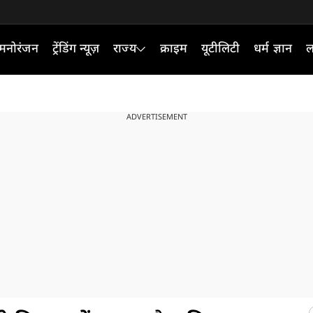
मनोरंजन
ट्रेंडिंग न्यूज़
राज्य
क्राइम
यूटीलिटी
धर्म ज्ञान
ल
ADVERTISEMENT