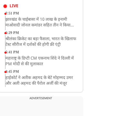
LIVE
7:51 PM
झारखंड के चाईबासा में 10 लाख के इनामी
माओवादी जोनल कमांडर सहित तीन ने किया
आत्मसमर्पण
6:29 PM
श्रीलंका क्रिकेट का बड़ा फैसला, भारत के खिलाफ
टेस्ट सीरीज में दर्शकों की होगी फ्री एंट्री
5:41 PM
महाराष्ट्र के डिप्टी CM एकनाथ शिंदे ने दिल्ली में
PM मोदी से की मुलाकात
3:45 PM
हाईकोर्ट ने अतीक अहमद के बेटे मोहम्मद उमर
और अली अहमद की पैरोल अर्जी की मंजूर
12:59 PM
CM योगी का सपा पर हमला, कहा- वोट बैंक की
ADVERTISEMENT
राजनीति ने कारीगरों का सम्मान छीना
10:57 AM