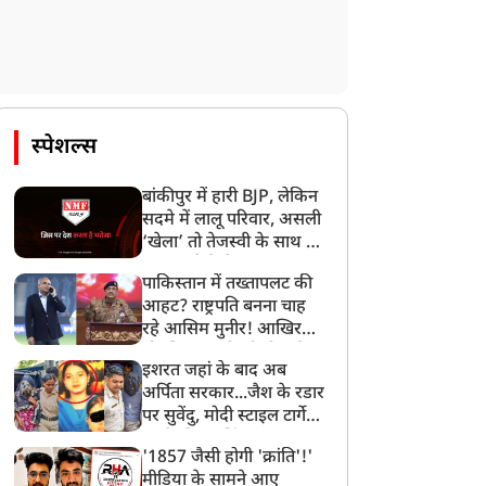
स्पेशल्स
बांकीपुर में हारी BJP, लेकिन
सदमे में लालू परिवार, असली
‘खेला’ तो तेजस्वी के साथ हो
गया, जानें कैसे
पाकिस्तान में तख्तापलट की
आहट? राष्ट्रपति बनना चाह
रहे आसिम मुनीर! आखिर
मोहसिन नकवी को ही क्यों
इशरत जहां के बाद अब
बनाया मोहरा?
अर्पिता सरकार...जैश के रडार
पर सुवेंदु, मोदी स्टाइल टार्गेट
करने की प्लानिंग, STF का
'1857 जैसी होगी 'क्रांति'!'
बड़ा एक्शन!
मीडिया के सामने आए