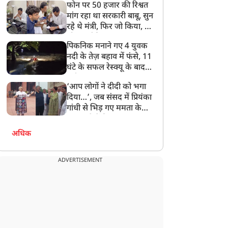
फोन पर 50 हजार की रिश्वत
बेटी को गोद लें प्रधानमंत्री
मांग रहा था सरकारी बाबू, सुन
रहे थे मंत्री, फिर जो किया, वो
सोशल मीडिया पर छा गया
पिकनिक मनाने गए 4 युवक
नदी के तेज़ बहाव में फंसे, 11
घंटे के सफल रेस्क्यू के बाद
बची जान
‘आप लोगों ने दीदी को भगा
दिया…’, जब संसद में प्रियंका
गांधी से भिड़ गए ममता के
सांसद, देखें दिलचस्प Video
अधिक
ADVERTISEMENT