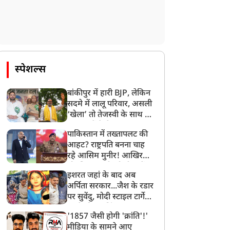
स्पेशल्स
बांकीपुर में हारी BJP, लेकिन
सदमे में लालू परिवार, असली
‘खेला’ तो तेजस्वी के साथ हो
गया, जानें कैसे
पाकिस्तान में तख्तापलट की
आहट? राष्ट्रपति बनना चाह
रहे आसिम मुनीर! आखिर
मोहसिन नकवी को ही क्यों
इशरत जहां के बाद अब
बनाया मोहरा?
अर्पिता सरकार...जैश के रडार
पर सुवेंदु, मोदी स्टाइल टार्गेट
करने की प्लानिंग, STF का
'1857 जैसी होगी 'क्रांति'!'
बड़ा एक्शन!
मीडिया के सामने आए