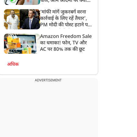
चार्ज, आम आदमी पर क्या
चा बवाल; लोगों ने कहा-
कहा
होगा असर?
‘मांफी मांगें जुकरबर्ग वरना
ाकिस्तान भेजो
कार्रवाई के लिए रहें तैयार’,
PM मोदी की पोस्ट हटाने पर
संसदीय समिति ने Meta को
Amazon Freedom Sale
लगाई फटकार
का धमाका! फोन, TV और
AC पर 80% तक की छूट
अधिक
ADVERTISEMENT