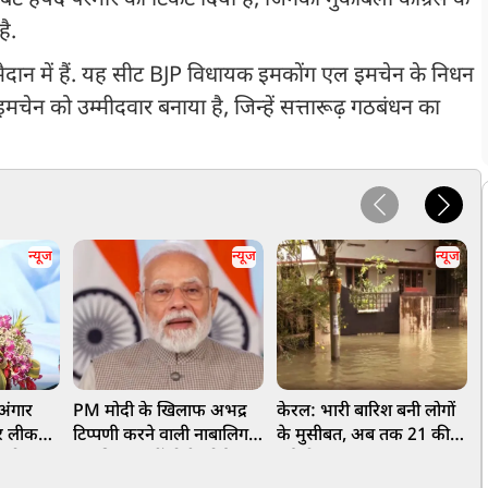
ेटे हर्षद परमार को टिकट दिया है, जिनका मुकाबला कांग्रेस के
है.
मैदान में हैं. यह सीट BJP विधायक इमकोंग एल इमचेन के निधन
ेन को उम्मीदवार बनाया है, जिन्हें सत्तारूढ़ गठबंधन का
न्यूज
न्यूज
न्यूज
 अंगार
PM मोदी के खिलाफ अभद्र
केरल: भारी बारिश बनी लोगों
'
ेपर लीक
टिप्पणी करने वाली नाबालिग
के मुसीबत, अब तक 21 की
म
A डोभाल
लड़की पर नहीं होगी कोई
हुई मौत, छह लापता
प
में बड़ा
कार्रवाई, दिल्ली पुलिस ने केस