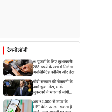
टेक्नोलॉजी
न्यूज
न्यूज
Vi यूजर्स के लिए खुशखबरी!
288 रुपये के खर्च में मिलेगा
अनलिमिटेड कॉलिंग और डेटा
मोदी सरकार की चेतावनी के
आगे झुका मेटा, मार्क
ज़ुकरबर्ग ने भारत से मांगी
CJP प्रोटेस्ट से इस मनहूस देश
'भारत की पूर्वी सीमा पर बना
माफ़ी, गलती भी स्वीकार की
ें मुसलमान थोड़ी सांस ले
एक और पाकिस्तान', शेख
अब ₹2,000 से ऊपर के
ाए', JNU की पूर्व प्रोफेसर के
हसीना के बेटे साजीब जॉय ने
UPI पेमेंट पर लग सकता है
बयान पर सोशल मीडिया पर
बांग्लादेश से सतर्क रहने को