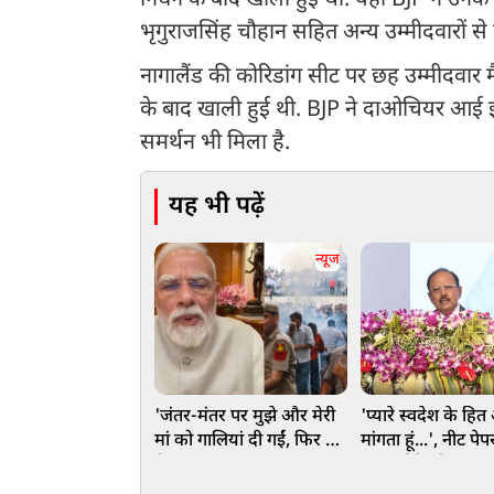
निधन के बाद खाली हुई थी. यहां BJP ने उनके ब
भृगुराजसिंह चौहान सहित अन्य उम्मीदवारों से 
नागालैंड की कोरिडांग सीट पर छह उम्मीदवार 
के बाद खाली हुई थी. BJP ने दाओचियर आई इमच
समर्थन भी मिला है.
यह भी पढ़ें
न्यूज
'जंतर-मंतर पर मुझे और मेरी
'प्यारे स्वदेश के हित
मां को गालियां दी गईं, फिर भी
मांगता हूं...', नीट प
मैं माफ करना चाहता हूं' -
पर चर्चा के बीच NS
इंस्टा वीडियो में भावुक हुए
का Gen-Z को इशारों 