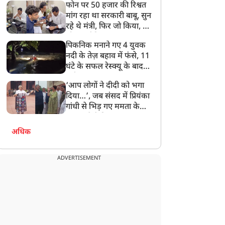
फोन पर 50 हजार की रिश्वत
बेटी को गोद लें प्रधानमंत्री
मांग रहा था सरकारी बाबू, सुन
रहे थे मंत्री, फिर जो किया, वो
सोशल मीडिया पर छा गया
पिकनिक मनाने गए 4 युवक
नदी के तेज़ बहाव में फंसे, 11
घंटे के सफल रेस्क्यू के बाद
बची जान
‘आप लोगों ने दीदी को भगा
दिया…’, जब संसद में प्रियंका
गांधी से भिड़ गए ममता के
सांसद, देखें दिलचस्प Video
अधिक
ADVERTISEMENT