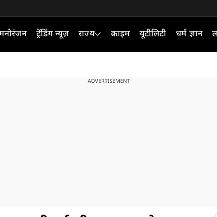
मनोरंजन
ट्रेंडिंग न्यूज़
राज्य
क्राइम
यूटीलिटी
धर्म ज्ञान
ल
ADVERTISEMENT