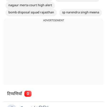
nagaur merta court high alert
bomb disposal squad rajasthan
sp narendra singh meena
ADVERTISEMENT
टिप्पणियाँ
0