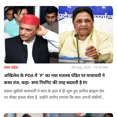
को रोक रहे थे और उनके साथ ठीक तरीके से पेश नहीं आ रहे थे. इसी बात
को लेकर दिपके की पुलिस अधिकारी से तीखी बहस हो गई.
उत्तर प्रदेश
08 Aug, 2026
10:50 AM
अखिलेश के PDA में 'P' का नया मतलब पंडित पर मायावती ने
कसा तंज, कहा- सपा गिरगिट की तरह बदलती है रंग
बसपा सुप्रीमो मायावती ने सपा के हाल में ही शुरू हुए कथित ब्राह्मण प्रेम
पर तीखा हमला बोला है. उन्होंने आरोप लगाया कि सपा अपनी संकीर्ण
जातिवादी राजनीति और चुनावी स्वार्थ के चलते समय-समय पर अपना
राजनीतिक रंग बदलती रही है.