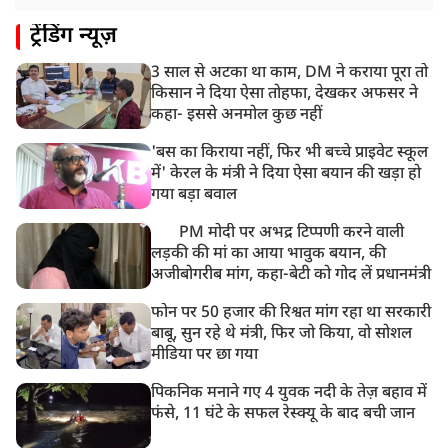
8:23 AM
ट्रेंडिंग न्यूज़
देश के कई हिस्सों में भारी बारिश के आसार, मौसम विभाग ने
जारी किया अलर्ट
3 साल से अटका था काम, DM ने कराया पूरा तो
8:20 AM
किसान ने दिया ऐसा तोहफा, देखकर अफसर ने
भारत समेत 5 देशों पर 100% टैरिफ
कहा- इससे अनमोल कुछ नहीं
'बस का किराया नहीं, फिर भी बच्चे प्राइवेट स्कूल
में' केरल के मंत्री ने दिया ऐसा बयान की खड़ा हो
गया बड़ा बवाल
PM मोदी पर अभद्र टिप्पणी करने वाली
लड़की की मां का आया भावुक बयान, की
अजीबोगरीब मांग, कहा-बेटी को गोद लें प्रधानमंत्री
फोन पर 50 हजार की रिश्वत मांग रहा था सरकारी
बाबू, सुन रहे थे मंत्री, फिर जो किया, वो सोशल
मीडिया पर छा गया
पिकनिक मनाने गए 4 युवक नदी के तेज़ बहाव में
फंसे, 11 घंटे के सफल रेस्क्यू के बाद बची जान