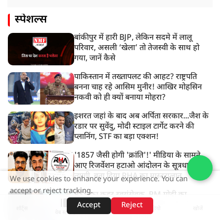
स्पेशल्स
बांकीपुर में हारी BJP, लेकिन सदमे में लालू
परिवार, असली ‘खेला’ तो तेजस्वी के साथ हो
गया, जानें कैसे
पाकिस्तान में तख्तापलट की आहट? राष्ट्रपति
बनना चाह रहे आसिम मुनीर! आखिर मोहसिन
नकवी को ही क्यों बनाया मोहरा?
इशरत जहां के बाद अब अर्पिता सरकार...जैश के
रडार पर सुवेंदु, मोदी स्टाइल टार्गेट करने की
प्लानिंग, STF का बड़ा एक्शन!
'1857 जैसी होगी 'क्रांति'!' मीडिया के सामने
आए रिजर्वेशन हटाओ आंदोलन के सूत्रधार वेदांश
त्यागी, बता दिया RHA का मास्टरप्लान
We use cookies to enhance your experience. You can
accept or reject tracking.
RSS का कट्टर स्वयंसेवक, PM मोदी का
भरोसेमंद, 5 बार के MP...आखिर कौन हैं देश के
Accept
Reject
शॉर्ट्स
होम
वीडियो
खोजें
वेब स्टोरीज़
नए शिक्षा मंत्री प्रह्लाद जोशी?