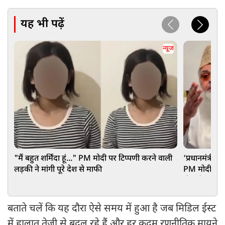
यह भी पढ़ें
न्यूज
"मैं बहुत शर्मिंदा हूं..." PM मोदी पर टिप्पणी करने वाली
‘प्रधानमंत्री 
लड़की ने मांगी पूरे देश से माफी
PM मोदी को अ
दी बड़ी नसीह
बताते चलें कि यह दौरा ऐसे समय में हुआ है जब मिडिल ईस्ट
में हालात तेजी से बदल रहे हैं और हर कदम रणनीतिक मायने