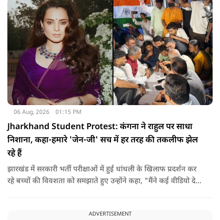
06 Aug, 2026
01:15 PM
Jharkhand Student Protest: कंगना ने राहुल पर साधा
निशाना, कहा-हमारे 'जेन-जी' सच में हर तरह की तकलीफ झेल
रहे हैं
झारखंड में सरकारी भर्ती परीक्षाओं में हुई धांधली के खिलाफ प्रदर्शन कर
रहे बच्चों की विवशता को समझाते हुए उन्होंने कहा, "मैंने कई वीडियो देखे
हैं कि बच्चों को त्रिपाल लगाने की इजाजत नहीं दी जा रही है. खाने की
ठीक स्थिति नहीं है, बच्चों ने दो-तीन दिन से कपड़े नहीं बदले हैं. हालात
ADVERTISEMENT
यहां तक गंभीर हैं कि बच्चों के पास ऑनलाइन फूड नहीं जा पा रहा है. ऐसी