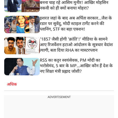
बनना चाह रहे आसिम मुनीर! आखिर मोहसिन
नकवी को ही क्यों बनाया मोहरा?
इशरत जहां के बाद अब अर्पिता सरकार...जैश के
रडार पर सुवेंदु, मोदी स्टाइल टार्गेट करने की
प्लानिंग, STF का बड़ा एक्शन!
'1857 जैसी होगी 'क्रांति'!' मीडिया के सामने
आए रिजर्वेशन हटाओ आंदोलन के सूत्रधार वेदांश
त्यागी, बता दिया RHA का मास्टरप्लान
RSS का कट्टर स्वयंसेवक, PM मोदी का
भरोसेमंद, 5 बार के MP...आखिर कौन हैं देश के
नए शिक्षा मंत्री प्रह्लाद जोशी?
अधिक
ADVERTISEMENT