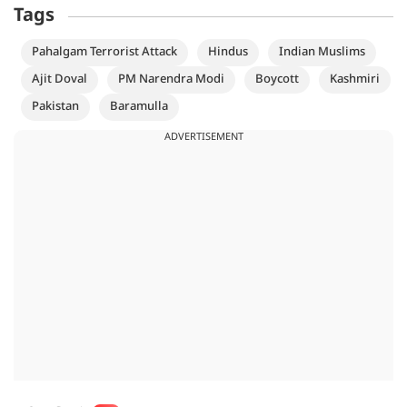
Tags
Pahalgam Terrorist Attack
Hindus
Indian Muslims
Ajit Doval
PM Narendra Modi
Boycott
Kashmiri
Pakistan
Baramulla
ADVERTISEMENT