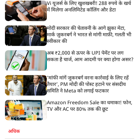
Vi यूजर्स के लिए खुशखबरी! 288 रुपये के खर्च
में मिलेगा अनलिमिटेड कॉलिंग और डेटा
मोदी सरकार की चेतावनी के आगे झुका मेटा,
मार्क ज़ुकरबर्ग ने भारत से मांगी माफ़ी, गलती भी
स्वीकार की
अब ₹2,000 से ऊपर के UPI पेमेंट पर लग
सकता है चार्ज, आम आदमी पर क्या होगा असर?
‘मांफी मांगें जुकरबर्ग वरना कार्रवाई के लिए रहें
तैयार’, PM मोदी की पोस्ट हटाने पर संसदीय
समिति ने Meta को लगाई फटकार
Amazon Freedom Sale का धमाका! फोन,
TV और AC पर 80% तक की छूट
अधिक