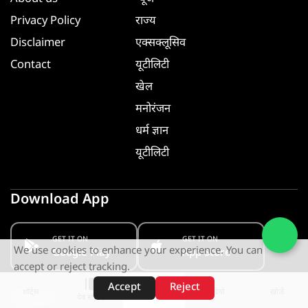
Privacy Policy
राज्य
Disclaimer
एक्सक्लूसिव
Contact
यूटीलिटी
खेल
मनोरंजन
धर्म ज्ञान
यूटीलिटी
Download App
GET IT ON
GET IT ON
We use cookies to enhance your experience. You can
Google Play
App Store
accept or reject tracking.
Accept
Reject
शॉर्ट्स
होम
वीडियो
खोजें
Follow us
वेब स्टोरीज़