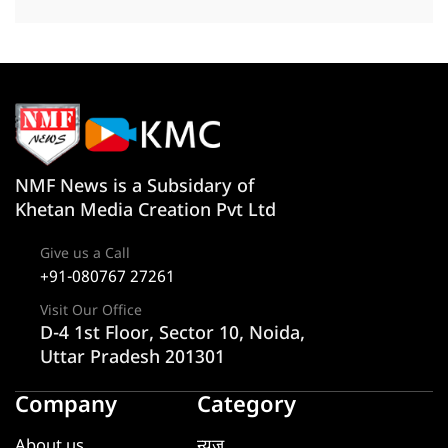
NMF News is a Subsidary of
Khetan Media Creation Pvt Ltd
Give us a Call
+91-080767 27261
Visit Our Office
D-4 1st Floor, Sector 10, Noida,
Uttar Pradesh 201301
Company
Category
About us
न्यूज