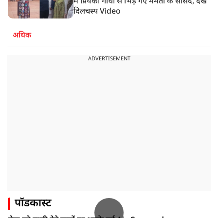
में प्रियंका गांधी से भिड़ गए ममता के सांसद, देखें
दिलचस्प Video
अधिक
ADVERTISEMENT
पॉडकास्ट