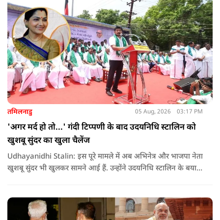
तमिलनाडु
05 Aug, 2026
03:17 PM
'अगर मर्द हो तो...' गंदी टिप्पणी के बाद उदयनिधि स्टालिन को
खुशबू सुंदर का खुला चैलेंज
Udhayanidhi Stalin: इस पूरे मामले में अब अभिनेत्र और भाजपा नेता
खुशबू सुंदर भी खुलकर सामने आई हैं. उन्होंने उदयनिधि स्टालिन के बयान
की कड़ी आलोचना करते हुए कहा कि किसी भी नेता को किसी महिला के
बारे में सार्वजनिक मंच से अपमानजनक भाषा बोलने का कोई अधिकार
नहीं है.