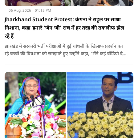
06 Aug, 2026
01:15 PM
Jharkhand Student Protest: कंगना ने राहुल पर साधा
निशाना, कहा-हमारे 'जेन-जी' सच में हर तरह की तकलीफ झेल
रहे हैं
झारखंड में सरकारी भर्ती परीक्षाओं में हुई धांधली के खिलाफ प्रदर्शन कर
रहे बच्चों की विवशता को समझाते हुए उन्होंने कहा, "मैंने कई वीडियो देखे
हैं कि बच्चों को त्रिपाल लगाने की इजाजत नहीं दी जा रही है. खाने की
ठीक स्थिति नहीं है, बच्चों ने दो-तीन दिन से कपड़े नहीं बदले हैं. हालात
यहां तक गंभीर हैं कि बच्चों के पास ऑनलाइन फूड नहीं जा पा रहा है. ऐसी
स्थिति में राहुल गांधी वहां नहीं पहुंच रहे हैं.