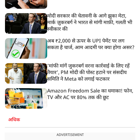
मोदी सरकार की चेतावनी के आगे झुका मेटा,
मार्क ज़ुकरबर्ग ने भारत से मांगी माफ़ी, गलती भी
स्वीकार की
अब ₹2,000 से ऊपर के UPI पेमेंट पर लग
सकता है चार्ज, आम आदमी पर क्या होगा असर?
‘मांफी मांगें जुकरबर्ग वरना कार्रवाई के लिए रहें
तैयार’, PM मोदी की पोस्ट हटाने पर संसदीय
समिति ने Meta को लगाई फटकार
Amazon Freedom Sale का धमाका! फोन,
TV और AC पर 80% तक की छूट
अधिक
ADVERTISEMENT