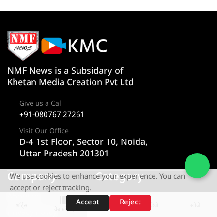
NMF News is a Subsidary of
Khetan Media Creation Pvt Ltd
Give us a Call
+91-080767 27261
Visit Our Office
D-4 1st Floor, Sector 10, Noida,
Uttar Pradesh 201301
Company
Category
We use cookies to enhance your experience. You can
accept or reject tracking.
About us
न्यूज
Accept
Reject
शॉर्ट्स
होम
वीडियो
खोजें
वेब स्टोरीज़
Privacy Policy
राज्य