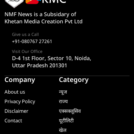
NMF News is a Subsidary of
Khetan Media Creation Pvt Ltd
Give us a Call
+91-080767 27261
Visit Our Office
D-4 1st Floor, Sector 10, Noida,
Uttar Pradesh 201301
Company
Category
About us
न्यूज
Privacy Policy
राज्य
Disclaimer
एक्सक्लूसिव
Contact
यूटीलिटी
खेल