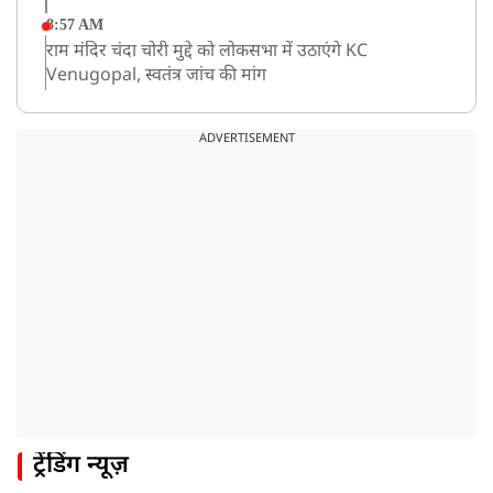
8:57 AM
राम मंदिर चंदा चोरी मुद्दे को लोकसभा में उठाएंगे KC
Venugopal, स्वतंत्र जांच की मांग
8:05 AM
कांवड़ सिर्फ आस्था नहीं, सामाजिक एकता और सेवा का महापर्व,
ADVERTISEMENT
इसे सामाजिक उत्सव बनाएं: योगी
8:05 AM
रांची: 10 अगस्त को विधानसभा घेराव की तैयारी, प्रदर्शनस्थल पर
जुटने लगे छात्र
ट्रेंडिंग न्यूज़