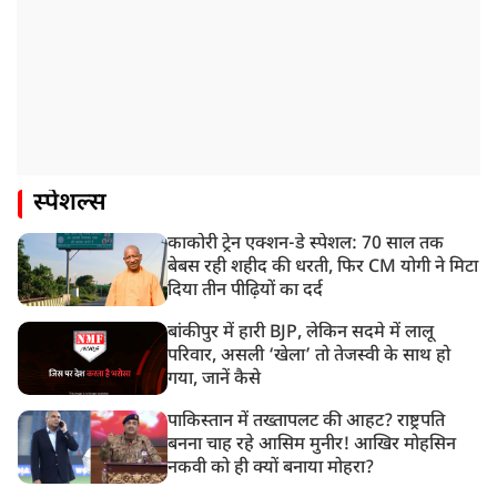
स्पेशल्स
काकोरी ट्रेन एक्शन-डे स्पेशल: 70 साल तक
बेबस रही शहीद की धरती, फिर CM योगी ने मिटा
दिया तीन पीढ़ियों का दर्द
बांकीपुर में हारी BJP, लेकिन सदमे में लालू
परिवार, असली ‘खेला’ तो तेजस्वी के साथ हो
गया, जानें कैसे
पाकिस्तान में तख्तापलट की आहट? राष्ट्रपति
बनना चाह रहे आसिम मुनीर! आखिर मोहसिन
नकवी को ही क्यों बनाया मोहरा?