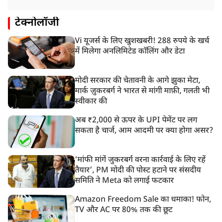
टेक्नोलॉजी
Vi यूजर्स के लिए खुशखबरी! 288 रुपये के खर्च
में मिलेगा अनलिमिटेड कॉलिंग और डेटा
मोदी सरकार की चेतावनी के आगे झुका मेटा,
मार्क ज़ुकरबर्ग ने भारत से मांगी माफ़ी, गलती भी
स्वीकार की
अब ₹2,000 से ऊपर के UPI पेमेंट पर लग
सकता है चार्ज, आम आदमी पर क्या होगा असर?
‘मांफी मांगें जुकरबर्ग वरना कार्रवाई के लिए रहें
तैयार’, PM मोदी की पोस्ट हटाने पर संसदीय
समिति ने Meta को लगाई फटकार
Amazon Freedom Sale का धमाका! फोन,
TV और AC पर 80% तक की छूट