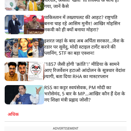
परिवार, असली ‘खेला’ तो तेजस्वी के साथ हो
गया, जानें कैसे
पाकिस्तान में तख्तापलट की आहट? राष्ट्रपति
बनना चाह रहे आसिम मुनीर! आखिर मोहसिन
नकवी को ही क्यों बनाया मोहरा?
इशरत जहां के बाद अब अर्पिता सरकार...जैश के
रडार पर सुवेंदु, मोदी स्टाइल टार्गेट करने की
प्लानिंग, STF का बड़ा एक्शन!
'1857 जैसी होगी 'क्रांति'!' मीडिया के सामने
आए रिजर्वेशन हटाओ आंदोलन के सूत्रधार वेदांश
त्यागी, बता दिया RHA का मास्टरप्लान
RSS का कट्टर स्वयंसेवक, PM मोदी का
भरोसेमंद, 5 बार के MP...आखिर कौन हैं देश के
नए शिक्षा मंत्री प्रह्लाद जोशी?
अधिक
ADVERTISEMENT