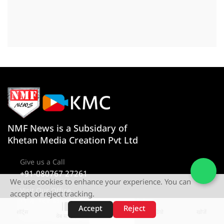
NMF News is a Subsidary of
Khetan Media Creation Pvt Ltd
Give us a Call
+91-080767 27261
We use cookies to enhance your experience. You can
Visit Our Office
accept or reject tracking.
D-4 1st Floor, Sector 10, Noida,
Accept
Reject
शॉर्ट्स
होम
वीडियो
खोजें
Uttar Pradesh 201301
वेब स्टोरीज़