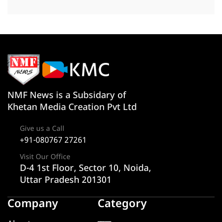
NMF News is a Subsidary of
Khetan Media Creation Pvt Ltd
Give us a Call
+91-080767 27261
Visit Our Office
D-4 1st Floor, Sector 10, Noida,
Uttar Pradesh 201301
Company
Category