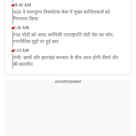
10:42 AM
NIA ने मलप्पुरम विस्फोटक केस में मुख्य साजिशकर्ता को
गिरफ्तार किया
8:26 AM
PM मोदी को आया अमेरिकी उपराष्ट्रपति जेडी वेंस का फोन,
रणनीतिक मुद्दों पर हुई बात
8:23 AM
रांची: छात्रों और झारखंड सरकार के बीच आज होगी तीसरे दौर
की बातचीत
8:22 AM
देशभर में आज से 'हर घर तिरंगा' अभियान, सीएम योगी लखनऊ
ADVERTISEMENT
में करेंगे यात्रा का शुभारंभ
8:21 AM
गाज़ियाबाद में मुठभेड़, 3 ड्रग तस्कर गिरफ्तार, 21 किलो गांजा
बरामद