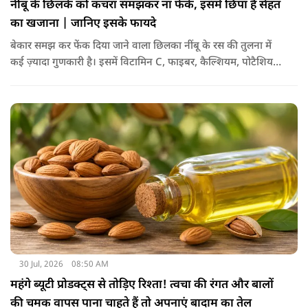
नींबू के छिलके को कचरा समझकर ना फेकें, इसमें छिपा है सेहत
का खजाना | जानिए इसके फायदे
बेकार समझ कर फेंक दिया जाने वाला छिलका नींबू के रस की तुलना में
कई ज़्यादा गुणकारी है। इसमें विटामिन C, फाइबर, कैल्शियम, पोटैशियम
और शक्तिशाली एंटीऑक्सीडेंट्स मौजूद होते हैं। पोषक तत्वों से भरपूर इन
छिलकों को पानी में उबालकर या रात भर भिगोकर अगर इसका पानी पिया
जाए तो ये आपकी सेहत के लिए किसी संजीवनी की तरह काम करता है।
आइए जानते नींबू के छिलके के फायदे।
30 Jul, 2026
08:50 AM
महंगे ब्यूटी प्रोडक्ट्स से तोड़िए रिश्ता! त्वचा की रंगत और बालों
की चमक वापस पाना चाहते हैं तो अपनाएं बादाम का तेल