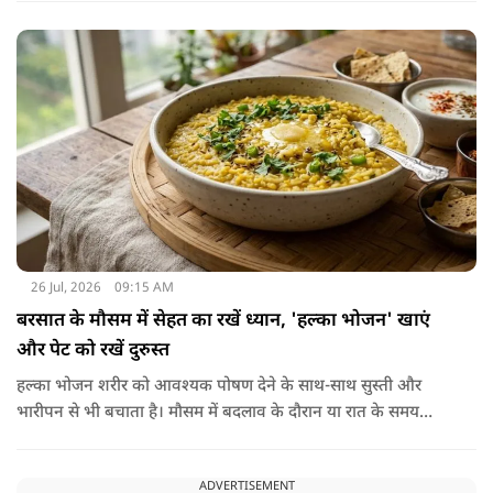
हमारा शरीर इसे पचा नहीं सकता। शरीर ऐसा कोई डाइजेस्टिव एंजाइम
नहीं बनाता जो इसे तोड़ सके या पचा सके।
26 Jul, 2026
09:15 AM
बरसात के मौसम में सेहत का रखें ध्यान, 'हल्का भोजन' खाएं
और पेट को रखें दुरुस्त
हल्का भोजन शरीर को आवश्यक पोषण देने के साथ-साथ सुस्ती और
भारीपन से भी बचाता है। मौसम में बदलाव के दौरान या रात के समय
हल्का भोजन करने से नींद बेहतर आती है और वजन नियंत्रित रखने में भी
मदद मिलती है। आधुनिक विज्ञान के अनुसार भी कमजोर पाचन की स्थिति
ADVERTISEMENT
में हल्का भोजन मेटाबॉलिज्म के लिए भी बेहतर होता है।