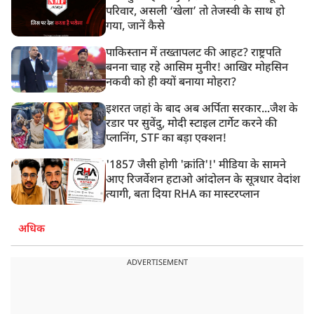
परिवार, असली ‘खेला’ तो तेजस्वी के साथ हो
गया, जानें कैसे
पाकिस्तान में तख्तापलट की आहट? राष्ट्रपति
बनना चाह रहे आसिम मुनीर! आखिर मोहसिन
नकवी को ही क्यों बनाया मोहरा?
इशरत जहां के बाद अब अर्पिता सरकार...जैश के
रडार पर सुवेंदु, मोदी स्टाइल टार्गेट करने की
प्लानिंग, STF का बड़ा एक्शन!
'1857 जैसी होगी 'क्रांति'!' मीडिया के सामने
आए रिजर्वेशन हटाओ आंदोलन के सूत्रधार वेदांश
त्यागी, बता दिया RHA का मास्टरप्लान
अधिक
ADVERTISEMENT