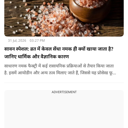
31 Jul, 2026
03:27 PM
सावन स्पेशल: व्रत में केवल सेंधा नमक ही क्यों खाया जाता है?
जानिए धार्मिक और वैज्ञानिक कारण
साधारण नमक फैक्ट्री में कई रासायनिक प्रक्रियाओं से तैयार किया जाता
है. इसमें आयोडीन और अन्य तत्व मिलाए जाते हैं, जिससे यह प्रोसेस्ड फूड
की श्रेणी में आ जाता है. वहीं, सेंधा नमक प्राकृतिक रूप से चट्टानों से
निकाला जाता है. इसे किसी बड़े रासायनिक प्रसंस्करण से नहीं गुजारा
ADVERTISEMENT
जाता, इसलिए इसे अधिक शुद्ध माना जाता है.