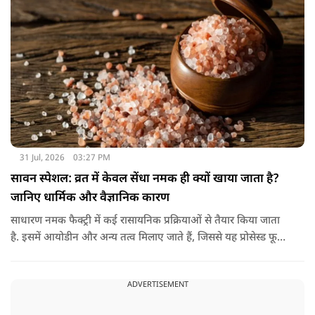
31 Jul, 2026
03:27 PM
सावन स्पेशल: व्रत में केवल सेंधा नमक ही क्यों खाया जाता है?
जानिए धार्मिक और वैज्ञानिक कारण
साधारण नमक फैक्ट्री में कई रासायनिक प्रक्रियाओं से तैयार किया जाता
है. इसमें आयोडीन और अन्य तत्व मिलाए जाते हैं, जिससे यह प्रोसेस्ड फूड
की श्रेणी में आ जाता है. वहीं, सेंधा नमक प्राकृतिक रूप से चट्टानों से
निकाला जाता है. इसे किसी बड़े रासायनिक प्रसंस्करण से नहीं गुजारा
ADVERTISEMENT
जाता, इसलिए इसे अधिक शुद्ध माना जाता है.