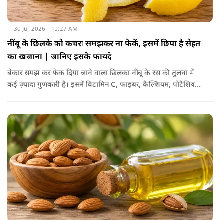
30 Jul, 2026
10:27 AM
नींबू के छिलके को कचरा समझकर ना फेकें, इसमें छिपा है सेहत
का खजाना | जानिए इसके फायदे
बेकार समझ कर फेंक दिया जाने वाला छिलका नींबू के रस की तुलना में
कई ज़्यादा गुणकारी है। इसमें विटामिन C, फाइबर, कैल्शियम, पोटैशियम
और शक्तिशाली एंटीऑक्सीडेंट्स मौजूद होते हैं। पोषक तत्वों से भरपूर इन
छिलकों को पानी में उबालकर या रात भर भिगोकर अगर इसका पानी पिया
जाए तो ये आपकी सेहत के लिए किसी संजीवनी की तरह काम करता है।
आइए जानते नींबू के छिलके के फायदे।