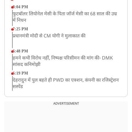
8:04 PM
फुटबॉलर लियोनेल मेसी के पिता जॉर्ज मेसी का 68 साल की उम्र
में निधन
7:25 PM
प्रधानमंत्री मोदी से CM योगी ने मुलाकात की
6:48 PM
हमने कभी विरोध नहीं, निष्पक्ष परिसीमन की मांग की- DMK
सांसद कनिमोझी
6:19 PM
देहरादुन में पुल बहते ही PWD का एक्शन, कंपनी का रजिस्ट्रेशन
सस्पेंड
3:09 PM
खराब मौसम की चेतावनी के कारण अमरनाथ यात्रा स्थगित
ADVERTISEMENT
2:51 PM
JPSC-JSSC को लेकर बेनतीजा रही सरकार और छात्रों के बीच
दूसरे दौर की बातचीत, आंदोलन तेज