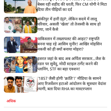
बेबस रही शहीद की धरती, फिर CM योगी ने मिटा
दिया तीन पीढ़ियों का दर्द
बांकीपुर में हारी BJP, लेकिन सदमे में लालू
परिवार, असली ‘खेला’ तो तेजस्वी के साथ हो
गया, जानें कैसे
पाकिस्तान में तख्तापलट की आहट? राष्ट्रपति
बनना चाह रहे आसिम मुनीर! आखिर मोहसिन
नकवी को ही क्यों बनाया मोहरा?
इशरत जहां के बाद अब अर्पिता सरकार...जैश के
रडार पर सुवेंदु, मोदी स्टाइल टार्गेट करने की
प्लानिंग, STF का बड़ा एक्शन!
'1857 जैसी होगी 'क्रांति'!' मीडिया के सामने
आए रिजर्वेशन हटाओ आंदोलन के सूत्रधार वेदांश
त्यागी, बता दिया RHA का मास्टरप्लान
अधिक