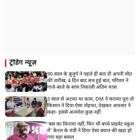
1:55 PM
प्रयागराज पहुंचे राहुल गांधी, ‘छात्रों की गूंज’ कार्यक्रम में होंगे
शामिल
12:47 PM
मेरठ में CM योगी आदित्यनाथ ने कांवड़ यात्रियों का किया स्वागत
11:04 AM
ट्रेंडिंग न्यूज़
असम बाढ़: 13 जिलों में 15 लाख से ज्यादा लोग प्रभावित, मृतकों
की संख्या 98 तक पहुंची
90 साल के बुजुर्ग ने पहले ही बता दी अपनी मौत
10:21 AM
की तारीख, 4 दिन बाद सच हुई बात, परिवार ने
हिमाचल के चंबा में बड़ा सड़क हादसा, 7 यात्रियों की मौत; 11
गाजे-बाजे के साथ निकाली अंतिम यात्रा
घायल
3 साल से अटका था काम, DM ने कराया पूरा तो
किसान ने दिया ऐसा तोहफा, देखकर अफसर ने
कहा- इससे अनमोल कुछ नहीं
'बस का किराया नहीं, फिर भी बच्चे प्राइवेट स्कूल
में' केरल के मंत्री ने दिया ऐसा बयान की खड़ा हो
गया बड़ा बवाल