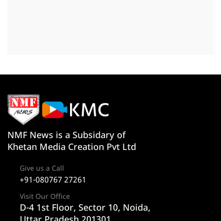
NMF News is a Subsidary of
Khetan Media Creation Pvt Ltd
Give us a Call
+91-080767 27261
Visit Our Office
D-4 1st Floor, Sector 10, Noida,
Uttar Pradesh 201301