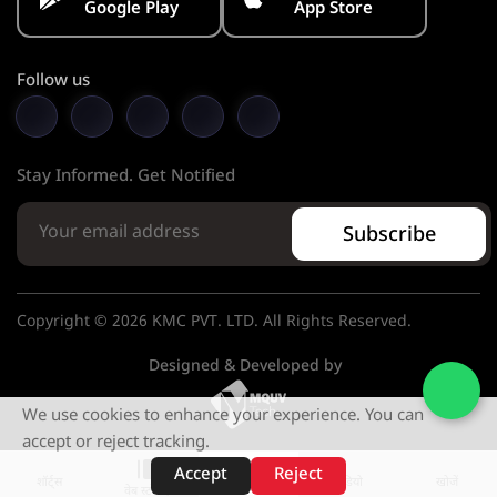
Google Play
App Store
Follow us
Stay Informed. Get Notified
Subscribe
Copyright © 2026 KMC PVT. LTD. All Rights Reserved.
Designed & Developed by
We use cookies to enhance your experience. You can
accept or reject tracking.
Accept
Reject
शॉर्ट्स
होम
वीडियो
खोजें
वेब स्टोरीज़