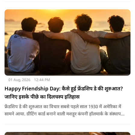
नारियल पानी, ओआरएस, सूप, छाछ और दूसरे तरल पदार्थ भी फायदेमंद
होते हैं। खाने में हल्का और आसानी से पचने वाला भोजन जैसे खिचड़ी
और दलिया आदि लेना अच्छा माना जाता है।
01 Aug, 2026
12:44 PM
Happy Friendship Day: कैसे हुई फ्रेंडशिप डे की शुरुआत?
जानिए इसके पीछे का दिलचस्प इतिहास
फ्रेंडशिप डे की शुरुआत का विचार सबसे पहले साल 1930 में अमेरिका में
सामने आया. ग्रीटिंग कार्ड बनाने वाली मशहूर कंपनी हॉलमार्क के संस्थापक
जॉयस हॉल ने सुझाव दिया कि दोस्तों के नाम भी एक खास दिन होना
चाहिए.