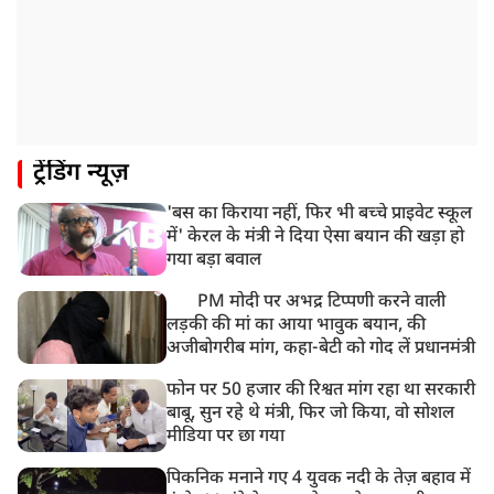
CBI का बड़ा खुलासा, NTA के एक्सपर्ट्स ने ही लीक कराया
NEET-UG का पेपर
8:19 AM
उत्तराखंड: हरिद्वार में गंगा उफान पर, जलस्तर में बढ़ोतरी
8:18 AM
ट्रेंडिंग न्यूज़
UP: लखनऊ में चलती कार में लगी आग, युवक की जिंदा जलकर
मौत
'बस का किराया नहीं, फिर भी बच्चे प्राइवेट स्कूल
में' केरल के मंत्री ने दिया ऐसा बयान की खड़ा हो
गया बड़ा बवाल
PM मोदी पर अभद्र टिप्पणी करने वाली
लड़की की मां का आया भावुक बयान, की
अजीबोगरीब मांग, कहा-बेटी को गोद लें प्रधानमंत्री
फोन पर 50 हजार की रिश्वत मांग रहा था सरकारी
बाबू, सुन रहे थे मंत्री, फिर जो किया, वो सोशल
मीडिया पर छा गया
पिकनिक मनाने गए 4 युवक नदी के तेज़ बहाव में