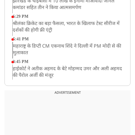
झारखंड के चाईबासा में 10 लाख के इनामी माओवादी जोनल
कमांडर सहित तीन ने किया आत्मसमर्पण
6:29 PM
श्रीलंका क्रिकेट का बड़ा फैसला, भारत के खिलाफ टेस्ट सीरीज में
दर्शकों की होगी फ्री एंट्री
5:41 PM
महाराष्ट्र के डिप्टी CM एकनाथ शिंदे ने दिल्ली में PM मोदी से की
मुलाकात
3:45 PM
हाईकोर्ट ने अतीक अहमद के बेटे मोहम्मद उमर और अली अहमद
की पैरोल अर्जी की मंजूर
12:59 PM
CM योगी का सपा पर हमला, कहा- वोट बैंक की राजनीति ने
ADVERTISEMENT
कारीगरों का सम्मान छीना
10:57 AM
रांची में अनशनकारी राहुल की तबीयत बिगड़ी! अस्पताल में कराया
गया भर्ती
9:20 AM