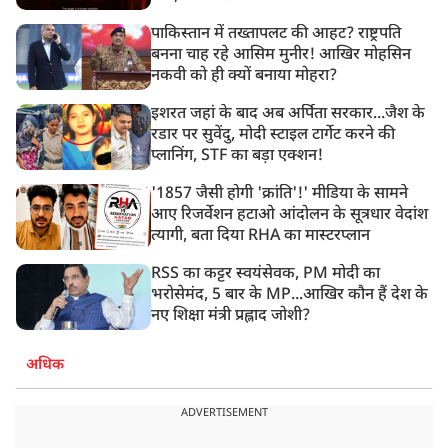
पाकिस्तान में तख्तापलट की आहट? राष्ट्रपति
बनना चाह रहे आसिम मुनीर! आखिर मोहसिन
नकवी को ही क्यों बनाया मोहरा?
इशरत जहां के बाद अब अर्पिता सरकार...जैश के
रडार पर सुवेंदु, मोदी स्टाइल टार्गेट करने की
प्लानिंग, STF का बड़ा एक्शन!
'1857 जैसी होगी 'क्रांति'!' मीडिया के सामने
आए रिजर्वेशन हटाओ आंदोलन के सूत्रधार वेदांश
त्यागी, बता दिया RHA का मास्टरप्लान
RSS का कट्टर स्वयंसेवक, PM मोदी का
भरोसेमंद, 5 बार के MP...आखिर कौन हैं देश के
नए शिक्षा मंत्री प्रह्लाद जोशी?
अधिक
ADVERTISEMENT