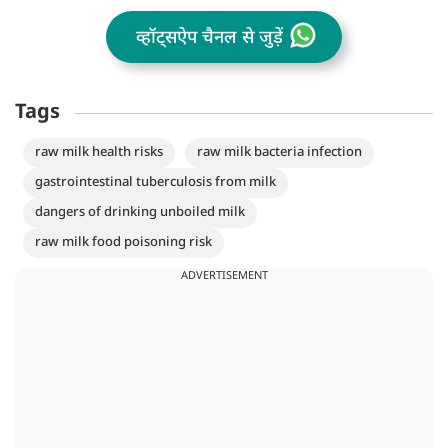
व्हॉट्सऐप चैनल से जुड़ें
Tags
raw milk health risks
raw milk bacteria infection
gastrointestinal tuberculosis from milk
dangers of drinking unboiled milk
raw milk food poisoning risk
ADVERTISEMENT