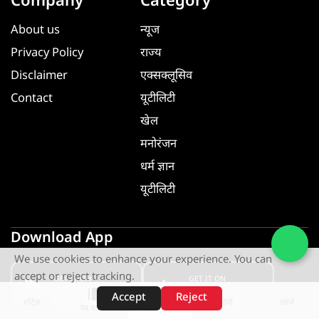
Company
Category
About us
न्यूज
Privacy Policy
राज्य
Disclaimer
एक्सक्लूसिव
Contact
यूटीलिटी
खेल
मनोरंजन
धर्म ज्ञान
यूटीलिटी
Download App
We use cookies to enhance your experience. You can
accept or reject tracking.
GET IT ON
GET IT ON
Google Play
App Store
Accept
Reject
शॉर्ट्स
होम
वीडियो
खोजें
वेब स्टोरीज़