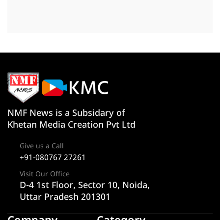
NMF News is a Subsidary of
Khetan Media Creation Pvt Ltd
Give us a Call
+91-080767 27261
Visit Our Office
D-4 1st Floor, Sector 10, Noida,
Uttar Pradesh 201301