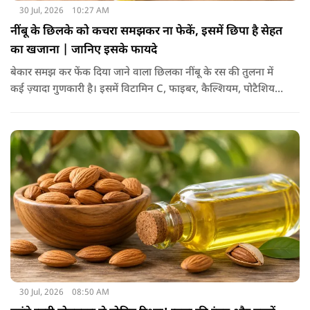
30 Jul, 2026
10:27 AM
नींबू के छिलके को कचरा समझकर ना फेकें, इसमें छिपा है सेहत
का खजाना | जानिए इसके फायदे
बेकार समझ कर फेंक दिया जाने वाला छिलका नींबू के रस की तुलना में
कई ज़्यादा गुणकारी है। इसमें विटामिन C, फाइबर, कैल्शियम, पोटैशियम
और शक्तिशाली एंटीऑक्सीडेंट्स मौजूद होते हैं। पोषक तत्वों से भरपूर इन
छिलकों को पानी में उबालकर या रात भर भिगोकर अगर इसका पानी पिया
जाए तो ये आपकी सेहत के लिए किसी संजीवनी की तरह काम करता है।
आइए जानते नींबू के छिलके के फायदे।
30 Jul, 2026
08:50 AM