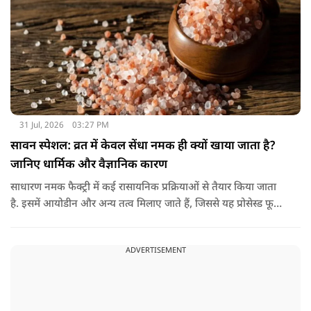
31 Jul, 2026
03:27 PM
सावन स्पेशल: व्रत में केवल सेंधा नमक ही क्यों खाया जाता है?
जानिए धार्मिक और वैज्ञानिक कारण
साधारण नमक फैक्ट्री में कई रासायनिक प्रक्रियाओं से तैयार किया जाता
है. इसमें आयोडीन और अन्य तत्व मिलाए जाते हैं, जिससे यह प्रोसेस्ड फूड
की श्रेणी में आ जाता है. वहीं, सेंधा नमक प्राकृतिक रूप से चट्टानों से
निकाला जाता है. इसे किसी बड़े रासायनिक प्रसंस्करण से नहीं गुजारा
ADVERTISEMENT
जाता, इसलिए इसे अधिक शुद्ध माना जाता है.