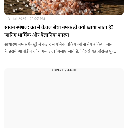
31 Jul, 2026
03:27 PM
सावन स्पेशल: व्रत में केवल सेंधा नमक ही क्यों खाया जाता है?
जानिए धार्मिक और वैज्ञानिक कारण
साधारण नमक फैक्ट्री में कई रासायनिक प्रक्रियाओं से तैयार किया जाता
है. इसमें आयोडीन और अन्य तत्व मिलाए जाते हैं, जिससे यह प्रोसेस्ड फूड
की श्रेणी में आ जाता है. वहीं, सेंधा नमक प्राकृतिक रूप से चट्टानों से
निकाला जाता है. इसे किसी बड़े रासायनिक प्रसंस्करण से नहीं गुजारा
ADVERTISEMENT
जाता, इसलिए इसे अधिक शुद्ध माना जाता है.