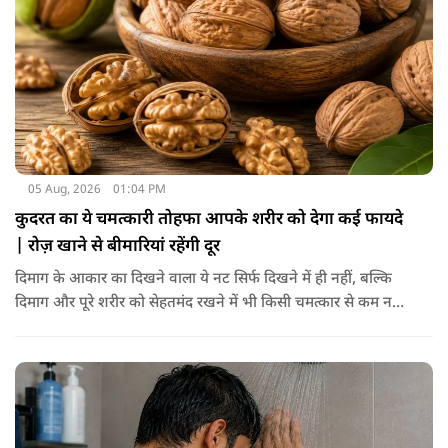
05 Aug, 2026
01:04 PM
कुदरत का ये चमत्कारी तोहफा आपके शरीर को देगा कई फायदे
| रोज़ खाने से बीमारियां रहेंगी दूर
दिमाग के आकार का दिखने वाला ये नट सिर्फ दिखने में ही नहीं, बल्कि
दिमाग और पूरे शरीर को सेहतमंद रखने में भी किसी चमत्कार से कम नहीं
है। स्वाद में तो ये लाजवाब है ही, साथ ही शरीर को भी अंदर से मजबूत और
ताकतवर बनाता है। अखरोट में है ओमेगा-3, एंटीऑक्सीडेंट्स और
मिनरल्स जो सेहत के लिए वरदान साबित होते हैं। आइए विस्तार से जानते
हैं कि अखरोट खाना सेहत के लिए क्यों है ज़रूरी।