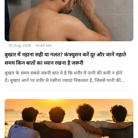
05 Aug, 2026
10:49 AM
बुखार में नहाना सही या गलत? कंफ्यूशन करें दूर और जानें नहाते
समय किन बातों का ध्यान रखना है जरूरी
बुखार के समय सबसे जरूरी बात ये है कि शरीर में पानी की कमी न होने
दें। बुखार आने पर शरीर से पसीना ज्यादा निकलता है, जिससे पानी की
कमी हो सकती है। इसलिए बार-बार पानी पीना चाहिए। इसके अलावा
नारियल पानी, ओआरएस, सूप, छाछ और दूसरे तरल पदार्थ भी फायदेमंद
होते हैं। खाने में हल्का और आसानी से पचने वाला भोजन जैसे खिचड़ी
और दलिया आदि लेना अच्छा माना जाता है।