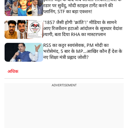
इशरत जहां के बाद अब अर्पिता सरकार...जैश के
रडार पर सुवेंदु, मोदी स्टाइल टार्गेट करने की
प्लानिंग, STF का बड़ा एक्शन!
'1857 जैसी होगी 'क्रांति'!' मीडिया के सामने
आए रिजर्वेशन हटाओ आंदोलन के सूत्रधार वेदांश
त्यागी, बता दिया RHA का मास्टरप्लान
RSS का कट्टर स्वयंसेवक, PM मोदी का
भरोसेमंद, 5 बार के MP...आखिर कौन हैं देश के
नए शिक्षा मंत्री प्रह्लाद जोशी?
अधिक
ADVERTISEMENT