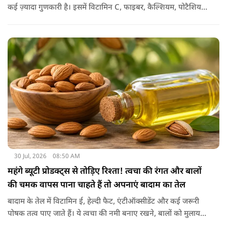
कई ज़्यादा गुणकारी है। इसमें विटामिन C, फाइबर, कैल्शियम, पोटैशियम
और शक्तिशाली एंटीऑक्सीडेंट्स मौजूद होते हैं। पोषक तत्वों से भरपूर इन
छिलकों को पानी में उबालकर या रात भर भिगोकर अगर इसका पानी पिया
जाए तो ये आपकी सेहत के लिए किसी संजीवनी की तरह काम करता है।
आइए जानते नींबू के छिलके के फायदे।
30 Jul, 2026
08:50 AM
महंगे ब्यूटी प्रोडक्ट्स से तोड़िए रिश्ता! त्वचा की रंगत और बालों
की चमक वापस पाना चाहते हैं तो अपनाएं बादाम का तेल
बादाम के तेल में विटामिन ई, हेल्दी फैट, एंटीऑक्सीडेंट और कई जरूरी
पोषक तत्व पाए जाते हैं। ये त्वचा की नमी बनाए रखने, बालों को मुलायम
बनाने और बाहरी नुकसान से बचाने में मदद करता है। बादाम के तेल से