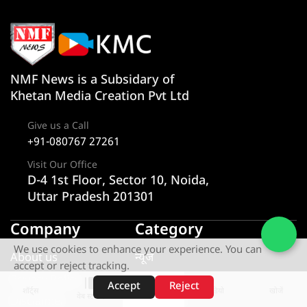
NMF News is a Subsidary of
Khetan Media Creation Pvt Ltd
Give us a Call
+91-080767 27261
Visit Our Office
D-4 1st Floor, Sector 10, Noida,
Uttar Pradesh 201301
Company
Category
We use cookies to enhance your experience. You can
About us
न्यूज
accept or reject tracking.
Privacy Policy
राज्य
Accept
Reject
शॉर्ट्स
होम
वीडियो
खोजें
वेब स्टोरीज़
Disclaimer
एक्सक्लूसिव