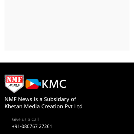
NMF News is a Subsidary of
Khetan Media Creation Pvt Ltd
Give us a Call
+91-080767 27261