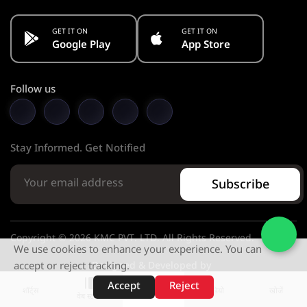
GET IT ON
GET IT ON
Google Play
App Store
Follow us
Stay Informed. Get Notified
Subscribe
Copyright © 2026 KMC PVT. LTD. All Rights Reserved.
We use cookies to enhance your experience. You can
Designed & Developed by
accept or reject tracking.
Accept
Reject
शॉर्ट्स
होम
वीडियो
खोजें
वेब स्टोरीज़