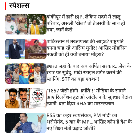
स्पेशल्स
बांकीपुर में हारी BJP, लेकिन सदमे में लालू
परिवार, असली ‘खेला’ तो तेजस्वी के साथ हो
गया, जानें कैसे
पाकिस्तान में तख्तापलट की आहट? राष्ट्रपति
बनना चाह रहे आसिम मुनीर! आखिर मोहसिन
नकवी को ही क्यों बनाया मोहरा?
इशरत जहां के बाद अब अर्पिता सरकार...जैश के
रडार पर सुवेंदु, मोदी स्टाइल टार्गेट करने की
प्लानिंग, STF का बड़ा एक्शन!
'1857 जैसी होगी 'क्रांति'!' मीडिया के सामने
आए रिजर्वेशन हटाओ आंदोलन के सूत्रधार वेदांश
त्यागी, बता दिया RHA का मास्टरप्लान
RSS का कट्टर स्वयंसेवक, PM मोदी का
भरोसेमंद, 5 बार के MP...आखिर कौन हैं देश के
नए शिक्षा मंत्री प्रह्लाद जोशी?