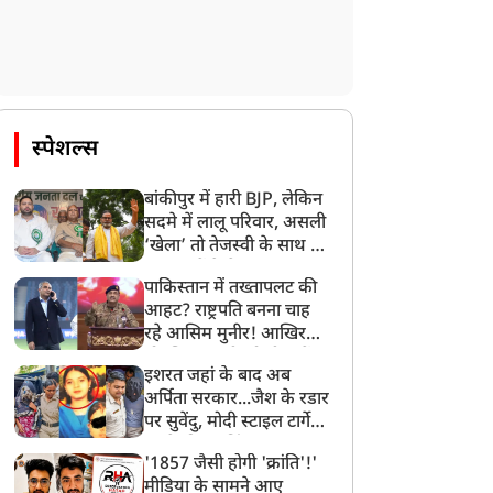
स्पेशल्स
बांकीपुर में हारी BJP, लेकिन
सदमे में लालू परिवार, असली
‘खेला’ तो तेजस्वी के साथ हो
गया, जानें कैसे
पाकिस्तान में तख्तापलट की
आहट? राष्ट्रपति बनना चाह
रहे आसिम मुनीर! आखिर
मोहसिन नकवी को ही क्यों
इशरत जहां के बाद अब
बनाया मोहरा?
अर्पिता सरकार...जैश के रडार
पर सुवेंदु, मोदी स्टाइल टार्गेट
करने की प्लानिंग, STF का
'1857 जैसी होगी 'क्रांति'!'
बड़ा एक्शन!
मीडिया के सामने आए