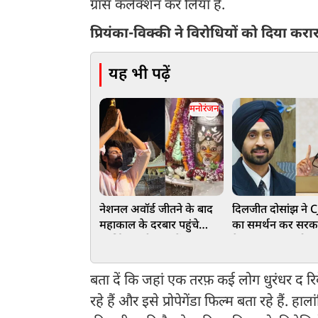
ग्रॉस कलेक्शन कर लिया है.
प्रियंका-विक्की ने विरोधियों को दिया कर
यह भी पढ़ें
मनोरंजन
नेशनल अवॉर्ड जीतने के बाद
दिलजीत दोसांझ ने CJP
महाकाल के दरबार पहुंचे
का समर्थन कर सरक
कार्तिक, नंदी हॉल में ध्यानमग्न
ऐसा क्या कहा, लोग 
दिखे एक्टर
पाए बर्दाश्त, एक्टर क
सिखाया सबक
बता दें कि जहां एक तरफ़ कई लोग धुरंधर द र
रहे हैं और इसे प्रोपेगेंडा फिल्म बता रहे हैं.