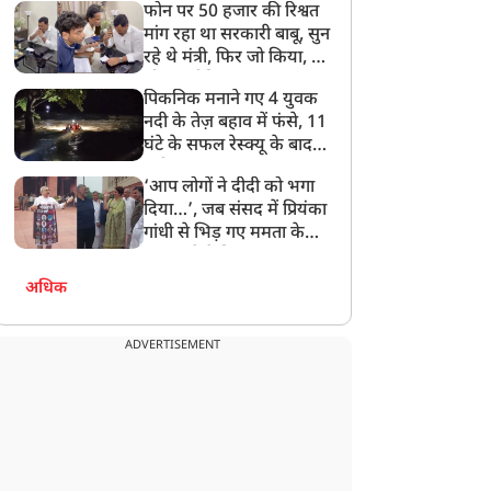
फोन पर 50 हजार की रिश्वत
बेटी को गोद लें प्रधानमंत्री
मांग रहा था सरकारी बाबू, सुन
रहे थे मंत्री, फिर जो किया, वो
सोशल मीडिया पर छा गया
पिकनिक मनाने गए 4 युवक
नदी के तेज़ बहाव में फंसे, 11
घंटे के सफल रेस्क्यू के बाद
बची जान
‘आप लोगों ने दीदी को भगा
दिया…’, जब संसद में प्रियंका
गांधी से भिड़ गए ममता के
सांसद, देखें दिलचस्प Video
अधिक
ADVERTISEMENT