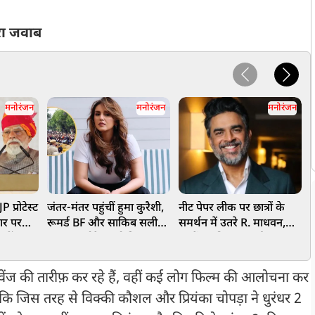
ारा जवाब
मनोरंजन
मनोरंजन
मनोरंजन
 प्रोटेस्ट
जंतर-मंतर पहुंचीं हुमा कुरैशी,
नीट पेपर लीक पर छात्रों के
P
ार पर
रूमर्ड BF और साकिब सलीम
समर्थन में उतरे R. माधवन,
प
नहीं कर
संग CJP प्रोटेस्ट को दिया
छात्रों का किया समर्थन;
भ
ो
समर्थन
सरकार से कहा- दोषियों को
मिले कड़ी सजा
िवेंज की तारीफ़ कर रहे हैं, वहीं कई लोग फिल्म की आलोचना कर
 हालांकि जिस तरह से विक्की कौशल और प्रियंका चोपड़ा ने धुरंधर 2