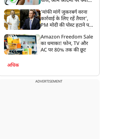
चार्ज, आम आदमी पर क्या
होगा असर?
‘मांफी मांगें जुकरबर्ग वरना
कार्रवाई के लिए रहें तैयार’,
PM मोदी की पोस्ट हटाने पर
संसदीय समिति ने Meta को
Amazon Freedom Sale
लगाई फटकार
का धमाका! फोन, TV और
मनोरंजन
मनोरंजन
AC पर 80% तक की छूट
अधिक
ADVERTISEMENT
M मोदी के वीडियो पर
'पाकिस्तानी दूल्हा चाहिए
्रकाश ने की ऐसी हरकत,
था...' कंगना रनौत का पुराना
ड़क गए लोग, एक्टर को
वीडियो वायरल, 'संघी हिंदू'
सिखाया गया सबक
बयान के बाद मचा बवाल