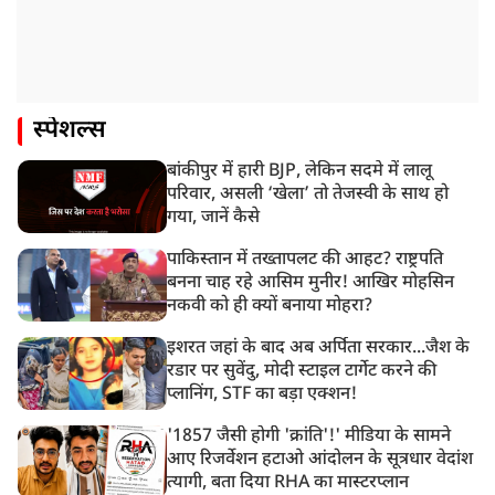
स्पेशल्स
बांकीपुर में हारी BJP, लेकिन सदमे में लालू
परिवार, असली ‘खेला’ तो तेजस्वी के साथ हो
गया, जानें कैसे
पाकिस्तान में तख्तापलट की आहट? राष्ट्रपति
बनना चाह रहे आसिम मुनीर! आखिर मोहसिन
नकवी को ही क्यों बनाया मोहरा?
इशरत जहां के बाद अब अर्पिता सरकार...जैश के
रडार पर सुवेंदु, मोदी स्टाइल टार्गेट करने की
प्लानिंग, STF का बड़ा एक्शन!
'1857 जैसी होगी 'क्रांति'!' मीडिया के सामने
आए रिजर्वेशन हटाओ आंदोलन के सूत्रधार वेदांश
त्यागी, बता दिया RHA का मास्टरप्लान