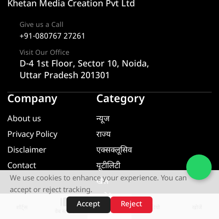
Khetan Media Creation Pvt Ltd
Give us a Call
+91-080767 27261
Visit Our Office
D-4 1st Floor, Sector 10, Noida,
Uttar Pradesh 201301
Company
Category
About us
न्यूज
Privacy Policy
राज्य
Disclaimer
एक्सक्लूसिव
Contact
यूटीलिटी
We use cookies to enhance your experience. You can
खेल
accept or reject tracking.
मनोरंजन
Accept
Reject
शॉर्ट्स
होम
वीडियो
खोजें
धर्म ज्ञान
वेब स्टोरीज़