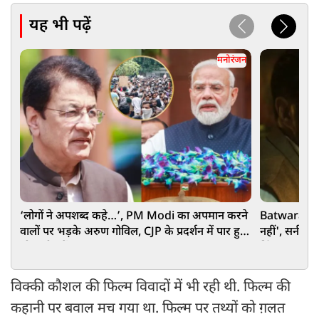
यह भी पढ़ें
मनोरंजन
‘लोगों ने अपशब्द कहे…’, PM Modi का अपमान करने
Batwara 1947 Trailer:
वालों पर भड़के अरुण गोविल, CJP के प्रदर्शन में पार हुईं
नहीं', सनी देओल
थी सारी हदें
हिंदू-मुसलमान 
विक्की कौशल की फिल्म विवादों में भी रही थी. फिल्म की
कहानी पर बवाल मच गया था. फिल्म पर तथ्यों को ग़लत