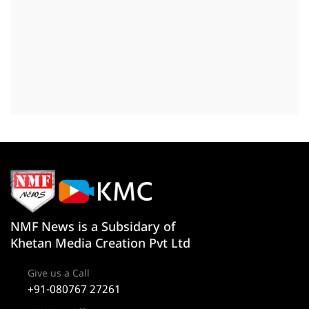
NMF News is a Subsidary of
Khetan Media Creation Pvt Ltd
Give us a Call
+91-080767 27261