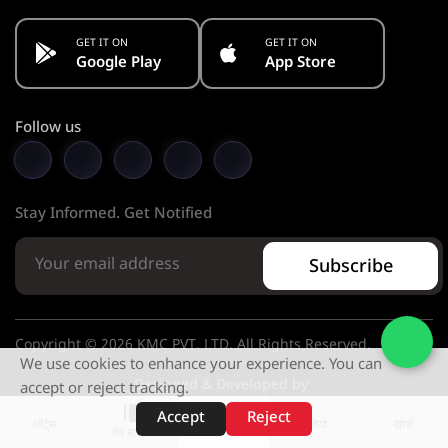
GET IT ON
GET IT ON
Google Play
App Store
Follow us
Stay Informed. Get Notified
Subscribe
Copyright © 2026 KMC PVT. LTD. All Rights Reserved.
We use cookies to enhance your experience. You can
Designed & Developed by
accept or reject tracking.
Accept
Reject
शॉर्ट्स
होम
वीडियो
खोजें
वेब स्टोरीज़