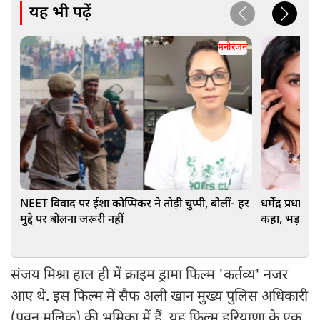
यह भी पढ़ें
मनोरंजन
NEET विवाद पर ईशा कोप्पिकर ने तोड़ी चुप्पी, बोलीं- हर
धर्मेंद्र प्रधान
मुद्दे पर बोलना जरूरी नहीं
कहा, भड़क गए
भड़ास
संजय मिश्रा हाल ही में क्राइम ड्रामा फिल्म 'कर्तव्य' नजर
आए थे. इस फिल्म में सैफ अली खान मुख्य पुलिस अधिकारी
(पवन मलिक) की भूमिका में हैं. यह फिल्म हरियाणा के एक