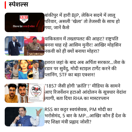
स्पेशल्स
बांकीपुर में हारी BJP, लेकिन सदमे में लालू
परिवार, असली ‘खेला’ तो तेजस्वी के साथ हो
गया, जानें कैसे
पाकिस्तान में तख्तापलट की आहट? राष्ट्रपति
बनना चाह रहे आसिम मुनीर! आखिर मोहसिन
नकवी को ही क्यों बनाया मोहरा?
इशरत जहां के बाद अब अर्पिता सरकार...जैश के
रडार पर सुवेंदु, मोदी स्टाइल टार्गेट करने की
प्लानिंग, STF का बड़ा एक्शन!
'1857 जैसी होगी 'क्रांति'!' मीडिया के सामने
आए रिजर्वेशन हटाओ आंदोलन के सूत्रधार वेदांश
त्यागी, बता दिया RHA का मास्टरप्लान
RSS का कट्टर स्वयंसेवक, PM मोदी का
भरोसेमंद, 5 बार के MP...आखिर कौन हैं देश के
नए शिक्षा मंत्री प्रह्लाद जोशी?