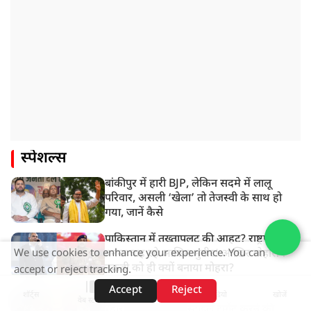
स्पेशल्स
बांकीपुर में हारी BJP, लेकिन सदमे में लालू
परिवार, असली ‘खेला’ तो तेजस्वी के साथ हो
गया, जानें कैसे
पाकिस्तान में तख्तापलट की आहट? राष्ट्रपति
बनना चाह रहे आसिम मुनीर! आखिर मोहसिन
We use cookies to enhance your experience. You can
नकवी को ही क्यों बनाया मोहरा?
accept or reject tracking.
Accept
Reject
इशरत जहां के बाद अब अर्पिता सरकार...जैश के
शॉर्ट्स
होम
वीडियो
खोजें
वेब स्टोरीज़
रडार पर सुवेंदु, मोदी स्टाइल टार्गेट करने की