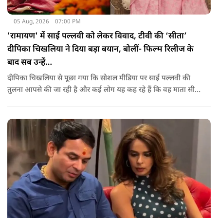
05 Aug, 2026
07:00 PM
'रामायण' में साई पल्लवी को लेकर विवाद, टीवी की ‘सीता’
दीपिका चिखलिया ने दिया बड़ा बयान, बोलीं- फिल्म रिलीज के
बाद सब उन्हें…
दीपिका चिखलिया से पूछा गया कि सोशल मीडिया पर साई पल्लवी की
तुलना आपसे की जा रही है और कई लोग यह कह रहे हैं कि वह माता सीता
के किरदार में फिट नहीं बैठतीं, इस सवाल का जवाब देते हुए दीपिका ने
कहा कि वह इस प्रतिक्रिया को किसी विवाद की तरह नहीं, बल्कि दर्शकों
के प्यार के रूप में देखती हैं.