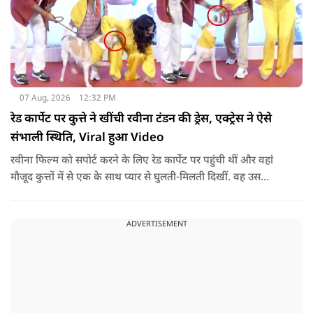
07 Aug, 2026
12:32 PM
रेड कार्पेट पर कुत्ते ने खींची रवीना टंडन की ड्रेस, एक्ट्रेस ने ऐसे
संभाली स्थिति, Viral हुआ Video
रवीना फिल्म को सपोर्ट करने के लिए रेड कार्पेट पर पहुंची थीं और वहां
मौजूद कुत्तों में से एक के साथ प्यार से घुलती-मिलती दिखीं. वह उस
जानवर को प्यार करने और पैपराजी के लिए पोज देने के लिए नीचे भी
बैठीं.जब एक्ट्रेस पैपराजी के कहने पर अकेले तस्वीरें खिंचवाने के लिए
ADVERTISEMENT
खड़ी हुईं, तो कुत्ते का ध्यान उनकी पीली ड्रेस की लटकती हुई डोरी और
आस्तीन पर चला गया.