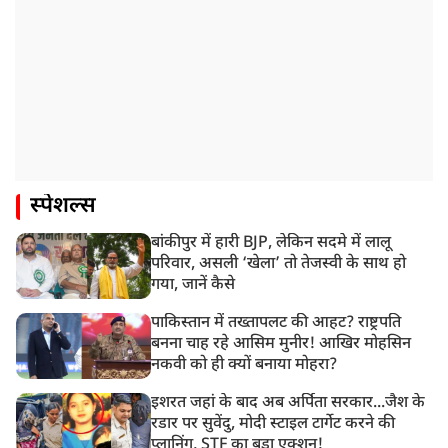
स्पेशल्स
बांकीपुर में हारी BJP, लेकिन सदमे में लालू
परिवार, असली ‘खेला’ तो तेजस्वी के साथ हो
गया, जानें कैसे
पाकिस्तान में तख्तापलट की आहट? राष्ट्रपति
बनना चाह रहे आसिम मुनीर! आखिर मोहसिन
नकवी को ही क्यों बनाया मोहरा?
इशरत जहां के बाद अब अर्पिता सरकार...जैश के
रडार पर सुवेंदु, मोदी स्टाइल टार्गेट करने की
प्लानिंग, STF का बड़ा एक्शन!