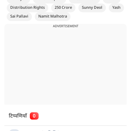
Distribution Rights
250 Crore
Sunny Deol
Yash
Sai Pallavi
Namit Malhotra
ADVERTISEMENT
टिप्पणियाँ
0