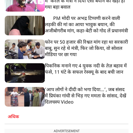
में' केरल के मंत्री ने दिया ऐसा बयान की खड़ा हो
गया बड़ा बवाल
PM मोदी पर अभद्र टिप्पणी करने वाली
लड़की की मां का आया भावुक बयान, की
अजीबोगरीब मांग, कहा-बेटी को गोद लें प्रधानमंत्री
फोन पर 50 हजार की रिश्वत मांग रहा था सरकारी
बाबू, सुन रहे थे मंत्री, फिर जो किया, वो सोशल
मीडिया पर छा गया
पिकनिक मनाने गए 4 युवक नदी के तेज़ बहाव में
फंसे, 11 घंटे के सफल रेस्क्यू के बाद बची जान
‘आप लोगों ने दीदी को भगा दिया…’, जब संसद
में प्रियंका गांधी से भिड़ गए ममता के सांसद, देखें
दिलचस्प Video
अधिक
ADVERTISEMENT