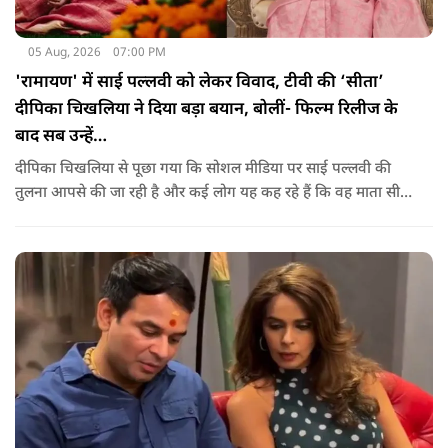
05 Aug, 2026
07:00 PM
'रामायण' में साई पल्लवी को लेकर विवाद, टीवी की ‘सीता’
दीपिका चिखलिया ने दिया बड़ा बयान, बोलीं- फिल्म रिलीज के
बाद सब उन्हें…
दीपिका चिखलिया से पूछा गया कि सोशल मीडिया पर साई पल्लवी की
तुलना आपसे की जा रही है और कई लोग यह कह रहे हैं कि वह माता सीता
के किरदार में फिट नहीं बैठतीं, इस सवाल का जवाब देते हुए दीपिका ने
कहा कि वह इस प्रतिक्रिया को किसी विवाद की तरह नहीं, बल्कि दर्शकों
के प्यार के रूप में देखती हैं.