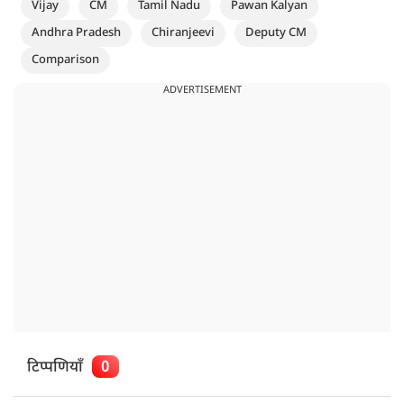
Vijay
CM
Tamil Nadu
Pawan Kalyan
Andhra Pradesh
Chiranjeevi
Deputy CM
Comparison
ADVERTISEMENT
टिप्पणियाँ
0