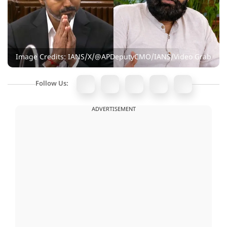
Image Credits: IANS/X/@APDeputyCMO/IANS/Video Grab
Follow Us:
ADVERTISEMENT