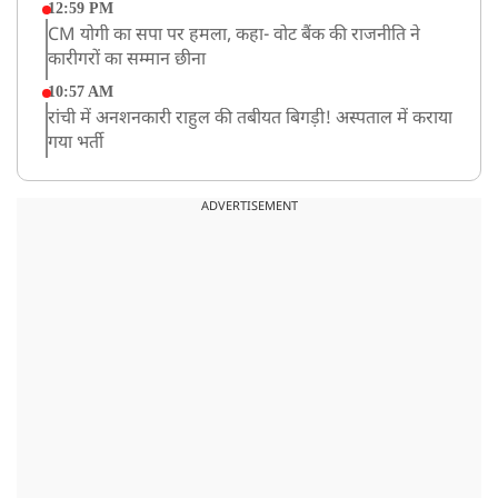
12:59 PM
CM योगी का सपा पर हमला, कहा- वोट बैंक की राजनीति ने
कारीगरों का सम्मान छीना
10:57 AM
रांची में अनशनकारी राहुल की तबीयत बिगड़ी! अस्पताल में कराया
गया भर्ती
9:20 AM
CBI का बड़ा खुलासा, NTA के एक्सपर्ट्स ने ही लीक कराया
ADVERTISEMENT
NEET-UG का पेपर
8:19 AM
उत्तराखंड: हरिद्वार में गंगा उफान पर, जलस्तर में बढ़ोतरी
8:18 AM
UP: लखनऊ में चलती कार में लगी आग, युवक की जिंदा जलकर
मौत