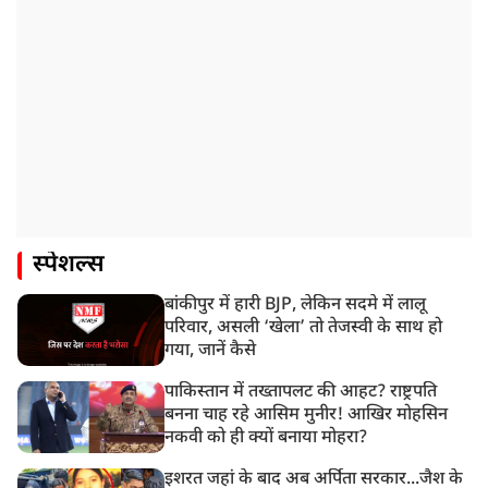
स्पेशल्स
बांकीपुर में हारी BJP, लेकिन सदमे में लालू
परिवार, असली ‘खेला’ तो तेजस्वी के साथ हो
गया, जानें कैसे
पाकिस्तान में तख्तापलट की आहट? राष्ट्रपति
बनना चाह रहे आसिम मुनीर! आखिर मोहसिन
नकवी को ही क्यों बनाया मोहरा?
इशरत जहां के बाद अब अर्पिता सरकार...जैश के