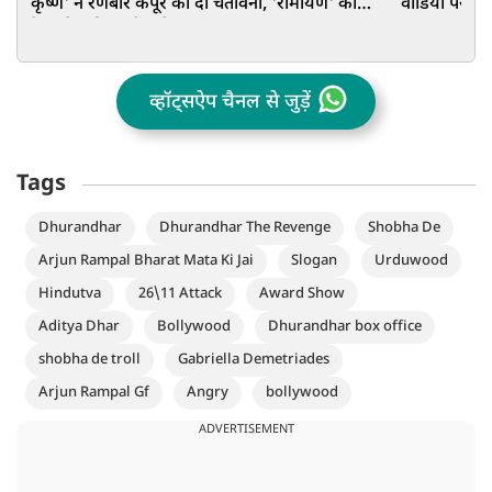
कृष्ण' ने रणबीर कपूर को दी चेतावनी, 'रामायण' का
वीडियो पर वि
ट्रेलर देख दिया चौंकाने वाला बयान
व्हॉट्सऐप चैनल से जुड़ें
Tags
Dhurandhar
Dhurandhar The Revenge
Shobha De
Arjun Rampal Bharat Mata Ki Jai
Slogan
Urduwood
Hindutva
26\11 Attack
Award Show
Aditya Dhar
Bollywood
Dhurandhar box office
shobha de troll
Gabriella Demetriades
Arjun Rampal Gf
Angry
bollywood
ADVERTISEMENT