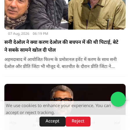
07 Aug, 2026
06:19 PM
सनी देओल ने क्या करण देओल की बचपन में की थी पिटाई, बेटे
ने सबके सामने खोल दी पोल
अहमदाबाद में आयोजित फिल्म के प्रमोशनल इवेंट में करण के साथ सनी
देओल और प्रीति जिंटा भी मौजूद थे. बातचीत के दौरान प्रीति जिंटा ने
मजाकिया अंदाज में करण देओल से पूछा कि क्या कभी घर में उनके पिता
सनी देओल ने उनकी पिटाई की है? प्रीति के इस सवाल पर करण ने तुरंत
जवाब दिया.
We use cookies to enhance your experience. You can
accept or reject tracking.
Accept
Reject
शॉर्ट्स
होम
वीडियो
खोजें
वेब स्टोरीज़