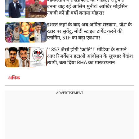
पाकिस्तान में तख्तापलट की आहट? राष्ट्रपति
बनना चाह रहे आसिम मुनीर! आखिर मोहसिन
नकवी को ही क्यों बनाया मोहरा?
इशरत जहां के बाद अब अर्पिता सरकार...जैश के
रडार पर सुवेंदु, मोदी स्टाइल टार्गेट करने की
प्लानिंग, STF का बड़ा एक्शन!
'1857 जैसी होगी 'क्रांति'!' मीडिया के सामने
आए रिजर्वेशन हटाओ आंदोलन के सूत्रधार वेदांश
त्यागी, बता दिया RHA का मास्टरप्लान
अधिक
ADVERTISEMENT