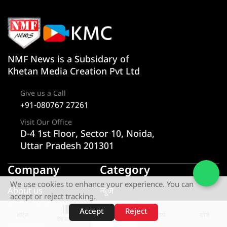
NMF News is a Subsidary of
Khetan Media Creation Pvt Ltd
Give us a Call
+91-080767 27261
Visit Our Office
D-4 1st Floor, Sector 10, Noida,
Uttar Pradesh 201301
Company
Category
We use cookies to enhance your experience. You can
About us
न्यूज
accept or reject tracking.
Privacy Policy
राज्य
Accept
Reject
शॉर्ट्स
होम
वीडियो
खोजें
वेब स्टोरीज़
Disclaimer
एक्सक्लूसिव