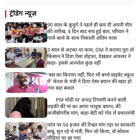
8:21 AM
ट्रेंडिंग न्यूज़
गाज़ियाबाद में मुठभेड़, 3 ड्रग तस्कर गिरफ्तार, 21 किलो गांजा
बरामद
90 साल के बुजुर्ग ने पहले ही बता दी अपनी मौत
की तारीख, 4 दिन बाद सच हुई बात, परिवार ने
गाजे-बाजे के साथ निकाली अंतिम यात्रा
3 साल से अटका था काम, DM ने कराया पूरा तो
किसान ने दिया ऐसा तोहफा, देखकर अफसर ने
कहा- इससे अनमोल कुछ नहीं
'बस का किराया नहीं, फिर भी बच्चे प्राइवेट स्कूल
में' केरल के मंत्री ने दिया ऐसा बयान की खड़ा हो
गया बड़ा बवाल
PM मोदी पर अभद्र टिप्पणी करने वाली
लड़की की मां का आया भावुक बयान, की
अजीबोगरीब मांग, कहा-बेटी को गोद लें प्रधानमंत्री
फोन पर 50 हजार की रिश्वत मांग रहा था सरकारी
बाबू, सुन रहे थे मंत्री, फिर जो किया, वो सोशल
मीडिया पर छा गया