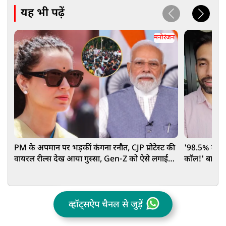
यह भी पढ़ें
मनोरंजन
PM के अपमान पर भड़कीं कंगना रनौत, CJP प्रोटेस्ट की
'98.5% लाकर
वायरल रील्स देख आया गुस्सा, Gen-Z को ऐसे लगाई
कॉल!' बालिका
लताड़
आरक्षण पर छ
व्हॉट्सऐप चैनल से जुड़ें