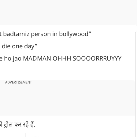
st badtamiz person in bollywood”
ll die one day”
” Retire ho jao MADMAN OHHH SOOOORRRUYYY
ADVERTISEMENT
्रोल कर रहे हैं.