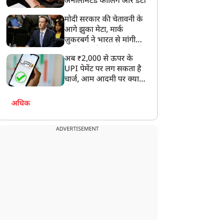
अनलिमिटेड कॉलिंग और डेटा
मोदी सरकार की चेतावनी के
आगे झुका मेटा, मार्क
ज़ुकरबर्ग ने भारत से मांगी
माफ़ी, गलती भी स्वीकार की
अब ₹2,000 से ऊपर के
UPI पेमेंट पर लग सकता है
चार्ज, आम आदमी पर क्या
होगा असर?
अधिक
ADVERTISEMENT