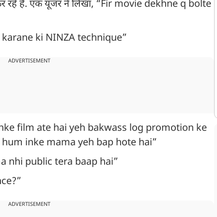
रोल कर रहे हैं. एक यूजर ने लिखा, “Fir movie dekhne q bolte
 kam karane ki NINZA technique”
ADVERTISEMENT
 inke film ate hai yeh bakwass log promotion ke
ab hum inke mama yeh bap hote hai”
ma nhi public tera baap hai”
ance?”
ADVERTISEMENT