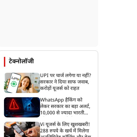
टेक्नोलॉजी
UPI पर चार्ज लगेगा या नहीं?
सरकार ने दिया साफ जवाब,
करोड़ों यूजर्स को राहत
WhatsApp हैकिंग को
लेकर सरकार का बड़ा अलर्ट,
10,000 से ज्यादा भारतीयों
को साइबर हमले से बचाया
Vi यूजर्स के लिए खुशखबरी!
गया
288 रुपये के खर्च में मिलेगा