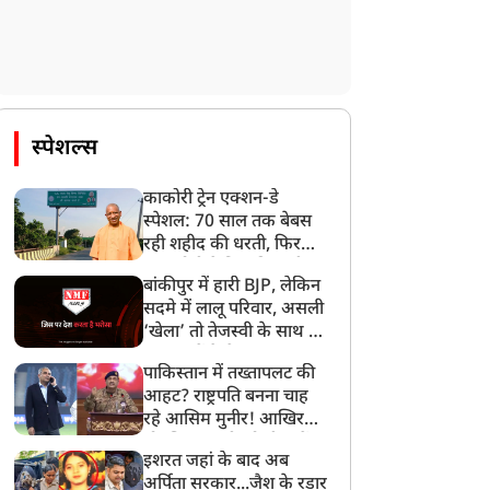
स्पेशल्स
काकोरी ट्रेन एक्शन-डे
स्पेशल: 70 साल तक बेबस
रही शहीद की धरती, फिर
CM योगी ने मिटा दिया तीन
बांकीपुर में हारी BJP, लेकिन
पीढ़ियों का दर्द
सदमे में लालू परिवार, असली
‘खेला’ तो तेजस्वी के साथ हो
गया, जानें कैसे
पाकिस्तान में तख्तापलट की
आहट? राष्ट्रपति बनना चाह
रहे आसिम मुनीर! आखिर
मोहसिन नकवी को ही क्यों
इशरत जहां के बाद अब
बनाया मोहरा?
अर्पिता सरकार...जैश के रडार