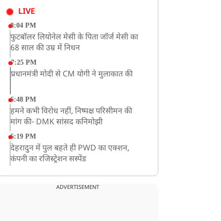
LIVE
8:04 PM
फुटबॉलर लियोनेल मेसी के पिता जॉर्ज मेसी का
68 साल की उम्र में निधन
7:25 PM
प्रधानमंत्री मोदी से CM योगी ने मुलाकात की
6:48 PM
हमने कभी विरोध नहीं, निष्पक्ष परिसीमन की
मांग की- DMK सांसद कनिमोझी
6:19 PM
देहरादुन में पुल बहते ही PWD का एक्शन,
कंपनी का रजिस्ट्रेशन सस्पेंड
3:09 PM
खराब मौसम की चेतावनी के कारण अमरनाथ
ADVERTISEMENT
यात्रा स्थगित
2:51 PM