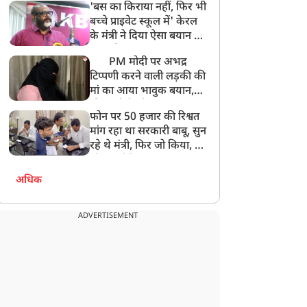
'बस का किराया नहीं, फिर भी
अनमोल कुछ नहीं
बच्चे प्राइवेट स्कूल में' केरल
के मंत्री ने दिया ऐसा बयान की
खड़ा हो गया बड़ा बवाल
PM मोदी पर अभद्र
टिप्पणी करने वाली लड़की की
मां का आया भावुक बयान,
की अजीबोगरीब मांग, कहा-
फोन पर 50 हजार की रिश्वत
बेटी को गोद लें प्रधानमंत्री
मांग रहा था सरकारी बाबू, सुन
रहे थे मंत्री, फिर जो किया, वो
सोशल मीडिया पर छा गया
अधिक
ADVERTISEMENT