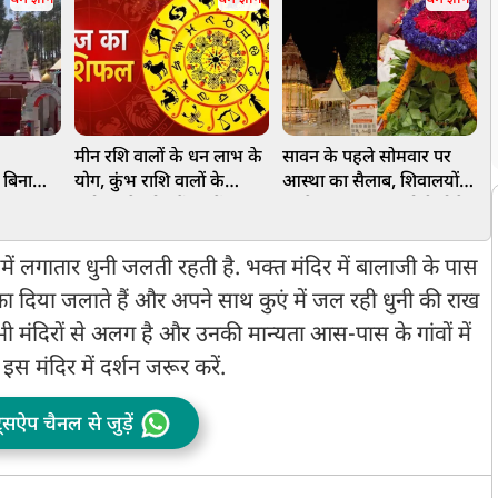
मीन रशि वालों के धन लाभ के
सावन के पहले सोमवार पर
 बिना
योग, कुंभ राशि वालों के
आस्था का सैलाब, शिवालयों में
आ
 सकता
प्रमोशन के योग हैं, जानें आज
उमड़े श्रद्धालु, CM योगी बोले-
श
्छा पूरी
आपका दिन कैसा रहेगा
श्रावण माह लोकमंगल और
सामूहिकता का पावन पर्व
ें लगातार धुनी जलती रहती है. भक्त मंदिर में बालाजी के पास
ा दिया जलाते हैं और अपने साथ कुएं में जल रही धुनी की राख
ी मंदिरों से अलग है और उनकी मान्यता आस-पास के गांवों में
इस मंदिर में दर्शन जरूर करें.
ट्सऐप चैनल से जुड़ें