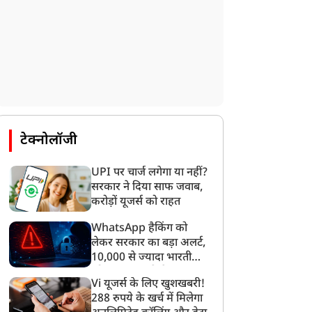
सावन का पहला सोमवार
4 अगस्त का पंचांग: मंगला
ज, शिव मंदिरों में उमड़ा
गोरी व्रत पर एबीएन रहा धृति
्रद्धालुओं का जनसैलाब
योग, जानें शुभ मुहूर्त और
टेक्नोलॉजी
राहुकाल
UPI पर चार्ज लगेगा या नहीं?
सरकार ने दिया साफ जवाब,
करोड़ों यूजर्स को राहत
WhatsApp हैकिंग को
लेकर सरकार का बड़ा अलर्ट,
10,000 से ज्यादा भारतीयों
को साइबर हमले से बचाया
Vi यूजर्स के लिए खुशखबरी!
गया
288 रुपये के खर्च में मिलेगा