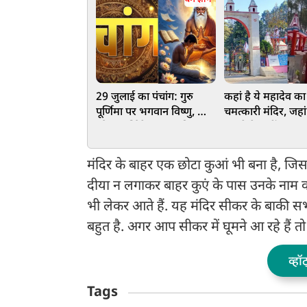
29 जुलाई का पंचांग: गुरु
कहां है ये महादेव का
पूर्णिमा पर भगवान विष्णु, शिव
चमत्कारी मंदिर, जहां
और महर्षि वेद व्यास की पूजा
बुलावे के नहीं पहुंच
करना फलदाई
कोई, भक्तों की हर इच
करते हैं भोलेनाथ
मंदिर के बाहर एक छोटा कुआं भी बना है, जिसम
दीया न लगाकर बाहर कुएं के पास उनके नाम क
भी लेकर आते हैं. यह मंदिर सीकर के बाकी सभ
बहुत है. अगर आप सीकर में घूमने आ रहे हैं तो 
व्हॉ
Tags