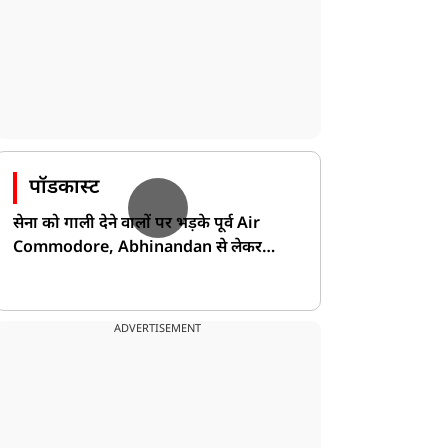
पॉडकास्ट
सेना को गाली देने वालों पर भड़के पूर्व Air
Commodore, Abhinandan से लेकर
Pakistan के डर की खोली पोल!
ADVERTISEMENT
धर्म ज्ञान
धर्म ज्ञान