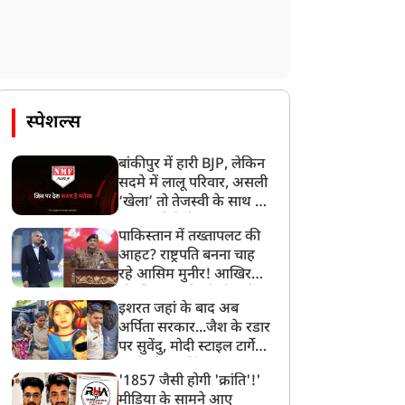
स्पेशल्स
बांकीपुर में हारी BJP, लेकिन
सदमे में लालू परिवार, असली
‘खेला’ तो तेजस्वी के साथ हो
गया, जानें कैसे
पाकिस्तान में तख्तापलट की
आहट? राष्ट्रपति बनना चाह
रहे आसिम मुनीर! आखिर
मोहसिन नकवी को ही क्यों
इशरत जहां के बाद अब
बनाया मोहरा?
अर्पिता सरकार...जैश के रडार
पर सुवेंदु, मोदी स्टाइल टार्गेट
करने की प्लानिंग, STF का
'1857 जैसी होगी 'क्रांति'!'
बड़ा एक्शन!
मीडिया के सामने आए