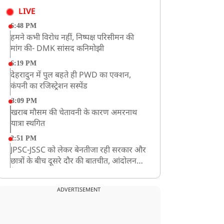
LIVE
6:48 PM
हमने कभी विरोध नहीं, निष्पक्ष परिसीमन की
मांग की- DMK सांसद कनिमोझी
6:19 PM
देहरादुन में पुल बहते ही PWD का एक्शन,
कंपनी का रजिस्ट्रेशन सस्पेंड
3:09 PM
खराब मौसम की चेतावनी के कारण अमरनाथ
यात्रा स्थगित
2:51 PM
JPSC-JSSC को लेकर बेनतीजा रही सरकार और
छात्रों के बीच दूसरे दौर की बातचीत, आंदोलन
तेज
1:55 PM
प्रयागराज पहुंचे राहुल गांधी, ‘छात्रों की गूंज’
ADVERTISEMENT
कार्यक्रम में होंगे शामिल
12:47 PM