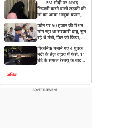
PM मोदी पर अभद्र
टिप्पणी करने वाली लड़की की
मां का आया भावुक बयान,
की अजीबोगरीब मांग, कहा-
फोन पर 50 हजार की रिश्वत
बेटी को गोद लें प्रधानमंत्री
मांग रहा था सरकारी बाबू, सुन
रहे थे मंत्री, फिर जो किया, वो
सोशल मीडिया पर छा गया
पिकनिक मनाने गए 4 युवक
नदी के तेज़ बहाव में फंसे, 11
घंटे के सफल रेस्क्यू के बाद
बची जान
अधिक
ADVERTISEMENT