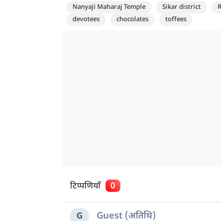
Nanyaji Maharaj Temple
Sikar district
R
devotees
chocolates
toffees
टिप्पणियाँ
0
Guest (अतिथि)
G