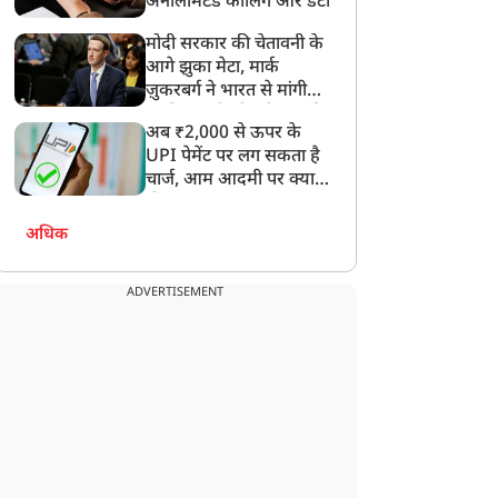
अनलिमिटेड कॉलिंग और डेटा
मोदी सरकार की चेतावनी के
आगे झुका मेटा, मार्क
ज़ुकरबर्ग ने भारत से मांगी
माफ़ी, गलती भी स्वीकार की
अब ₹2,000 से ऊपर के
UPI पेमेंट पर लग सकता है
चार्ज, आम आदमी पर क्या
होगा असर?
अधिक
ADVERTISEMENT