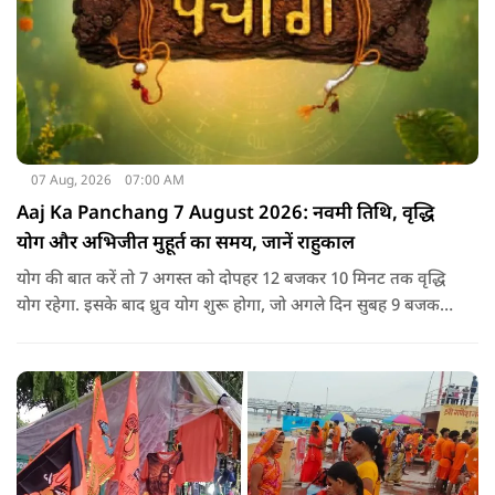
07 Aug, 2026
07:00 AM
Aaj Ka Panchang 7 August 2026: नवमी तिथि, वृद्धि
योग और अभिजीत मुहूर्त का समय, जानें राहुकाल
योग की बात करें तो 7 अगस्त को दोपहर 12 बजकर 10 मिनट तक वृद्धि
योग रहेगा. इसके बाद ध्रुव योग शुरू होगा, जो अगले दिन सुबह 9 बजकर
1 मिनट तक रहेगा. वृद्धि योग को उन्नति और तरक्की से जुड़ा माना जाता
है, जबकि ध्रुव योग मजबूती का संकेत देता है.