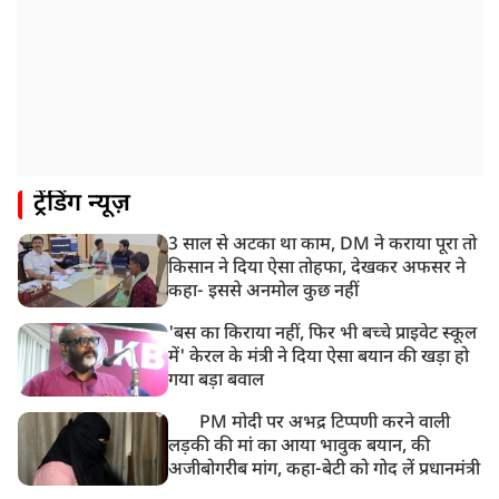
9:23 AM
सलमान खान के घर के बाहर ड्यूटी पर तैनात पुलिसकर्मी की मौत,
अचानक बिगड़ी थी तबीयत
8:23 AM
देश के कई हिस्सों में भारी बारिश के आसार, मौसम विभाग ने
जारी किया अलर्ट
8:20 AM
ट्रेंडिंग न्यूज़
भारत समेत 5 देशों पर 100% टैरिफ
3 साल से अटका था काम, DM ने कराया पूरा तो
8:19 AM
किसान ने दिया ऐसा तोहफा, देखकर अफसर ने
PM मोदी आज IIT दिल्ली के दीक्षांत समारोह में शामिल होंगे
कहा- इससे अनमोल कुछ नहीं
'बस का किराया नहीं, फिर भी बच्चे प्राइवेट स्कूल
में' केरल के मंत्री ने दिया ऐसा बयान की खड़ा हो
गया बड़ा बवाल
PM मोदी पर अभद्र टिप्पणी करने वाली
लड़की की मां का आया भावुक बयान, की
अजीबोगरीब मांग, कहा-बेटी को गोद लें प्रधानमंत्री