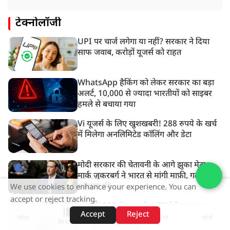
टेक्नोलॉजी
UPI पर चार्ज लगेगा या नहीं? सरकार ने दिया
साफ जवाब, करोड़ों यूजर्स को राहत
WhatsApp हैकिंग को लेकर सरकार का बड़ा
अलर्ट, 10,000 से ज्यादा भारतीयों को साइबर
हमले से बचाया गया
Vi यूजर्स के लिए खुशखबरी! 288 रुपये के खर्च
में मिलेगा अनलिमिटेड कॉलिंग और डेटा
मोदी सरकार की चेतावनी के आगे झुका मेटा,
मार्क ज़ुकरबर्ग ने भारत से मांगी माफ़ी, गलती भी
स्वीकार की
We use cookies to enhance your experience. You can
accept or reject tracking.
अब ₹2,000 से ऊपर के UPI पेमेंट पर लग
Accept
Reject
सकता है चार्ज, आम आदमी पर क्या होगा असर?
शॉर्ट्स
होम
वीडियो
खोजें
वेब स्टोरीज़