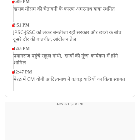
3:09 PM
खराब मौसम की चेतावनी के कारण अमरनाथ यात्रा स्थगित
2:51 PM
JPSC-JSSC को लेकर बेनतीजा रही सरकार और छात्रों के बीच
दूसरे दौर की बातचीत, आंदोलन तेज
1:55 PM
प्रयागराज पहुंचे राहुल गांधी, ‘छात्रों की गूंज’ कार्यक्रम में होंगे
शामिल
12:47 PM
मेरठ में CM योगी आदित्यनाथ ने कांवड़ यात्रियों का किया स्वागत
11:04 AM
असम बाढ़: 13 जिलों में 15 लाख से ज्यादा लोग प्रभावित, मृतकों
ADVERTISEMENT
की संख्या 98 तक पहुंची
10:21 AM
हिमाचल के चंबा में बड़ा सड़क हादसा, 7 यात्रियों की मौत; 11
घायल