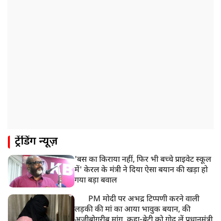
जारी किया अलर्ट
8:20 AM
भारत समेत 5 देशों पर 100% टैरिफ
8:19 AM
PM मोदी आज IIT दिल्ली के दीक्षांत समारोह में शामिल होंगे
ट्रेंडिंग न्यूज़
'बस का किराया नहीं, फिर भी बच्चे प्राइवेट स्कूल
में' केरल के मंत्री ने दिया ऐसा बयान की खड़ा हो
गया बड़ा बवाल
PM मोदी पर अभद्र टिप्पणी करने वाली
लड़की की मां का आया भावुक बयान, की
अजीबोगरीब मांग, कहा-बेटी को गोद लें प्रधानमंत्री