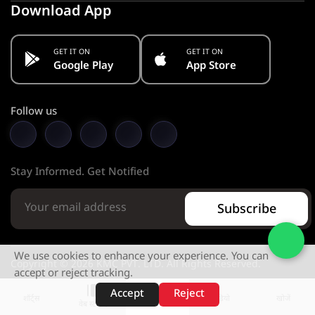
Download App
GET IT ON
GET IT ON
Google Play
App Store
Follow us
Stay Informed. Get Notified
Subscribe
We use cookies to enhance your experience. You can
Copyright © 2026 KMC PVT. LTD. All Rights Reserved.
accept or reject tracking.
Designed & Developed by
Accept
Reject
शॉर्ट्स
होम
वीडियो
खोजें
वेब स्टोरीज़