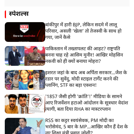
स्पेशल्स
बांकीपुर में हारी BJP, लेकिन सदमे में लालू
परिवार, असली ‘खेला’ तो तेजस्वी के साथ हो
गया, जानें कैसे
पाकिस्तान में तख्तापलट की आहट? राष्ट्रपति
बनना चाह रहे आसिम मुनीर! आखिर मोहसिन
नकवी को ही क्यों बनाया मोहरा?
इशरत जहां के बाद अब अर्पिता सरकार...जैश के
रडार पर सुवेंदु, मोदी स्टाइल टार्गेट करने की
प्लानिंग, STF का बड़ा एक्शन!
'1857 जैसी होगी 'क्रांति'!' मीडिया के सामने
आए रिजर्वेशन हटाओ आंदोलन के सूत्रधार वेदांश
त्यागी, बता दिया RHA का मास्टरप्लान
RSS का कट्टर स्वयंसेवक, PM मोदी का
भरोसेमंद, 5 बार के MP...आखिर कौन हैं देश के
नए शिक्षा मंत्री प्रह्लाद जोशी?