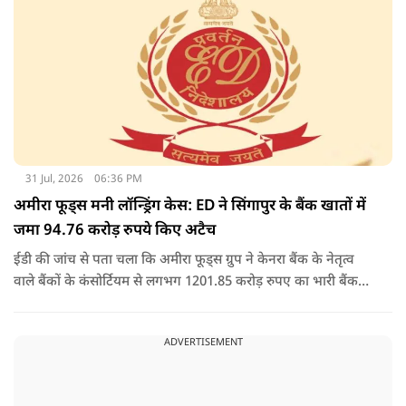
31 Jul, 2026
06:36 PM
अमीरा फूड्स मनी लॉन्ड्रिंग केस: ED ने सिंगापुर के बैंक खातों में
जमा 94.76 करोड़ रुपये किए अटैच
ईडी की जांच से पता चला कि अमीरा फूड्स ग्रुप ने केनरा बैंक के नेतृत्व
वाले बैंकों के कंसोर्टियम से लगभग 1201.85 करोड़ रुपए का भारी बैंक
लोन/कैश क्रेडिट लोन लिया था, जो बाद में 2017 में एनपीए बन गया.
जांच में यह भी पता चला कि अमीरा प्योर फूड्स प्राइवेट लिमिटेड और
ADVERTISEMENT
उसके प्रमोटरों/शेयरधारकों/डायरेक्टरों ने मनी लॉन्ड्रिंग का अपराध किया
है.