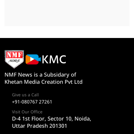
NMF News is a Subsidary of
Khetan Media Creation Pvt Ltd
Give us a Call
+91-080767 27261
Visit Our Office
D-4 1st Floor, Sector 10, Noida,
Uttar Pradesh 201301