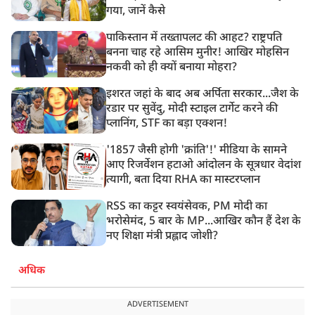
गया, जानें कैसे
पाकिस्तान में तख्तापलट की आहट? राष्ट्रपति
बनना चाह रहे आसिम मुनीर! आखिर मोहसिन
नकवी को ही क्यों बनाया मोहरा?
इशरत जहां के बाद अब अर्पिता सरकार...जैश के
रडार पर सुवेंदु, मोदी स्टाइल टार्गेट करने की
प्लानिंग, STF का बड़ा एक्शन!
'1857 जैसी होगी 'क्रांति'!' मीडिया के सामने
आए रिजर्वेशन हटाओ आंदोलन के सूत्रधार वेदांश
त्यागी, बता दिया RHA का मास्टरप्लान
RSS का कट्टर स्वयंसेवक, PM मोदी का
भरोसेमंद, 5 बार के MP...आखिर कौन हैं देश के
नए शिक्षा मंत्री प्रह्लाद जोशी?
अधिक
ADVERTISEMENT