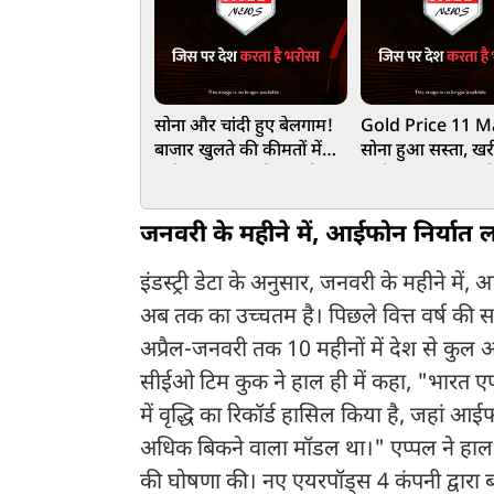
सोना और चांदी हुए बेलगाम!
Gold Price 11 M
बाजार खुलते की कीमतों में
सोना हुआ सस्ता, खरी
लगी आग, 3.5 प्रतिशत की
चांदी! ₹1.63 लाख क
उछाल, जानें ताजा भाव
गिरा भाव, जानें आज
भाव
जनवरी के महीने में, आईफोन निर्यात
इंडस्ट्री डेटा के अनुसार, जनवरी के महीने म
अब तक का उच्चतम है। पिछले वित्त वर्ष की समा
अप्रैल-जनवरी तक 10 महीनों में देश से कुल आ
सीईओ टिम कुक ने हाल ही में कहा, "भारत एप
में वृद्धि का रिकॉर्ड हासिल किया है, जहां 
अधिक बिकने वाला मॉडल था।" एप्पल ने हा
की घोषणा की। नए एयरपॉड्स 4 कंपनी द्वारा 