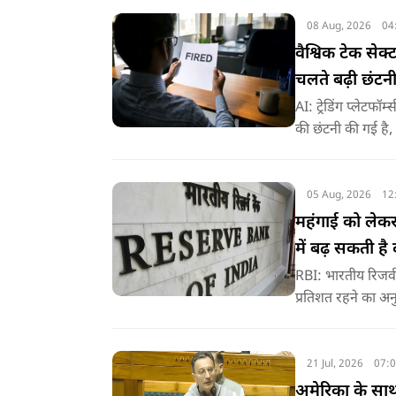
08 Aug, 2026
04
वैश्विक टेक सेक्
चलते बढ़ी छंटनी
AI: ट्रेडिंग प्लेटफॉ
की छंटनी की गई है,
है..
05 Aug, 2026
12
महंगाई को लेकर
में बढ़ सकती 
RBI: भारतीय रिजर्व
प्रतिशत रहने का अन
अवधि में महंगाई दर 
21 Jul, 2026
07:
अमेरिका के साथ 