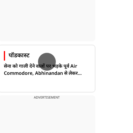
 करोड़ कर्मचारियों के लिए
सोना-चांदी में 3 प्रतिशत तक
ुशखबरी, जल्द खातों में
की आई गिरावट, निवेशकों की
आएगा PF का ब्याज
बढ़ी टेंशन
पॉडकास्ट
सेना को गाली देने वालों पर भड़के पूर्व Air
Commodore, Abhinandan से लेकर
Pakistan के डर की खोली पोल!
ADVERTISEMENT