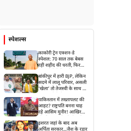
स्पेशल्स
काकोरी ट्रेन एक्शन-डे
स्पेशल: 70 साल तक बेबस
रही शहीद की धरती, फिर
CM योगी ने मिटा दिया तीन
बांकीपुर में हारी BJP, लेकिन
पीढ़ियों का दर्द
सदमे में लालू परिवार, असली
‘खेला’ तो तेजस्वी के साथ हो
गया, जानें कैसे
पाकिस्तान में तख्तापलट की
आहट? राष्ट्रपति बनना चाह
रहे आसिम मुनीर! आखिर
मोहसिन नकवी को ही क्यों
इशरत जहां के बाद अब
बनाया मोहरा?
अर्पिता सरकार...जैश के रडार