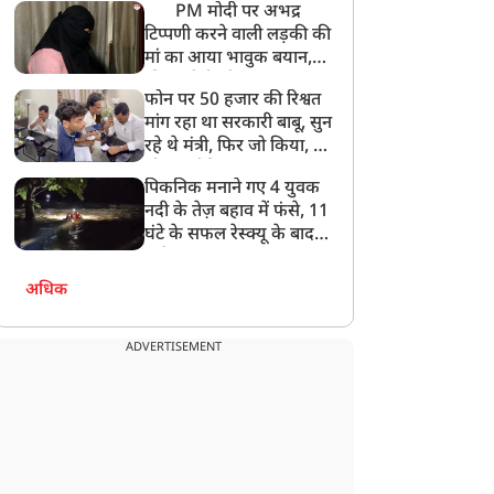
PM मोदी पर अभद्र
टिप्पणी करने वाली लड़की की
मां का आया भावुक बयान,
की अजीबोगरीब मांग, कहा-
फोन पर 50 हजार की रिश्वत
बेटी को गोद लें प्रधानमंत्री
मांग रहा था सरकारी बाबू, सुन
रहे थे मंत्री, फिर जो किया, वो
सोशल मीडिया पर छा गया
पिकनिक मनाने गए 4 युवक
नदी के तेज़ बहाव में फंसे, 11
घंटे के सफल रेस्क्यू के बाद
बची जान
अधिक
ADVERTISEMENT
बिज़नेस
बिज़नेस