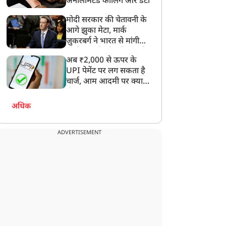
अनलिमिटेड कॉलिंग और डेटा
मोदी सरकार की चेतावनी के
आगे झुका मेटा, मार्क
ज़ुकरबर्ग ने भारत से मांगी
माफ़ी, गलती भी स्वीकार की
अब ₹2,000 से ऊपर के
UPI पेमेंट पर लग सकता है
चार्ज, आम आदमी पर क्या
होगा असर?
अधिक
ADVERTISEMENT