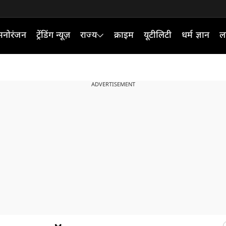
मनोरंजन
ट्रेंडिंग न्यूज़
राज्य
क्राइम
यूटीलिटी
धर्म ज्ञान
ल
ADVERTISEMENT