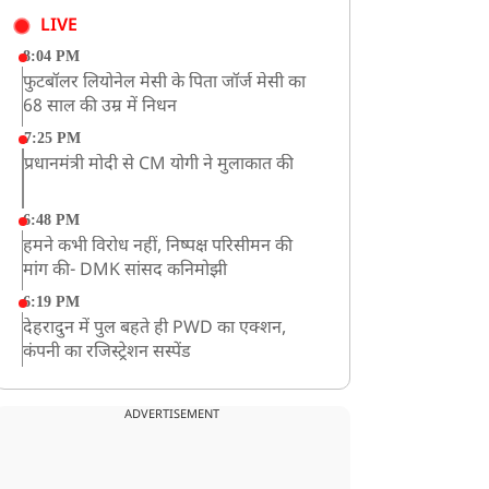
LIVE
8:04 PM
फुटबॉलर लियोनेल मेसी के पिता जॉर्ज मेसी का
68 साल की उम्र में निधन
7:25 PM
प्रधानमंत्री मोदी से CM योगी ने मुलाकात की
6:48 PM
हमने कभी विरोध नहीं, निष्पक्ष परिसीमन की
मांग की- DMK सांसद कनिमोझी
6:19 PM
देहरादुन में पुल बहते ही PWD का एक्शन,
कंपनी का रजिस्ट्रेशन सस्पेंड
3:09 PM
खराब मौसम की चेतावनी के कारण अमरनाथ
ADVERTISEMENT
यात्रा स्थगित
2:51 PM