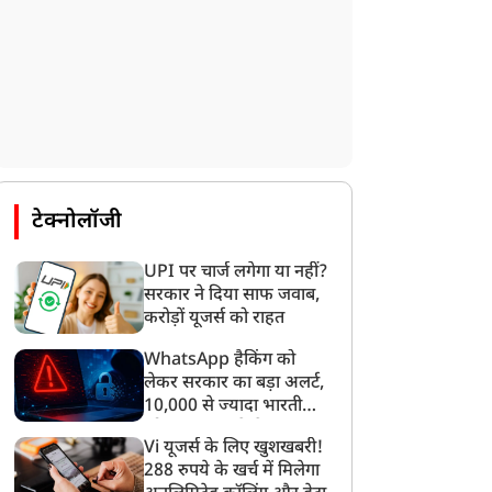
टेक्नोलॉजी
UPI पर चार्ज लगेगा या नहीं?
सरकार ने दिया साफ जवाब,
करोड़ों यूजर्स को राहत
WhatsApp हैकिंग को
लेकर सरकार का बड़ा अलर्ट,
10,000 से ज्यादा भारतीयों
को साइबर हमले से बचाया
Vi यूजर्स के लिए खुशखबरी!
गया
288 रुपये के खर्च में मिलेगा