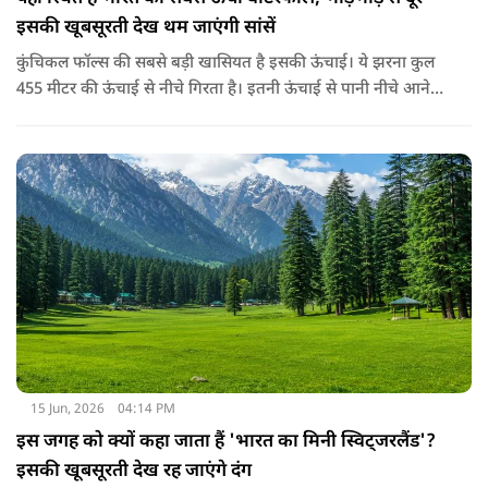
इसकी खूबसूरती देख थम जाएंगी सांसें
कुंचिकल फॉल्स की सबसे बड़ी खासियत है इसकी ऊंचाई। ये झरना कुल
455 मीटर की ऊंचाई से नीचे गिरता है। इतनी ऊंचाई से पानी नीचे आने
पर उसकी गूंज और धुंध देखकर कोई भी स्तब्ध हो जाए। ये खूबसूरत
झरना कर्नाटक के शिमोगा जिले में मास्तीकट्टे नामक एक छोटे से गाँव के
पास स्थित है। ये झरना वराही नदी से बनता है और पश्चिमी घाट से होकर
गुजरता है।
15 Jun, 2026
04:14 PM
इस जगह को क्यों कहा जाता हैं 'भारत का मिनी स्विट्जरलैंड'?
इसकी खूबसूरती देख रह जाएंगे दंग