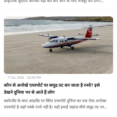
प्राकृतिक सुंदरता आपको यहाँ बार बार आने के लिए मजबूर कर देगी।
खूबसूरती के अलावा ये जगह अपनी अनुशासित ट्रैफिक व्यवस्था के लिए
पूरी दुनिया में जानी जाती है। आइजोल में आपको न तो घंटों लंबे ट्रैफिक
जाम मिलेंगे और न ही कोई ओवरटेक करने वाला। यहाँ की सबसे खास
बात ये है कि यहाँ गाड़ियों का हॉर्न या शोर न के बराबर सुनाई देता है। लोग
यहाँ बेवजह गाड़ी का हॉर्न नहीं बजाते। इसलिए इस शहर को 'साइलेंट
सिटी' का खिताब भी मिला हुआ है।
17 Jul, 2026
03:00 PM
कौन से अनोखे एयरपोर्ट पर समुद्र तट बन जाता है रनवे? इसे
देखने दुनिया भर से आते हैं लोग
स्कॉटलैंड के बारा आइलैंड पर स्थित एयरपोर्ट दुनिया का एक ऐसा अनोखा
एयरपोर्ट है जहाँ पक्के रनवे नहीं है। यहाँ हवाई जहाज़ सीधे समुद्र तट पर
लैंड करते हैं। ये दुनिया का इकलौता कमर्शियल एयरपोर्ट है जहां विमान रेत