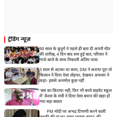
प्रयागराज पहुंचे राहुल गांधी, ‘छात्रों की गूंज’ कार्यक्रम में होंगे
शामिल
12:47 PM
मेरठ में CM योगी आदित्यनाथ ने कांवड़ यात्रियों का किया स्वागत
11:04 AM
ट्रेंडिंग न्यूज़
असम बाढ़: 13 जिलों में 15 लाख से ज्यादा लोग प्रभावित, मृतकों
की संख्या 98 तक पहुंची
90 साल के बुजुर्ग ने पहले ही बता दी अपनी मौत
10:21 AM
की तारीख, 4 दिन बाद सच हुई बात, परिवार ने
हिमाचल के चंबा में बड़ा सड़क हादसा, 7 यात्रियों की मौत; 11
गाजे-बाजे के साथ निकाली अंतिम यात्रा
घायल
3 साल से अटका था काम, DM ने कराया पूरा तो
किसान ने दिया ऐसा तोहफा, देखकर अफसर ने
कहा- इससे अनमोल कुछ नहीं
'बस का किराया नहीं, फिर भी बच्चे प्राइवेट स्कूल
में' केरल के मंत्री ने दिया ऐसा बयान की खड़ा हो
गया बड़ा बवाल
PM मोदी पर अभद्र टिप्पणी करने वाली