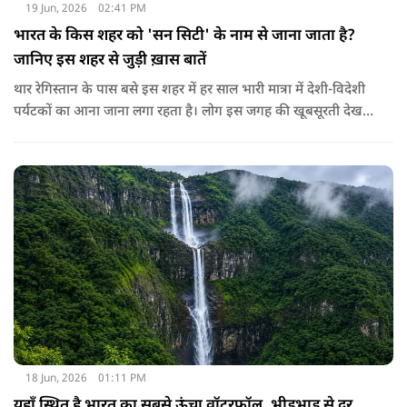
19 Jun, 2026
02:41 PM
भारत के किस शहर को 'सन सिटी' के नाम से जाना जाता है?
जानिए इस शहर से जुड़ी ख़ास बातें
थार रेगिस्तान के पास बसे इस शहर में हर साल भारी मात्रा में देशी-विदेशी
पर्यटकों का आना जाना लगा रहता है। लोग इस जगह की खूबसूरती देखने
के साथ साथ इसकी कहानी जानने के लिए भी उत्साहित रहते हैं। इस
वैभवशाली शहर की स्थापना राव जोधा ने साल 1459 में की थी। दूर दूर से
लोग यहाँ के विशाल किले और ऐतिहासिक महल, रंग-बिरंगे बाजार और
स्वादिष्ट खाने के लिए खिंचे चले आते हैं। यहाँ साल के लगभग हर दिन
आसमान बिल्कुल साफ, चमकीला और बादलों से मुक्त रहता है और बाकी
जगहों के मुकाबले यहाँ चमकदार धूप भी रहती है जिस वजह से इस शहर
का नाम 'सन सिटी' पड़ा। इसके अलावा चारों तरफ नीले रंग के घर होने की
वजह से इसे ब्लू सिटी के नाम से भी जाना जाता है।
18 Jun, 2026
01:11 PM
यहाँ स्थित है भारत का सबसे ऊंचा वॉटरफॉल, भीड़भाड़ से दूर