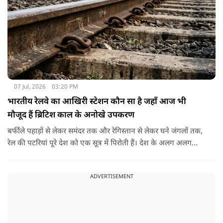
07 Jul, 2026
03:20 PM
भारतीय रेलवे का आखिरी स्टेशन कौन सा है जहाँ आज भी
मौजूद हैं ब्रिटिश काल के अनोखे उपकरण
बर्फीले पहाड़ों से लेकर समंदर तक और रेगिस्तान से लेकर घने जंगलों तक,
रेल की पटरियां पूरे देश को एक सूत्र में पिरोती हैं। देश के अलग अलग
छोरों पर नजर डालें तो सबसे उत्तरी रेलवे स्टेशन बारामूला रेलवे स्टेशन है
जहां से आगे भारतीय रेलवे की पटरियां नहीं जातीं। ठीक उसी तरह सबसे
ADVERTISEMENT
दक्षिणी रेलवे स्टेशन कन्याकुमारी रेलवे स्टेशन है। इसके अलावा सबसे
पश्चिमी रेलवे स्टेशन ओखा रेलवे स्टेशन है। लेकिन आज हम बाते करेंगे
भारत के सबसे पूर्वी सीमांत रेलवे स्टेशन की।