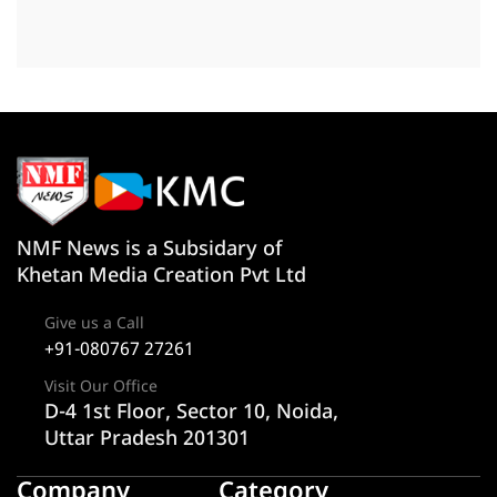
NMF News is a Subsidary of
Khetan Media Creation Pvt Ltd
Give us a Call
+91-080767 27261
Visit Our Office
D-4 1st Floor, Sector 10, Noida,
Uttar Pradesh 201301
Company
Category