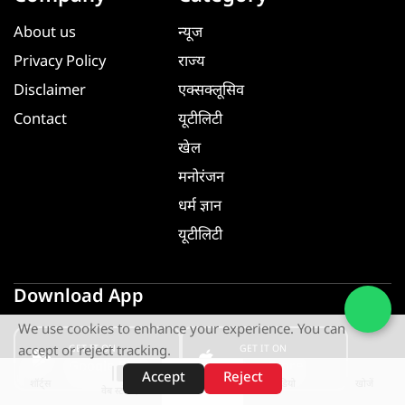
About us
न्यूज
Privacy Policy
राज्य
Disclaimer
एक्सक्लूसिव
Contact
यूटीलिटी
खेल
मनोरंजन
धर्म ज्ञान
यूटीलिटी
Download App
We use cookies to enhance your experience. You can
GET IT ON
GET IT ON
accept or reject tracking.
Google Play
App Store
Accept
Reject
शॉर्ट्स
होम
वीडियो
खोजें
वेब स्टोरीज़