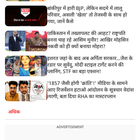
बांकीपुर में हारी BJP, लेकिन सदमे में लालू
परिवार, असली ‘खेला’ तो तेजस्वी के साथ हो
गया, जानें कैसे
पाकिस्तान में तख्तापलट की आहट? राष्ट्रपति
बनना चाह रहे आसिम मुनीर! आखिर मोहसिन
नकवी को ही क्यों बनाया मोहरा?
इशरत जहां के बाद अब अर्पिता सरकार...जैश के
रडार पर सुवेंदु, मोदी स्टाइल टार्गेट करने की
प्लानिंग, STF का बड़ा एक्शन!
'1857 जैसी होगी 'क्रांति'!' मीडिया के सामने
आए रिजर्वेशन हटाओ आंदोलन के सूत्रधार वेदांश
त्यागी, बता दिया RHA का मास्टरप्लान
अधिक
ADVERTISEMENT