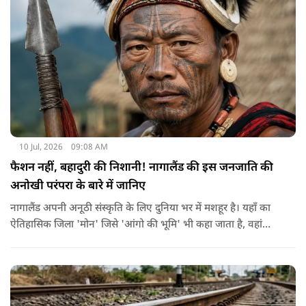
है। अगर आप ऐसा करते हैं तो आपको फाइन भरना पड़ सकता है।
10 Jul, 2026
09:08 AM
फैशन नहीं, बहादुरी की निशानी! नागालैंड की इस जनजाति की
अनोखी परंपरा के बारे में जानिए
नागालैंड अपनी अनूठी संस्कृति के लिए दुनिया भर में मशहूर है। यहाँ का
ऐतिहासिक जिला 'मोन' जिसे 'आंगो की भूमि' भी कहा जाता है, वहां
कोन्याक जनजाति रहती है। अंघो का मतलब गांव का मुखिया या राजा
जिसके घर के दरवाजे पर दुश्मनों के कटे हुए सिर टंगे रहते थे।