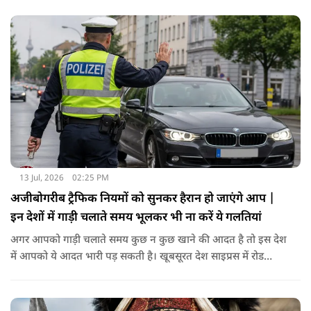
से ही अपनी उड़ान भरते हैं। बारा द्वीप पर Traigh Mhor यानी समुद्र तट
ही रनवे का काम करता है।
13 Jul, 2026
02:25 PM
अजीबोगरीब ट्रैफिक नियमों को सुनकर हैरान हो जाएंगे आप |
इन देशों में गाड़ी चलाते समय भूलकर भी ना करें ये गलतियां
अगर आपको गाड़ी चलाते समय कुछ न कुछ खाने की आदत है तो इस देश
में आपको ये आदत भारी पड़ सकती है। खूबसूरत देश साइप्रस में रोड
सेफ्टी के नियम बहुत ही सख्त हैं। यहाँ के ड्राइविंग रूल्स के मुताबिक़ गाड़ी
चलाते समय आपका पूरा का पूरा फोकस सिर्फ और सिर्फ ड्राइविंग पर ही
होना चाहिए। इसीलिए ड्राइविंग करते समय कुछ भी खाना पीना यहाँ मना