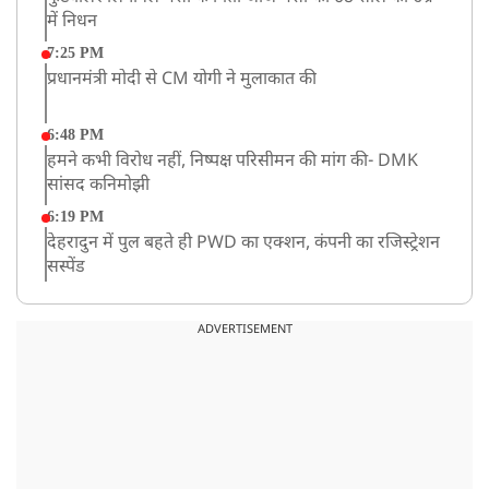
में निधन
7:25 PM
प्रधानमंत्री मोदी से CM योगी ने मुलाकात की
6:48 PM
हमने कभी विरोध नहीं, निष्पक्ष परिसीमन की मांग की- DMK
सांसद कनिमोझी
6:19 PM
देहरादुन में पुल बहते ही PWD का एक्शन, कंपनी का रजिस्ट्रेशन
सस्पेंड
3:09 PM
खराब मौसम की चेतावनी के कारण अमरनाथ यात्रा स्थगित
ADVERTISEMENT
2:51 PM
JPSC-JSSC को लेकर बेनतीजा रही सरकार और छात्रों के बीच
दूसरे दौर की बातचीत, आंदोलन तेज
1:55 PM