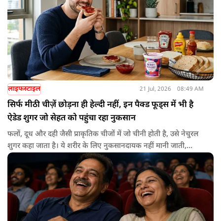
लाइफस्टाइल
21 Jul, 2026
08:49 AM
सिर्फ मीठी चीज़ें छोड़ना ही हेल्दी नहीं, इन पैक्ड फूड्स में भी है
ऐडेड शुगर जो सेहत को पहुंचा रहा नुकसान
फलों, दूध और दही जैसी प्राकृतिक चीजों में जो चीनी होती है, उसे नेचुरल
शुगर कहा जाता है। ये शरीर के लिए नुकसानदायक नहीं मानी जाती,
क्योंकि इन खाद्य पदार्थों में फाइबर, विटामिन, मिनरल और दूसरे जरूरी
पोषक तत्व भी मौजूद होते हैं। दूसरी ओर, प्रोसेस्ड या पैक्ड फूड में जो चीनी
अलग से मिलाई जाती है, उसे ऐडेड शुगर कहा जाता है। यही चीनी जरूरत
से ज्यादा खाने पर मोटापा, डायबिटीज, हृदय रोग और कई दूसरी स्वास्थ्य
समस्याओं का खतरा बढ़ा सकती है।