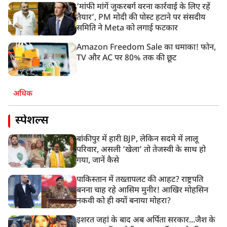
‘मांफी मांगें जुकरबर्ग वरना कार्रवाई के लिए रहें
तैयार’, PM मोदी की पोस्ट हटाने पर संसदीय
समिति ने Meta को लगाई फटकार
Amazon Freedom Sale का धमाका! फोन,
TV और AC पर 80% तक की छूट
अधिक
स्पेशल्स
बांकीपुर में हारी BJP, लेकिन सदमे में लालू
परिवार, असली ‘खेला’ तो तेजस्वी के साथ हो
गया, जानें कैसे
पाकिस्तान में तख्तापलट की आहट? राष्ट्रपति
बनना चाह रहे आसिम मुनीर! आखिर मोहसिन
नकवी को ही क्यों बनाया मोहरा?
इशरत जहां के बाद अब अर्पिता सरकार...जैश के