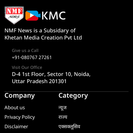
NMF News is a Subsidary of
Khetan Media Creation Pvt Ltd
Give us a Call
+91-080767 27261
Visit Our Office
D-4 1st Floor, Sector 10, Noida,
Uttar Pradesh 201301
Company
Category
About us
न्यूज
Privacy Policy
राज्य
Disclaimer
एक्सक्लूसिव