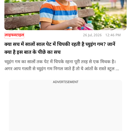
सिटी' का खिताब भी मिला हुआ है।
लाइफस्टाइल
26 Jul, 2026
12:46 PM
क्या सच में सालों साल पेट में चिपकी रहती है च्युइंग गम? जानें
क्या है इस बात के पीछे का सच
च्युइंग गम का सालों तक पेट में चिपके रहना पूरी तरह से एक मिथक है।
अगर आप गलती से च्युइंग गम निगल जाते हैं तो ये आंतों के रास्ते स्टूल में
शरीर से बाहर निकल जाती है। हाँ, लेकिन इस बात में पूरी सच्चाई है कि
ADVERTISEMENT
हमारा शरीर इसे पचा नहीं सकता। शरीर ऐसा कोई डाइजेस्टिव एंजाइम
नहीं बनाता जो इसे तोड़ सके या पचा सके।