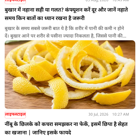
लाइफस्टाइल
05 Aug, 2026
10:49 AM
बुखार में नहाना सही या गलत? कंफ्यूशन करें दूर और जानें नहाते
समय किन बातों का ध्यान रखना है जरूरी
बुखार के समय सबसे जरूरी बात ये है कि शरीर में पानी की कमी न होने
दें। बुखार आने पर शरीर से पसीना ज्यादा निकलता है, जिससे पानी की
कमी हो सकती है। इसलिए बार-बार पानी पीना चाहिए। इसके अलावा
नारियल पानी, ओआरएस, सूप, छाछ और दूसरे तरल पदार्थ भी फायदेमंद
होते हैं। खाने में हल्का और आसानी से पचने वाला भोजन जैसे खिचड़ी
और दलिया आदि लेना अच्छा माना जाता है।
लाइफस्टाइल
30 Jul, 2026
10:27 AM
नींबू के छिलके को कचरा समझकर ना फेकें, इसमें छिपा है सेहत
का खजाना | जानिए इसके फायदे