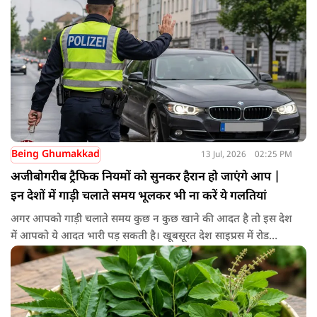
हार्मोनल बदलाव, तनाव, भूखे रहना, कम पानी पीना या कुछ खाद्य पदार्थ
भी माइग्रेन को ट्रिगर कर सकते हैं। यही वजह है कि माइग्रेन के इलाज में
केवल दवा ही नहीं, बल्कि जीवनशैली में सुधार भी उतना ही जरूरी माना
जाता है।
Being Ghumakkad
13 Jul, 2026
02:25 PM
अजीबोगरीब ट्रैफिक नियमों को सुनकर हैरान हो जाएंगे आप |
इन देशों में गाड़ी चलाते समय भूलकर भी ना करें ये गलतियां
अगर आपको गाड़ी चलाते समय कुछ न कुछ खाने की आदत है तो इस देश
में आपको ये आदत भारी पड़ सकती है। खूबसूरत देश साइप्रस में रोड
सेफ्टी के नियम बहुत ही सख्त हैं। यहाँ के ड्राइविंग रूल्स के मुताबिक़ गाड़ी
चलाते समय आपका पूरा का पूरा फोकस सिर्फ और सिर्फ ड्राइविंग पर ही
होना चाहिए। इसीलिए ड्राइविंग करते समय कुछ भी खाना पीना यहाँ मना
है। अगर आप ऐसा करते हैं तो आपको फाइन भरना पड़ सकता है।