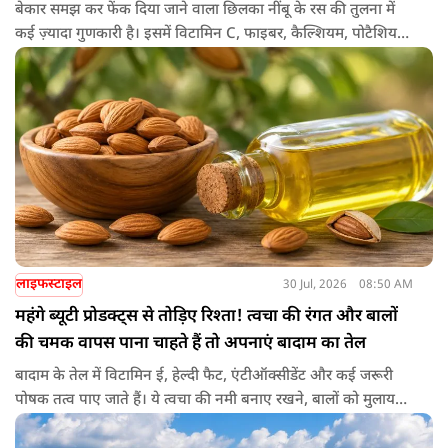
बेकार समझ कर फेंक दिया जाने वाला छिलका नींबू के रस की तुलना में
कई ज़्यादा गुणकारी है। इसमें विटामिन C, फाइबर, कैल्शियम, पोटैशियम
और शक्तिशाली एंटीऑक्सीडेंट्स मौजूद होते हैं। पोषक तत्वों से भरपूर इन
छिलकों को पानी में उबालकर या रात भर भिगोकर अगर इसका पानी पिया
जाए तो ये आपकी सेहत के लिए किसी संजीवनी की तरह काम करता है।
आइए जानते नींबू के छिलके के फायदे।
लाइफस्टाइल
30 Jul, 2026
08:50 AM
महंगे ब्यूटी प्रोडक्ट्स से तोड़िए रिश्ता! त्वचा की रंगत और बालों
की चमक वापस पाना चाहते हैं तो अपनाएं बादाम का तेल
बादाम के तेल में विटामिन ई, हेल्दी फैट, एंटीऑक्सीडेंट और कई जरूरी
पोषक तत्व पाए जाते हैं। ये त्वचा की नमी बनाए रखने, बालों को मुलायम
बनाने और बाहरी नुकसान से बचाने में मदद करता है। बादाम के तेल से