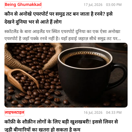
Being Ghumakkad
17 Jul, 2026
03:00 PM
कौन से अनोखे एयरपोर्ट पर समुद्र तट बन जाता है रनवे? इसे
देखने दुनिया भर से आते हैं लोग
स्कॉटलैंड के बारा आइलैंड पर स्थित एयरपोर्ट दुनिया का एक ऐसा अनोखा
एयरपोर्ट है जहाँ पक्के रनवे नहीं है। यहाँ हवाई जहाज़ सीधे समुद्र तट पर
लैंड करते हैं। ये दुनिया का इकलौता कमर्शियल एयरपोर्ट है जहां विमान रेत
से ही अपनी उड़ान भरते हैं। बारा द्वीप पर Traigh Mhor यानी समुद्र तट
ही रनवे का काम करता है।
लाइफस्टाइल
16 Jul, 2026
04:33 PM
कॉफ़ी के शौक़ीन लोगों के लिए बड़ी खुशखबरी! इससे लिवर से
जुड़ी बीमारियों का खतरा हो सकता है कम