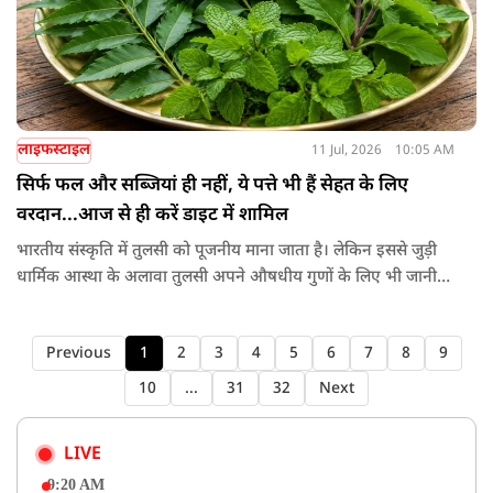
लाइफस्टाइल
11 Jul, 2026
10:05 AM
सिर्फ फल और सब्जियां ही नहीं, ये पत्ते भी हैं सेहत के लिए
वरदान...आज से ही करें डाइट में शामिल
भारतीय संस्कृति में तुलसी को पूजनीय माना जाता है। लेकिन इससे जुड़ी
धार्मिक आस्था के अलावा तुलसी अपने औषधीय गुणों के लिए भी जानी
जाती है। तुलसी के पत्ते में विटामिन A, विटामिन C, और विटामिन K
भरपूर मात्रा में होते हैं। साथ ही इसमें कैल्शियम, पोटेशियम और आयरन
Previous
1
2
3
4
5
6
7
8
9
जैसे पोषक तत्व पाए जाते हैं।
10
...
31
32
Next
LIVE
9:20 AM