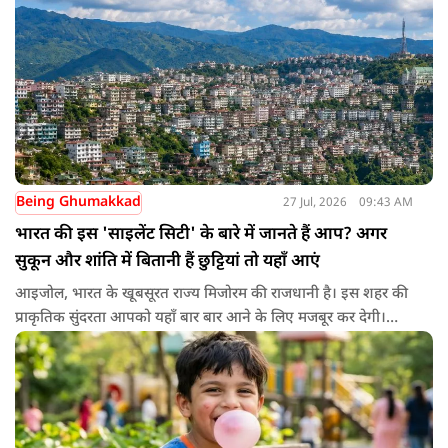
हल्के हाथों से सिर की मालिश करने से बालों को नमी मिलती है और वे
पहले से ज्यादा मुलायम महसूस होते हैं। कुछ लोग बादाम के तेल को जैतून
के तेल के साथ मिलाकर भी इस्तेमाल करते हैं। इससे बालों की देखभाल
बेहतर तरीके से होती है। हालांकि अगर बाल बहुत ज्यादा झड़ रहे हों, तो
पहले त्वचा विशेषज्ञ से सलाह लेना जरूरी है।
Being Ghumakkad
27 Jul, 2026
09:43 AM
भारत की इस 'साइलेंट सिटी' के बारे में जानते हैं आप? अगर
सुकून और शांति में बितानी हैं छुट्टियां तो यहाँ आएं
आइजोल, भारत के खूबसूरत राज्य मिजोरम की राजधानी है। इस शहर की
प्राकृतिक सुंदरता आपको यहाँ बार बार आने के लिए मजबूर कर देगी।
खूबसूरती के अलावा ये जगह अपनी अनुशासित ट्रैफिक व्यवस्था के लिए
पूरी दुनिया में जानी जाती है। आइजोल में आपको न तो घंटों लंबे ट्रैफिक
जाम मिलेंगे और न ही कोई ओवरटेक करने वाला। यहाँ की सबसे खास
बात ये है कि यहाँ गाड़ियों का हॉर्न या शोर न के बराबर सुनाई देता है। लोग
यहाँ बेवजह गाड़ी का हॉर्न नहीं बजाते। इसलिए इस शहर को 'साइलेंट