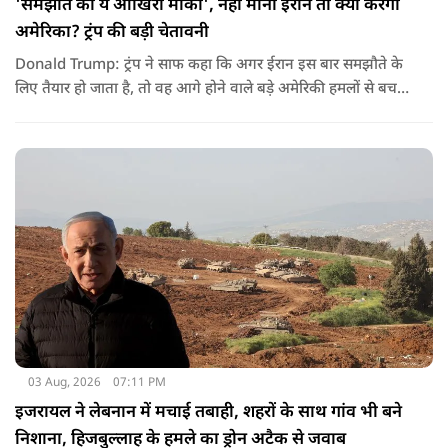
'समझौते का ये आखिरी मौका', नहीं माना ईरान तो क्या करेगा
अमेरिका? ट्रंप की बड़ी चेतावनी
Donald Trump: ट्रंप ने साफ कहा कि अगर ईरान इस बार समझौते के
लिए तैयार हो जाता है, तो वह आगे होने वाले बड़े अमेरिकी हमलों से बच
सकता है. लेकिन अगर बातचीत बेनतिजा रही, तो अमेरिका और ज्यादा
सख्त कदम उठाने से पीछे नहीं हटेग.
03 Aug, 2026
07:11 PM
इजरायल ने लेबनान में मचाई तबाही, शहरों के साथ गांव भी बने
निशाना, हिजबुल्लाह के हमले का ड्रोन अटैक से जवाब