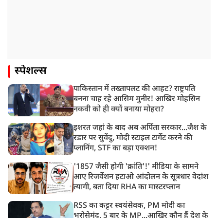
स्पेशल्स
पाकिस्तान में तख्तापलट की आहट? राष्ट्रपति
बनना चाह रहे आसिम मुनीर! आखिर मोहसिन
नकवी को ही क्यों बनाया मोहरा?
इशरत जहां के बाद अब अर्पिता सरकार...जैश के
रडार पर सुवेंदु, मोदी स्टाइल टार्गेट करने की
प्लानिंग, STF का बड़ा एक्शन!
'1857 जैसी होगी 'क्रांति'!' मीडिया के सामने
आए रिजर्वेशन हटाओ आंदोलन के सूत्रधार वेदांश
त्यागी, बता दिया RHA का मास्टरप्लान
RSS का कट्टर स्वयंसेवक, PM मोदी का
भरोसेमंद, 5 बार के MP...आखिर कौन हैं देश के