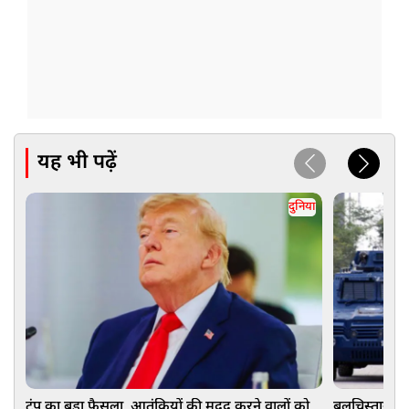
यह भी पढ़ें
दुनिया
ट्रंप का बड़ा फैसला, आतंकियों की मदद करने वालों को
बलूचिस्तान च