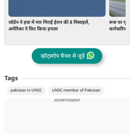
जॉर्डन ने हवा में मार गिराईं ईरान की 8 मिसाइलें,
रूस पर यूक्रे
अमेरिका ने फिर किया हमला
कर्मचारियों क
व्हॉट्सऐप चैनल से जुड़ें
Tags
pakistan in UNSC
UNSC membar of Pakistan
ADVERTISEMENT