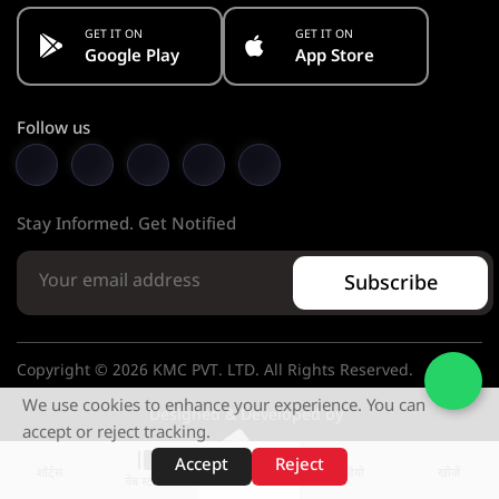
GET IT ON
GET IT ON
Google Play
App Store
Follow us
Stay Informed. Get Notified
Subscribe
Copyright © 2026 KMC PVT. LTD. All Rights Reserved.
We use cookies to enhance your experience. You can
Designed & Developed by
accept or reject tracking.
Accept
Reject
शॉर्ट्स
होम
वीडियो
खोजें
वेब स्टोरीज़