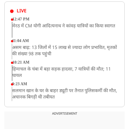
LIVE
12:47 PM
मेरठ में CM योगी आदित्यनाथ ने कांवड़ यात्रियों का किया स्वागत
11:04 AM
असम बाढ़: 13 जिलों में 15 लाख से ज्यादा लोग प्रभावित, मृतकों
की संख्या 98 तक पहुंची
10:21 AM
हिमाचल के चंबा में बड़ा सड़क हादसा, 7 यात्रियों की मौत; 11
घायल
9:23 AM
सलमान खान के घर के बाहर ड्यूटी पर तैनात पुलिसकर्मी की मौत,
अचानक बिगड़ी थी तबीयत
8:23 AM
देश के कई हिस्सों में भारी बारिश के आसार, मौसम विभाग ने
ADVERTISEMENT
जारी किया अलर्ट
8:20 AM