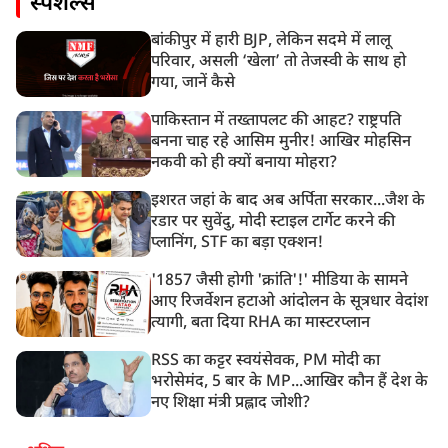
स्पेशल्स
बांकीपुर में हारी BJP, लेकिन सदमे में लालू
परिवार, असली ‘खेला’ तो तेजस्वी के साथ हो
गया, जानें कैसे
पाकिस्तान में तख्तापलट की आहट? राष्ट्रपति
बनना चाह रहे आसिम मुनीर! आखिर मोहसिन
नकवी को ही क्यों बनाया मोहरा?
इशरत जहां के बाद अब अर्पिता सरकार...जैश के
रडार पर सुवेंदु, मोदी स्टाइल टार्गेट करने की
प्लानिंग, STF का बड़ा एक्शन!
'1857 जैसी होगी 'क्रांति'!' मीडिया के सामने
आए रिजर्वेशन हटाओ आंदोलन के सूत्रधार वेदांश
त्यागी, बता दिया RHA का मास्टरप्लान
RSS का कट्टर स्वयंसेवक, PM मोदी का
भरोसेमंद, 5 बार के MP...आखिर कौन हैं देश के
नए शिक्षा मंत्री प्रह्लाद जोशी?