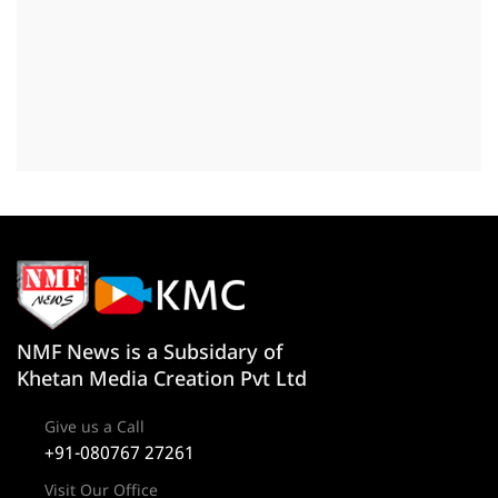
NMF News is a Subsidary of
Khetan Media Creation Pvt Ltd
Give us a Call
+91-080767 27261
Visit Our Office