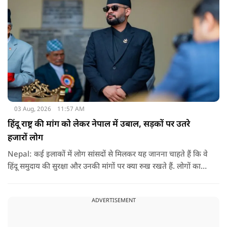
03 Aug, 2026
11:57 AM
हिंदू राष्ट्र की मांग को लेकर नेपाल में उबाल, सड़कों पर उतरे
हजारों लोग
Nepal: कई इलाकों में लोग सांसदों से मिलकर यह जानना चाहते हैं कि वे
हिंदू समुदाय की सुरक्षा और उनकी मांगों पर क्या रुख रखते हैं. लोगों का
कहना है कि उन्होंने बदलाव की उम्मीद के साथ अपने नेताओं को चुना था,
इसलिए अब वे चाहते हैं कि उनके प्रतिनिधि इस मुद्दे पर खुलकर अपनी
ADVERTISEMENT
बात रखें और संसद में भी उनकी आवाज उठाएं.