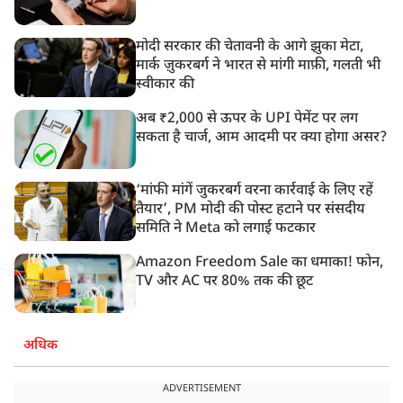
मोदी सरकार की चेतावनी के आगे झुका मेटा,
मार्क ज़ुकरबर्ग ने भारत से मांगी माफ़ी, गलती भी
स्वीकार की
अब ₹2,000 से ऊपर के UPI पेमेंट पर लग
सकता है चार्ज, आम आदमी पर क्या होगा असर?
‘मांफी मांगें जुकरबर्ग वरना कार्रवाई के लिए रहें
तैयार’, PM मोदी की पोस्ट हटाने पर संसदीय
समिति ने Meta को लगाई फटकार
Amazon Freedom Sale का धमाका! फोन,
TV और AC पर 80% तक की छूट
अधिक
ADVERTISEMENT