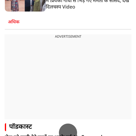
में प्रियंका गांधी से भिड़ गए ममता के सांसद, देखें
दिलचस्प Video
अधिक
ADVERTISEMENT
पॉडकास्ट