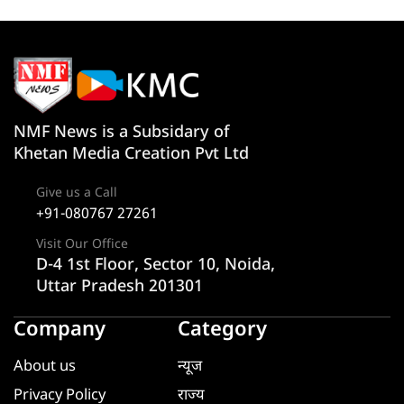
NMF News is a Subsidary of
Khetan Media Creation Pvt Ltd
Give us a Call
+91-080767 27261
Visit Our Office
D-4 1st Floor, Sector 10, Noida,
Uttar Pradesh 201301
Company
Category
About us
न्यूज
Privacy Policy
राज्य