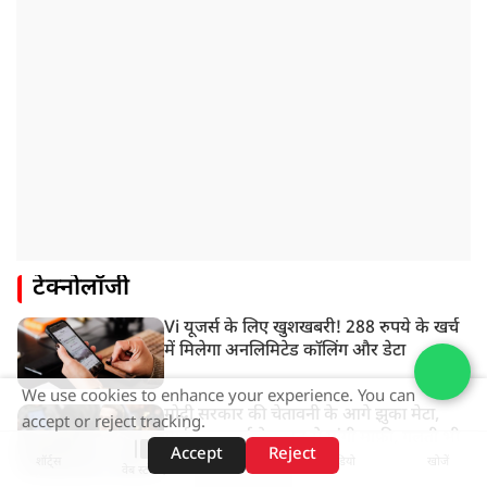
टेक्नोलॉजी
Vi यूजर्स के लिए खुशखबरी! 288 रुपये के खर्च
में मिलेगा अनलिमिटेड कॉलिंग और डेटा
We use cookies to enhance your experience. You can
मोदी सरकार की चेतावनी के आगे झुका मेटा,
accept or reject tracking.
मार्क ज़ुकरबर्ग ने भारत से मांगी माफ़ी, गलती भी
Accept
Reject
स्वीकार की
शॉर्ट्स
होम
वीडियो
खोजें
वेब स्टोरीज़