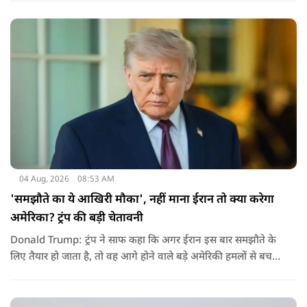
04 Aug, 2026
08:53 AM
'समझौते का ये आखिरी मौका', नहीं माना ईरान तो क्या करेगा
अमेरिका? ट्रंप की बड़ी चेतावनी
Donald Trump: ट्रंप ने साफ कहा कि अगर ईरान इस बार समझौते के
लिए तैयार हो जाता है, तो वह आगे होने वाले बड़े अमेरिकी हमलों से बच
सकता है. लेकिन अगर बातचीत बेनतिजा रही, तो अमेरिका और ज्यादा
सख्त कदम उठाने से पीछे नहीं हटेग.