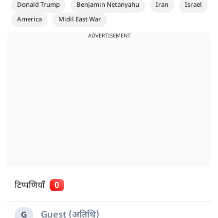
Donald Trump
Benjamin Netanyahu
Iran
Israel
America
Midil East War
ADVERTISEMENT
टिप्पणियाँ
0
Guest (अतिथि)
G