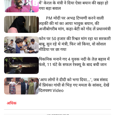
8:50 AM
में' केरल के मंत्री ने दिया ऐसा बयान की खड़ा हो
बसपा के इकलौते विधायक उमाशंकर सिंह का देर रात निधन,
गया बड़ा बवाल
आज बलिया में होगा अंतिम संस्कार
PM मोदी पर अभद्र टिप्पणी करने वाली
लड़की की मां का आया भावुक बयान, की
अजीबोगरीब मांग, कहा-बेटी को गोद लें प्रधानमंत्री
फोन पर 50 हजार की रिश्वत मांग रहा था सरकारी
बाबू, सुन रहे थे मंत्री, फिर जो किया, वो सोशल
मीडिया पर छा गया
पिकनिक मनाने गए 4 युवक नदी के तेज़ बहाव में
फंसे, 11 घंटे के सफल रेस्क्यू के बाद बची जान
‘आप लोगों ने दीदी को भगा दिया…’, जब संसद
में प्रियंका गांधी से भिड़ गए ममता के सांसद, देखें
दिलचस्प Video
अधिक