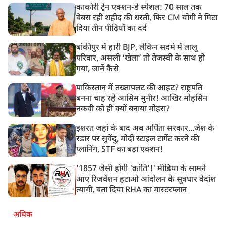
काकोरी ट्रेन एक्शन-डे स्पेशल: 70 साल तक
बेबस रही शहीद की धरती, फिर CM योगी ने मिटा
दिया तीन पीढ़ियों का दर्द
बांकीपुर में हारी BJP, लेकिन सदमे में लालू
परिवार, असली ‘खेला’ तो तेजस्वी के साथ हो
गया, जानें कैसे
पाकिस्तान में तख्तापलट की आहट? राष्ट्रपति
बनना चाह रहे आसिम मुनीर! आखिर मोहसिन
नकवी को ही क्यों बनाया मोहरा?
इशरत जहां के बाद अब अर्पिता सरकार...जैश के
रडार पर सुवेंदु, मोदी स्टाइल टार्गेट करने की
प्लानिंग, STF का बड़ा एक्शन!
'1857 जैसी होगी 'क्रांति'!' मीडिया के सामने
आए रिजर्वेशन हटाओ आंदोलन के सूत्रधार वेदांश
त्यागी, बता दिया RHA का मास्टरप्लान
अधिक