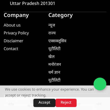
Uttar Pradesh 201301
Company
Category
About us
न्यूज
Privacy Policy
राज्य
Disclaimer
एक्सक्लूसिव
Contact
यूटीलिटी
खेल
मनोरंजन
धर्म ज्ञान
यूटीलिटी
We use cookies to enhance your experience. You can
accept or reject tracking.
Download App
Accept
Reject
शॉर्ट्स
होम
वीडियो
खोजें
वेब स्टोरीज़