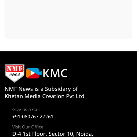
NMF News is a Subsidary of
Khetan Media Creation Pvt Ltd
Give us a Call
+91-080767 27261
Visit Our Office
D-4 1st Floor, Sector 10, Noida,