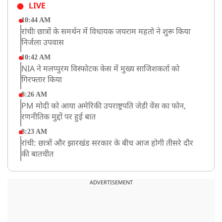
LIVE
10:44 AM
रांचीः छात्रों के समर्थन में विधायक जयराम महतो ने शुरू किया
निर्जला उपवास
10:42 AM
NIA ने मलप्पुरम विस्फोटक केस में मुख्य साजिशकर्ता को
गिरफ्तार किया
8:26 AM
PM मोदी को आया अमेरिकी उपराष्ट्रपति जेडी वेंस का फोन,
रणनीतिक मुद्दों पर हुई बात
8:23 AM
रांची: छात्रों और झारखंड सरकार के बीच आज होगी तीसरे दौर
की बातचीत
8:22 AM
देशभर में आज से 'हर घर तिरंगा' अभियान, सीएम योगी लखनऊ
ADVERTISEMENT
में करेंगे यात्रा का शुभारंभ
8:21 AM
गाज़ियाबाद में मुठभेड़, 3 ड्रग तस्कर गिरफ्तार, 21 किलो गांजा