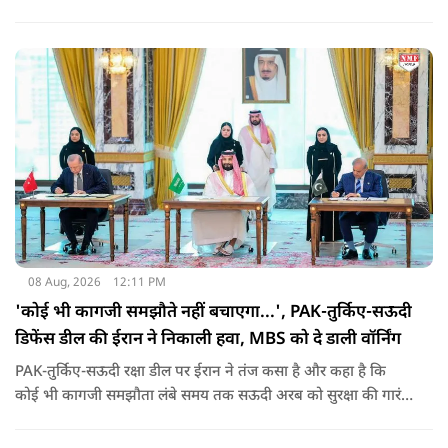
08 Aug, 2026
12:11 PM
'कोई भी कागजी समझौते नहीं बचाएगा...', PAK-तुर्किए-सऊदी
डिफेंस डील की ईरान ने निकाली हवा, MBS को दे डाली वॉर्निंग
PAK-तुर्किए-सऊदी रक्षा डील पर ईरान ने तंज कसा है और कहा है कि
कोई भी कागजी समझौता लंबे समय तक सऊदी अरब को सुरक्षा की गारंटी
नहीं दे सकता. इतना ही नहीं रियाद को ये भी चेतावनी दी कि जैसे उसके
हमलों से अमेरिका भी नहीं बचा सका वैसे ही ये डील कुछ नहीं कर पाएगी.